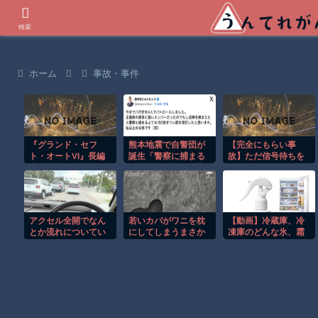
世界の衝撃動画などを紹介
検索
ホーム
事故・事件
『グランド・セフ
熊本地震で自警団が
【完全にもらい事
ト・オートVI』長編
誕生「警察に捕まる
故】ただ信号待ちを
映像が8/28公開！
より100倍きつい罰
していただけなの
Netflixは午前4時、
をあたえた（笑）」
に…こんなの避けら
YouTubeと公式サイ
れる!?
トは午前10時
アクセル全開でなん
若いカバがワニを枕
【動画】冷蔵庫、冷
とか流れについてい
にしてしまうまさか
凍庫のどんな氷、霜
けるホンダ・アクテ
の瞬間！！
汚れも一瞬で溶かす
ィの動画が人気に。
除氷スプレー発売！