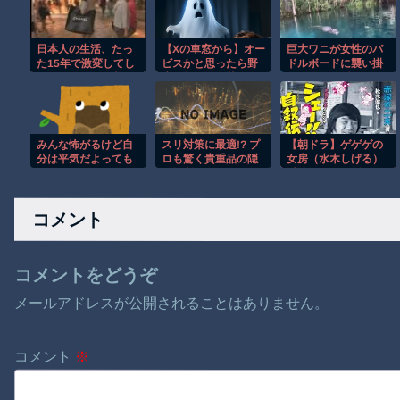
日本人の生活、たっ
【Xの車窓から】オー
巨大ワニが女性のパ
た15年で激変してし
ビスかと思ったら野
ドルボードに襲い掛
まったことが発覚 ‍♂
生の炊飯器で草 ほ
かる恐怖の瞬間！！
か
みんな怖がるけど自
スリ対策に最適!? プ
【朝ドラ】ゲゲゲの
分は平気だよっても
ロも驚く貴重品の隠
女房（水木しげる）
の
し場所がこちらｗ
以外で漫画関係でド
ラマ作れるって言う
と誰だろうね
コメント
コメントをどうぞ
メールアドレスが公開されることはありません。
コメント
※