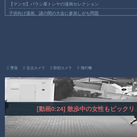
【マンガ】バラシ屋トシヤの漫画セレクション
子供向け漫画、謎の闇の大会に参加しがち問題
【動画】ロシアの空挺兵、パラシュートが開かずに墜落してしま
【動画】両方馬鹿（笑）ミニストップでトラックと衝突したドラレ
【動画】地震発生時の熊本総合病院の手術室の様子が(((ﾟДﾟ)))
【動画】野菜売りのおじさんにドローンを特攻させるおそロシア
【動画】首都高で4tトラックが原因の玉突き事故に巻き込まれた
【朗報】大人気漫画「GANTZ」がAmazonでなんと全巻100円ｗ
墜落
定点カメラ
防犯カメラ
飛行機
まだ墓石があるだけマシと見るべきか。今はもう合葬墓ばかり
【動画】新型のさすまた、限界突破ｗｗｗｗｗｗ
【謎】広島県が頑なに「はだしのゲンコラボ喫茶」をやらない理
Powered by livedoor 相互RSS
[動画0:24] 散歩中の女性もビッ