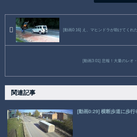
[動画0:16] え、マヒンドラが助けてく
[動画3:01] 悲報！大量のレ
関連記事
[動画0:29] 横断歩道に