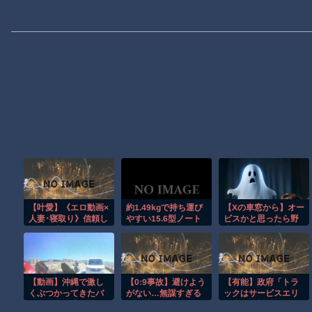
【叶愛】《エロ動画×
約1.49kgで持ち運び
【Xの車窓から】オー
人妻･寝取り》信頼し
やすい15.6型ノート
ビスかと思ったら野
ていた上司とヌード
「Aspire Lite 15」
生の炊飯器で草 ほ
モデルの仕事を通じ
か
て秘密の快楽に溺れ
ていく妻
【動画】沖縄で激し
【0:9事故】避けよう
【有能】政府「トラ
くぶつかってきたバ
がない…無謀すぎる
ックはサービスエリ
イクに当て逃げされ
追い越しに震えた
ア利用有料化すれば