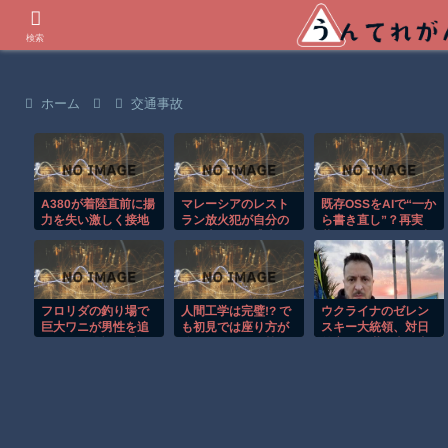
世界の衝撃動画などを紹介
検索
ホーム
交通事故
A380が着陸直前に揚
マレーシアのレスト
既存OSSをAIで“一か
力を失い激しく接地
ラン放火犯が自分の
ら書き直し”？再実
する衝撃の瞬間！！
足に火をつけ逃走す
装・ライセンス回避
る瞬間！！
が招く対立と分断
フロリダの釣り場で
人間工学は完璧!? で
ウクライナのゼレン
巨大ワニが男性を追
も初見では座り方が
スキー大統領、対日
いかける恐怖の瞬
分からなそうな椅子
外交に不満…当局者
間！！
がこちらｗ
らに関係強化を指
示！