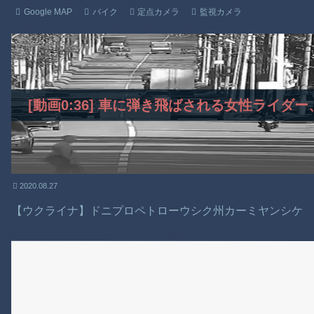
Google MAP
バイク
定点カメラ
監視カメラ
[動画0:36] 車に弾き飛ばされる女性ライ
2020.08.27
【ウクライナ】ドニプロペトローウシク州カーミヤンシケ