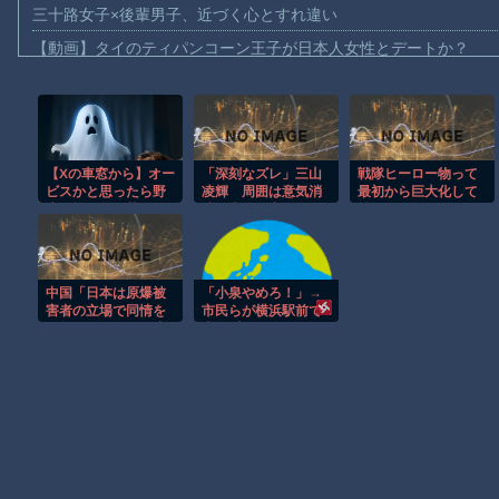
三十路女子×後輩男子、近づく心とすれ違い
【動画】タイのティパンコーン王子が日本人女性とデートか？
お前らがメイドイン韓国で認めてるもの 「キムチ」あと3つは？
AmazonのアツさMax！心も踊る「マンガ毎週末セール（50%還
【動画】これはお見事。中国重慶市で珍しい事故が撮影される。
【Xの車窓から】オー
「深刻なズレ」三山
戦隊ヒーロー物って
【画像】十二支合体！！ところでその前足、猫じゃね？
ビスかと思ったら野
凌輝 周囲は意気消
最初から巨大化して
【動画】ロシア軍のドローンをネット発射装置で撃墜するウクラ
生の炊飯器で草 ほ
沈…本人は密会女優
戦えばいいのにやら
か
と人目を気にせず談
ない子供騙し感が強
【動画】逃げる判断はやっ！埼玉でスマホ運転のプリウスに当て
笑
くて見てられないよ
な
【動画】よく助けられたな。岐阜の川で外国人が溺れてしまう事
中国「日本は原爆被
「小泉やめろ！」→
渡邊渚さん「私がPTSDと診断された当時、世間はまだPTSDと
害者の立場で同情を
市民らが横浜駅前で
買おうとするのを止
大絶叫ｗｗｗｗｗｗ
【朗報】Amazon、汗が飛び散る灼熱の「マンガ毎週末セール（5
めろ」
ｗｗ
Powered by livedoor 相互RSS