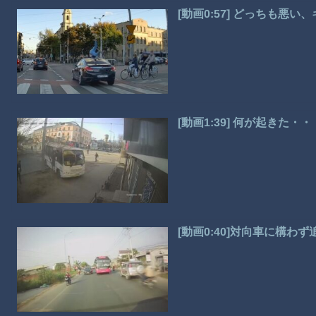
[動画0:57] どっちも悪
[動画1:39] 何が起き
[動画0:40]対向車に構