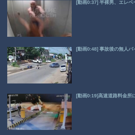
[動画0:37] 半裸男、
[動画0:48] 事故後の無
[動画0:19]高速道路料