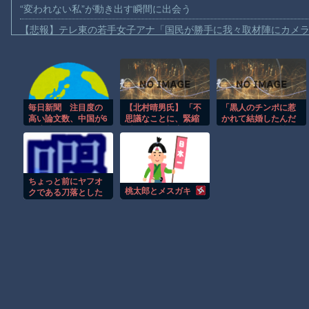
“変われない私”が動き出す瞬間に出会う
【悲報】テレ東の若手女子アナ「国民が勝手に我々取材陣にカメ
ｗｗｗｗ
【珍事】サッカーの試合が原因で交通事故が起きてしまう。
【動画】急病人？横須賀の国道16号でおかしな事故が撮影される
Amazon「マンガ毎週末セール（50%還元）」アツいスポーツマ
毎日新聞 注目度の
【北村晴男氏】 「不
「黒人のチンポに惹
高い論文数、中国が6
思議なことに、緊縮
かれて結婚したんだ
【群馬】デカいNinja乗りさん、後方確認しない軽四に当てられて
年連続1位も… 自国
派の多くは親中派に
ろ」ケニア人男性と
引用が6割超 [8/7]
繋がる。「日本弱体
結婚した日本人女性
【動画】ビッグフットの正体が判明
化議連」でも旗揚げ
（31）に”誹謗中
されたら如何？」
傷”殺到
【動画】DJI Neo2で釣りの自撮りをしようとした男の悲劇（ノ∇`
ちょっと前にヤフオ
【動画】タイのティパンコーン王子が日本人女性とデートか？
桃太郎とメスガキ
クである刀落とした
んですよ
お前らがメイドイン韓国で認めてるもの 「キムチ」あと3つは？
AmazonのアツさMax！心も踊る「マンガ毎週末セール（50%還
Powered by livedoor 相互RSS