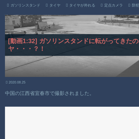
ガソリンスタンド
タイヤ
タイヤが外れる
定点カメラ
防
[動画1:32] ガソリンスタンドに転がってき
ヤ・・・？！
2020.08.25
中国の江西省宜春市で撮影されました。