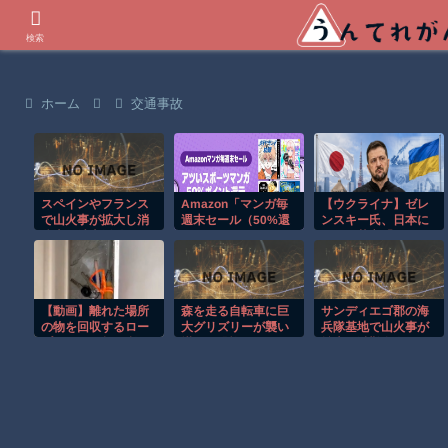
世界の衝撃動画などを紹介
検索
ホーム
交通事故
スペインやフランス
Amazon「マンガ毎
【ウクライナ】ゼレ
で山火事が拡大し消
週末セール（50%還
ンスキー氏、日本に
防士が消火活動！！
元）」アツいスポー
異例の苦言「かなり
ツマンガ祭り最終日
期待していたが、今
到来！！！
のところ成果はそれ
ほど大きく
【動画】離れた場所
森を走る自転車に巨
サンディエゴ郡の海
の物を回収するロー
大グリズリーが襲い
兵隊基地で山火事が
プワークが超便利で
掛かる恐怖のGoPro
拡大し避難命令！！
覚えたい。
映像！！