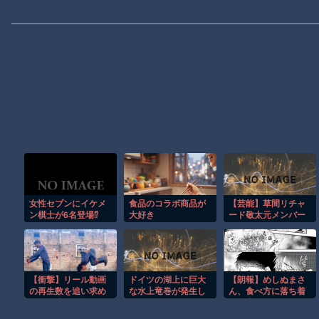
女性セブンにイケメ
食品のコラボ商品が
【芸能】草間リチャ
ン棋士が6名登場⁉
大好き
ード敬太元メンバー
（30）が再始動 10
月にライブステージ
に出演へ
【衝撃】リール動画
ドイツの湖上に巨大
【朗報】めしぬまさ
の再生数を追い求め
な水上竜巻が発生し
ん、食べ方に落ち着
た男の失敗が怖くて
周囲が騒然！！
きが出る
見れない(@_@;)