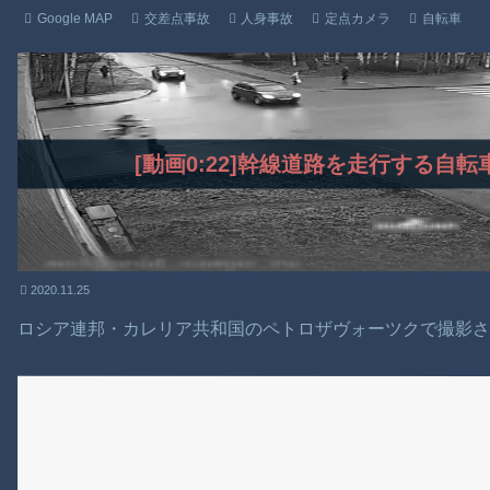
Google MAP
交差点事故
人身事故
定点カメラ
自転車
[動画0:22]幹線道路を走行する自
2020.11.25
ロシア連邦・カレリア共和国のペトロザヴォーツクで撮影