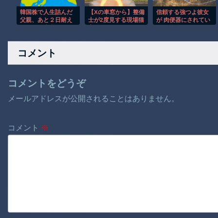
韓国株で人生詰んだ
【Xの車窓から】整備
信頼する強つよ彼女
父親、あと２日耐え
士が2度見する現場猫
が 肉便器にされてい
ていれば大逆転して
案件 ほか
た 2 前編
いた模様…
コメント
コメントをどうぞ
メールアドレスが公開されることはありません。
コメント
※