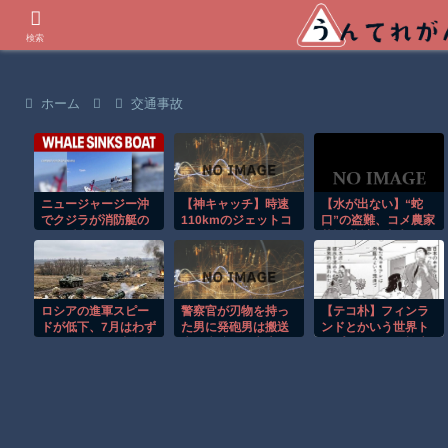
世界の衝撃動画などを紹介
検索
ホーム
交通事故
ニュージャージー沖
【神キャッチ】時速
【水が出ない】“蛇
でクジラが消防艇の
110kmのジェットコ
口”の盗難、コメ農家
下に浮上し船が沈む
ースターで飛んでき
苦悩 茨城県内水田で
衝撃映像！！
た靴を奇跡のキャッ
被害相次ぐ 稲穂出始
チ！全員大歓喜ｗ
め「死活問題」
ロシアの進軍スピー
警察官が刃物を持っ
【テコ朴】フィンラ
ドが低下、7月はわず
た男に発砲男は搬送
ンドとかいう世界ト
か175km²しか占領で
先の病院で死亡大
ップレベルの人権先
きず！
阪・河内長野市
進国