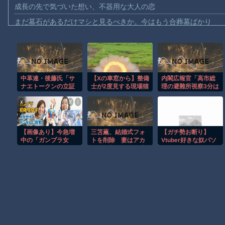
成長の先で気づいた想い、不器用な大人の恋
まだ墓石があるだけマシと見るべきか。今はもう合葬墓ばかり
【動画】名古屋栄で不良外人が警察官を突き飛ばす。逮捕しろや
【動画】新型のさすまた、限界突破ｗｗｗｗｗｗ
【話題】河内長野市で警官が包丁男に発砲したシーンのモザ無し
中革連・後藤氏「サ
【Xの車窓から】整備
内閣広報官「高市総
【動画】メキシコのインフルエンサー、ライブ配信中に襲撃され
ナエトークンの立証
士が2度見する現場猫
理の避難所視察3分は
【動画】仲間に花火を水平撃ちしようとして障害を負ったかもし
責任は総理側にあ
案件 ほか
デマ！視察を終えて
る。なぜ私が説明し
避難所を出発するま
【宮崎】マジ勘弁してほしい。久しぶりに恐ろしい子供ミサイル
なければならないの
で51分いた。つまり
か」
避難所視察は51分で
【謎】広島県が頑なに「はだしのゲンコラボ喫茶」をやらない理
す」
【画像あり】今急増
三笘薫、結婚式フォ
【ガチ勢お断り】
ヒロインが死ぬアニメって四月は君の嘘くらいしかないような
中の「ガンプラ女
トを削除 妻はアカ
Vtuber好きな奴パソ
子」がかわいすぎワ
ウント削除 不穏な空
コンorスマホ用のス
オレたちひょうきん族の懺悔室なんてナウなヤングは知らんだろ
ロタｗｗｗｗｗｗｗ
気
ピーカー何使って
ｗｗｗｗｗｗｗｗｗ
る？コスパ良いの教
ｗｗｗｗｗｗｗｗｗ
えてくれ
Powered by livedoor 相互RSS
ｗｗｗｗ