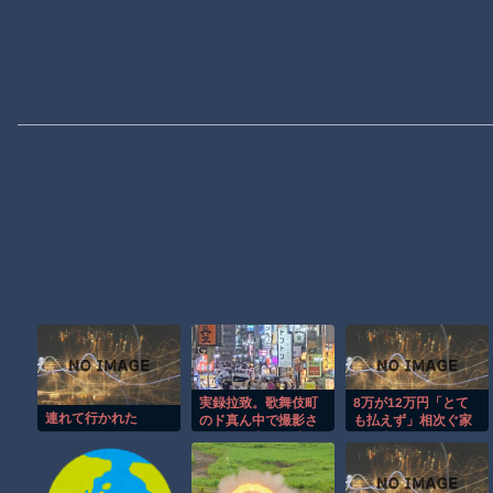
実録拉致。歌舞伎町
8万が12万円「とて
連れて行かれた
のド真ん中で撮影さ
も払えず」相次ぐ家
れた拉致事件の映像
賃値上げ、どうすれ
がこちら。
ば・・・？