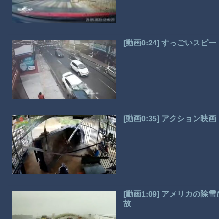
[動画0:24] すっごいス
[動画0:35] アクション
[動画1:09] アメリカ
故