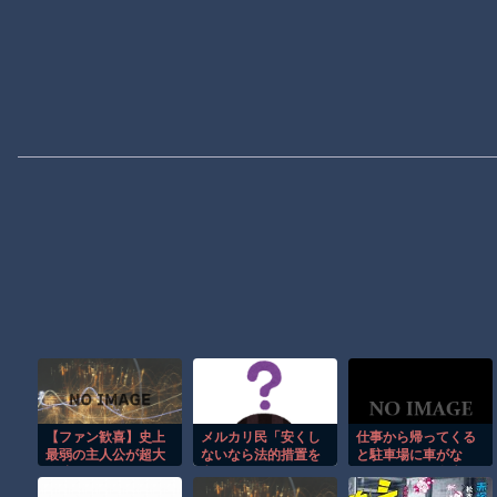
【ファン歓喜】史上
メルカリ民「安くし
仕事から帰ってくる
最弱の主人公が超大
ないなら法的措置を
と駐車場に車がな
作映画に!? スペラン
考える」
い。ボーゼン自失で
カー愛が凄すぎたｗ
辺りを見回していた