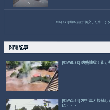
[動画0:41]道路標識に衝突した車、
関連記事
[動画0:33] 灼熱地獄！
[動画1:54] 左折車と接
に・・・