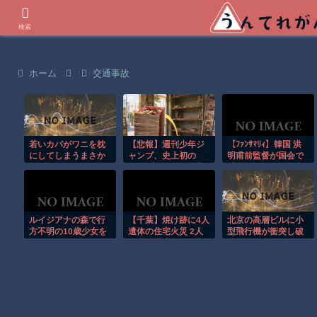
世界の衝撃動画などを紹介
検索
ホーム
交通事故
若いカバがワニを枕
【悲報】週刊少年ジ
【ﾌｧﾝｻﾏﾘｨ】韓国 洪
にしてしまうまさか
ャンプ、史上初の
明甫前監督が国会で
の瞬間！！
100万部割れ 全盛
「申し訳ない」 Ｗ杯
期653万部から98万
１次Ｌ敗退を謝罪さ
部に…紙の雑誌
せられてしまう
「100万
ルイジアナの森で行
【千葉】焼け跡に4人
北京の高層ビルに小
方不明の10歳少女を
遺体の住宅火災 2人
型飛行機が衝突し破
ドローンが発見！！
は半年以上前に死亡
片が降り注ぐ瞬
か 八街市
間！！