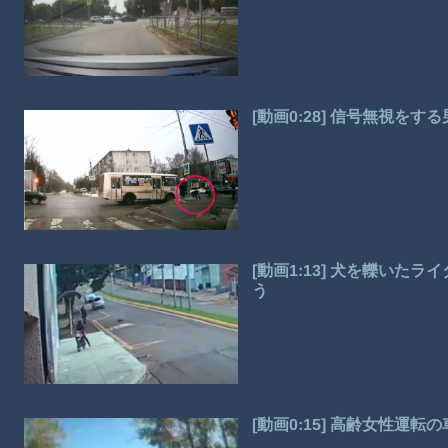
[動画0:28] 信号無視を
[動画1:13] 犬を轢い
う
[動画0:15] 高齢女性運