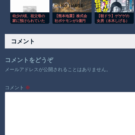
が、盗難だと気づき
慌てて警察へ通報→
幼少の頃、祖父母の
【熊本地震】株式会
【朝ドラ】ゲゲゲの
家に預けられていた
社ポケモンが1億円
女房（水木しげる）
ことがある。祖父は
を、ソニーが5000万
以外で漫画関係でド
田舎の神社の神主
円を寄付。熊本への
ラマ作れるって言う
で、神社の敷地内に
支援続々発表！
と誰だろうね
コメント
住んでいた。ある
日、いつものように
階段を上ると、猫の
鳴き声がする。
コメントをどうぞ
【再】
メールアドレスが公開されることはありません。
コメント
※