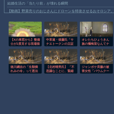
結婚生活の「当たり前」が壊れる瞬間
【動画】野菜売りのおじさんにドローンを特攻させるおそロシア
【動画】首都高で4tトラックが原因の玉突き事故に巻き込まれた
【朗報】大人気漫画「GANTZ」がAmazonでなんと全巻100円ｗ
【動画】サッカーの試合中の落雷で選手1人が死亡、12人が負傷し
【Xの車窓から】整備
中革連・後藤氏「サ
オレたちひょうきん
まだ墓石があるだけマシと見るべきか。今はもう合葬墓ばかり
士が2度見する現場猫
ナエトークンの立証
族の懺悔室なんてナ
【動画】名古屋栄で不良外人が警察官を突き飛ばす。逮捕しろや
案件 ほか
責任は総理側にあ
ウなヤングは知らん
る。なぜ私が説明し
だろ
【動画】新型のさすまた、限界突破ｗｗｗｗｗｗ
なければならないの
か」
【話題】河内長野市で警官が包丁男に発砲したシーンのモザ無し
徳川綱吉の「生類憐
【北村晴男氏】 「不
ジャンポケ斉藤の被
【謎】広島県が頑なに「はだしのゲンコラボ喫茶」をやらない理
れみの令」って悪法
思議なことに、緊縮
害女性「バウムクー
だと言われてるけど
派の多くは親中派に
ヘン売ったりTikTok
ヒロインが死ぬアニメって四月は君の嘘くらいしかないような
繋がる。「日本弱体
ライブしててムカつ
化議連」でも旗揚げ
いたから示談しなか
されたら如何？」
った」
Powered by livedoor 相互RSS