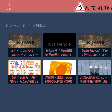
世界の衝撃動画などを紹介
検索
ホーム
交通事故
コピペじゃないよ
東大教授「今は織田
【破壊力MAX】下か
TOCOLだよ！表を一
信長は天才ではなく
ら見たネコのペロペ
発でリスト化する
凡人だったという説
ロが反則級にかわい
TOCOL関数の基本と
が強いがそれは違う
いｗ
実践
と思う」
【そりゃ沼る】男が
漫画家と出版社の信
北京の高層ビルに小
安心する女の特徴 21
頼関係の問題で連載
型飛行機が衝突し破
選
中止、版権引き上げ
片が降り注ぐ瞬
を発表
間！！