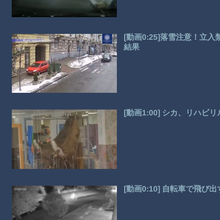
[動画0:25]落雪注意！
結果
[動画1:00] シカ、リハ
[動画0:10] 自転車で飛