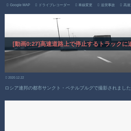
Google MAP
ドライブレコーダー
車線変更
追突事故
高速
[動画0:27]高速道路上で停止するトラック
2020.12.22
ロシア連邦の都市サンクト・ペテルブルグで撮影されまし