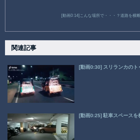
[動画0:14]こんな場所で・・・？道路を
関連記事
[動画0:30] スリランカ
[動画0:25] 駐車スペー