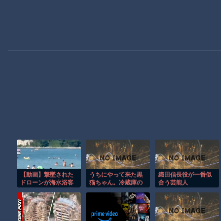
【動画】撃墜された
うちにやって来た黒
織田信長役が一番似
ドローンが海水浴客
猫ちゃん。冷蔵庫の
合う芸能人
で賑わうビーチに墜
裏から出てきてくれ
落して3人死亡。
ない(;￣ー￣A【再】