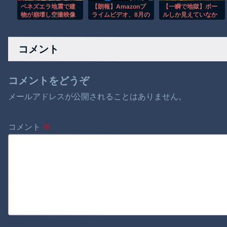
ベネズエラ地震で建
【朗報】Amazonプ
【一瞬で地獄】ボー
物が崩壊し空撮映像
ライムビデオ、8月の
ルしか見えていなか
に被害の大きさが映
配信作品が異次元の
った…ドライバーを
る。
凄さ！体感気温50度
襲った悪夢
越えへ
コメント
コメントをどうぞ
メールアドレスが公開されることはありません。
コメント
※