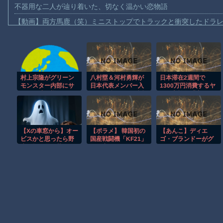
不器用な二人が辿り着いた、切なく温かい恋物語
【動画】両方馬鹿（笑）ミニストップでトラックと衝突したドラレ
【動画】地震発生時の熊本総合病院の手術室の様子が(((ﾟДﾟ)))
【動画】野菜売りのおじさんにドローンを特攻させるおそロシア
【動画】首都高で4tトラックが原因の玉突き事故に巻き込まれた
村上宗隆がグリーン
八村塁＆河村勇輝が
日本滞在2週間で
【朗報】大人気漫画「GANTZ」がAmazonでなんと全巻100円ｗ
モンスター内部にサ
日本代表メンバー入
1300万円消費するヤ
【動画】サッカーの試合中の落雷で選手1人が死亡、12人が負傷し
インを残す様子に
り！最強ジャパン誕
ング富裕層「中国で
MLBファン騒然！
生
人民元を稼ぎ、安い
まだ墓石があるだけマシと見るべきか。今はもう合葬墓ばかり
←「歴史に名を刻ん
日本で使う。最高」
だ」（海外の反応）
【動画】新型のさすまた、限界突破ｗｗｗｗｗｗ
【Xの車窓から】オー
【ポラメ】 韓国初の
【あんこ】ディエ
【謎】広島県が頑なに「はだしのゲンコラボ喫茶」をやらない理
ビスかと思ったら野
国産戦闘機「KF21」
ゴ・ブランドーがグ
生の炊飯器で草 ほ
開発完了＝9月に配備
ランドオーダーを終
ヒロインが死ぬアニメって四月は君の嘘くらいしかないような
か
へ
わらせるようです
【FGO二部】 第164
話 はい、理性没収！
Powered by livedoor 相互RSS