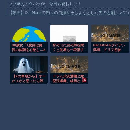
ブブ家のドタバタが、今日も愛おしい！
【動画】DJI Neo2で釣りの自撮りをしようとした男の悲劇（ノ∇`
【動画】タイのティパンコーン王子が日本人女性とデートか？
お前らがメイドイン韓国で認めてるもの 「キムチ」あと3つは？
AmazonのアツさMax！心も踊る「マンガ毎週末セール（50%還
38歳女「1度目は男
宵の口に虫の声を聞
HIKAKIN＆ダイアン
【動画】これはお見事。中国重慶市で珍しい事故が撮影される。
性の体調を心配し…2
くと炎暑も一段落す
津田、ドリフ初参
【画像】十二支合体！！ところでその前足、猫じゃね？
度目は行くあてがな
るのかな、とちょっ
戦 小学校で名作コ
くなり…」36歳男性
とホッとする
ント披露
【動画】ロシア軍のドローンをネット発射装置で撃墜するウクラ
にストーカー
【動画】逃げる判断はやっ！埼玉でスマホ運転のプリウスに当て
【Xの車窓から】オー
ドラム式洗濯機と縦
渡邊渚さん「私がPTSDと診断された当時、世間はまだPTSDと
ビスかと思ったら野
型洗濯機、結局どっ
生の炊飯器で草 ほ
ちがええの？
【朗報】Amazon、汗が飛び散る灼熱の「マンガ毎週末セール（5
か
Powered by livedoor 相互RSS