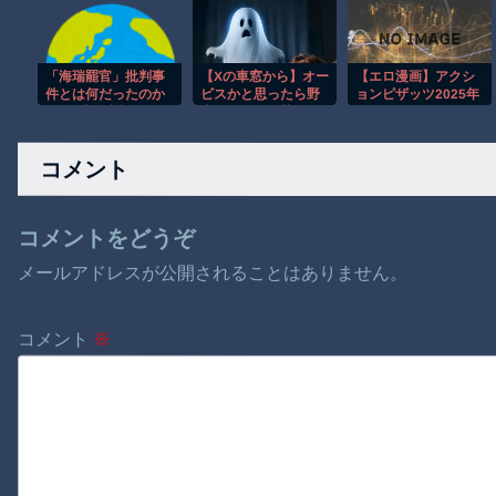
という言葉は浸透さ
てるん？ｗｗｗｗｗ
れた軽バンの車載。
れていませんでし
ｗｗｗｗｗ
た」
「海瑞罷官」批判事
【Xの車窓から】オー
【エロ漫画】アクシ
件とは何だったのか
ビスかと思ったら野
ョンピザッツ2025年
——1本の劇評はなぜ
生の炊飯器で草 ほ
6月号
文化大革命の導火線
か
になったのか
コメント
コメントをどうぞ
メールアドレスが公開されることはありません。
コメント
※