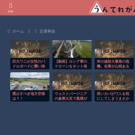
世界の衝撃動画などを紹介
検索
ホーム
交通事故
巨大ワニが女性のパ
【動画】ロシア軍の
米の値段大暴落の危
ドルボードに襲い掛
ドローンをネット発
機。在庫が山程ある
かる恐怖の瞬間！！
射装置で撃墜するウ
状態で新米の収穫始
クライナ。
まる。「米農家が生
活できない」
廃止すべき地方空港
ウェストバージニア
若いカバがワニを枕
は？！
の倉庫火災で黒煙が
にしてしまうまさか
空へ広がる衝撃映
の瞬間！！
像！！