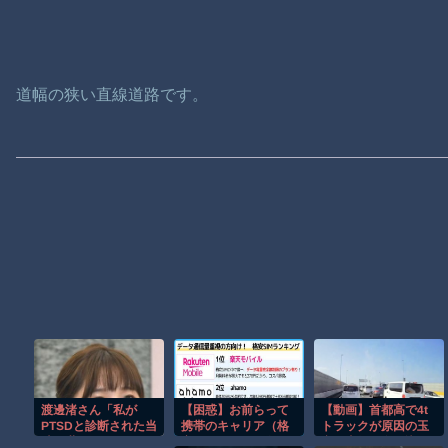
道幅の狭い直線道路です。
渡邊渚さん「私が
【困惑】お前らって
【動画】首都高で4t
PTSDと診断された当
携帯のキャリア（格
トラックが原因の玉
時、世間はまだPTSD
安SIM）どこの使っ
突き事故に巻き込ま