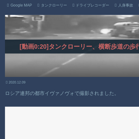
Google MAP
タンクローリー
ドライブレコーダー
人身事故
[動画0:20]タンクローリー、横断歩道の
2020.12.09
ロシア連邦の都市イヴァノヴォで撮影されました。