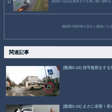
[動画0:22]法定速度を守る車に煽り運転
[動画0:59]列車が近付く踏切に
関連記事
[動画0:28] 信号無視を
[動画0:26] まさに老害