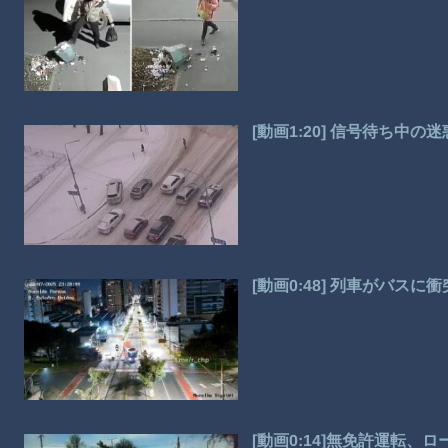
[動画1:20] 信号待ち中
[動画0:48] 列車がバ
[動画0:14]無免許運転、