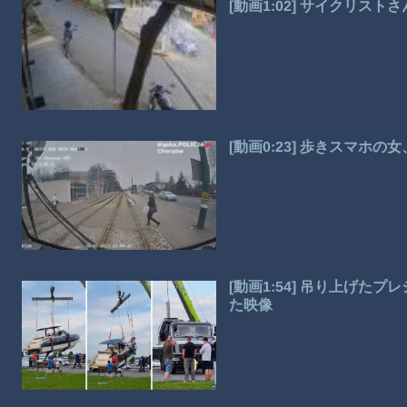
[動画1:02] サイクリス
[動画0:23] 歩きスマホ
[動画1:54] 吊り上げ
た映像