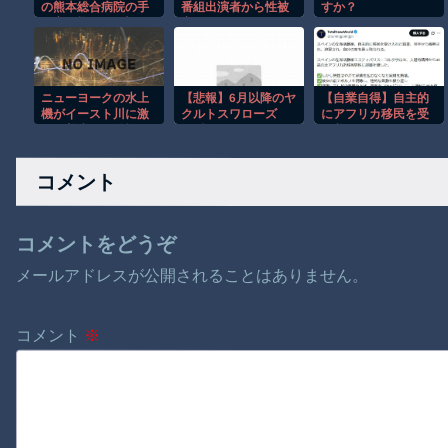
の熊本総合病院の手
番組出演者から性被
すか？
術室の様子が(((ﾟ
害
Дﾟ)))
ニューヨークの水上
【悲報】6月以降のヤ
【自業自得】自主的
機がイースト川に激
クルトスワローズ
にアフリカ移民を受
しく着水する恐怖の
13勝33敗
け入れたスペインの
瞬間！！
左派活動家の末路
コメント
コメントをどうぞ
メールアドレスが公開されることはありません。
コメント
※