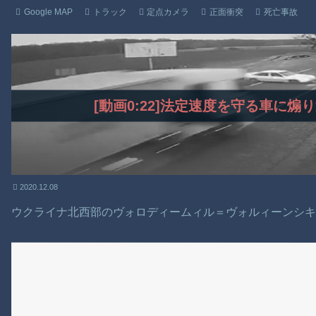
Google MAP
トラック
定点カメラ
正面衝突
死亡事故
[動画0:22]法定速度を守る車に
2020.12.08
ウクライナ北西部のヴォロディームィル＝ヴォルィーンシ