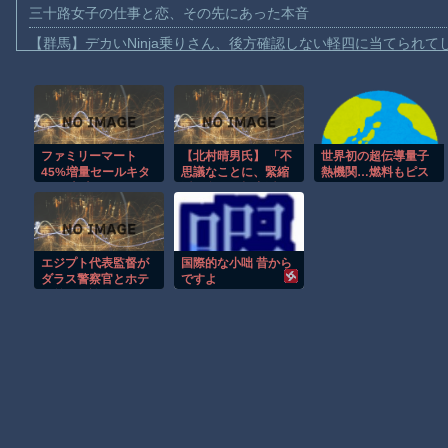
三十路女子の仕事と恋、その先にあった本音
【群馬】デカいNinja乗りさん、後方確認しない軽四に当てられて
【動画】ビッグフットの正体が判明
【動画】DJI Neo2で釣りの自撮りをしようとした男の悲劇（ノ∇`
【動画】タイのティパンコーン王子が日本人女性とデートか？
ファミリーマート
【北村晴男氏】 「不
世界初の超伝導量子
お前らがメイドイン韓国で認めてるもの 「キムチ」あと3つは？
45%増量セールキタ
思議なことに、緊縮
熱機関…燃料もピス
AmazonのアツさMax！心も踊る「マンガ毎週末セール（50%還
───(ﾟ∀ﾟ)───!!
派の多くは親中派に
トンもない量子エン
繋がる。「日本弱体
ジンが回った！
【動画】これはお見事。中国重慶市で珍しい事故が撮影される。
化議連」でも旗揚げ
されたら如何？」
【画像】十二支合体！！ところでその前足、猫じゃね？
エジプト代表監督が
国際的な小咄 昔から
【動画】ロシア軍のドローンをネット発射装置で撃墜するウクラ
ダラス警察官とホテ
ですよ
ル前で口論に！！
渡邊渚さん「私がPTSDと診断された当時、世間はまだPTSDと
Powered by livedoor 相互RSS