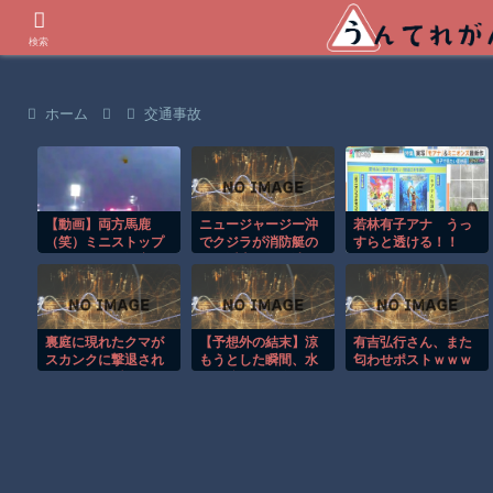
世界の衝撃動画などを紹介
検索
ホーム
交通事故
【動画】両方馬鹿
ニュージャージー沖
若林有子アナ うっ
（笑）ミニストップ
でクジラが消防艇の
すらと透ける！！
でトラックと衝突し
下に浮上し船が沈む
たドラレコが（ノ
衝撃映像！！
∇`）
裏庭に現れたクマが
【予想外の結末】涼
有吉弘行さん、また
スカンクに撃退され
もうとした瞬間、水
匂わせポストｗｗｗ
るまさかの瞬間！！
圧が強すぎて吹っ飛
ｗｗｗｗｗｗｗ
んだｗ