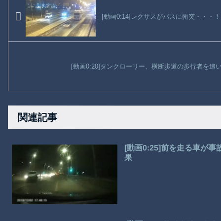
[動画0:14]レクサスがバスに衝突・・
[動画0:20]タンクローリー、横断歩道の歩行者を
関連記事
[動画0:25]前を走る車
果