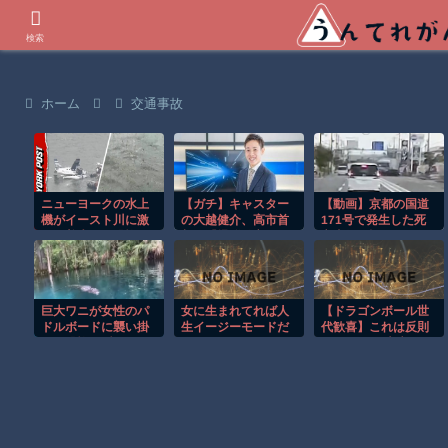
世界の衝撃動画などを紹介
検索
ホーム
交通事故
ニューヨークの水上
【ガチ】キャスター
【動画】京都の国道
機がイースト川に激
の大越健介、高市首
171号で発生した死
しく着水する恐怖の
相に『爆弾発言』を
亡事故を記録したド
瞬間！！
してしま
ライブレコーダー。
う！！！！！
巨大ワニが女性のパ
女に生まれてれば人
【ドラゴンボール世
ドルボードに襲い掛
生イージーモードだ
代歓喜】これは反則
かる恐怖の瞬間！！
ったよなぁ
ｗ ピッコロ大魔王の
ぁ・・・・
エッグスタンドが欲
しすぎる！