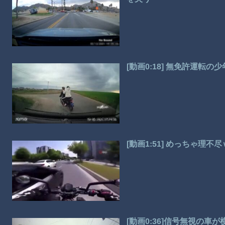
[動画0:18] 無免許運転
[動画1:51] めっちゃ
[動画0:36]信号無視の