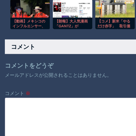
つてAIのせいで失業
か
したG民が0人の理由
【動画】メキシコの
【朗報】大人気漫画
【コメ】新米「やる
インフルエンサー、
「GANTZ」が
だけ赤字」 取引価
ライブ配信中に襲撃
Amazonでなんと全
格が去年の半分ほど
されて死亡。
巻100円ｗｗｗｗｗ
まで下落の見通し
ｗ
生産コストは上昇
コメント
コメントをどうぞ
メールアドレスが公開されることはありません。
コメント
※