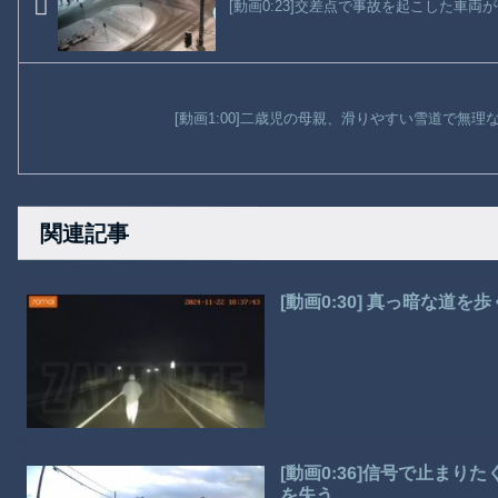
[動画0:23]交差点で事故を起こした車
[動画1:00]二歳児の母親、滑りやすい雪道で無
関連記事
[動画0:30] 真っ暗な道
[動画0:36]信号で止ま
を失う