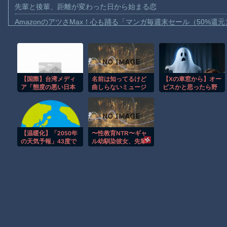
先輩と後輩、距離が変わった日から始まる恋
AmazonのアツさMax！心も踊る「マンガ毎週末セール（50%還
【動画】これはお見事。中国重慶市で珍しい事故が撮影される。
【画像】十二支合体！！ところでその前足、猫じゃね？
【動画】ロシア軍のドローンをネット発射装置で撃墜するウクラ
【国際】台湾メディ
名前は知ってるけど
【Xの車窓から】オー
【動画】逃げる判断はやっ！埼玉でスマホ運転のプリウスに当て
ア「態度の悪い日本
曲しらないミュージ
ビスかと思ったら野
【動画】よく助けられたな。岐阜の川で外国人が溺れてしまう事
の店員を黙らせる方
シャン
生の炊飯器で草 ほ
法」
か
渡邊渚さん「私がPTSDと診断された当時、世間はまだPTSDと
【動画】自動ドアの仕組みを理解した富山のツバメが賢い。
【温暖化】「2050年
〜性教育NTR〜ギャ
【朗報】Amazon、汗が飛び散る灼熱の「マンガ毎週末セール（5
の天気予報」43度で
ル幼馴染彼女、先輩
外出できず 前作は
の濃厚性指導でまん
子供向け漫画、謎の闇の大会に参加しがち問題
既に現実化
こ脳に堕ちる
Powered by livedoor 相互RSS