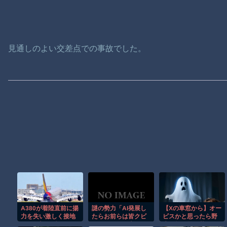
見通しのよい交差点での事故でした。
A380が着陸直前に揚
謎の勢力「AI発展し
【Xの車窓から】オー
力を失い激しく接地
たらお前らは皆クビ
ビスかと思ったら野
する衝撃の瞬間！！
になるわ」→未だか
生の炊飯器で草 ほ