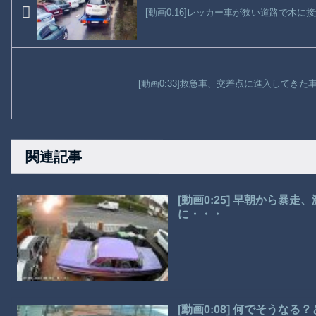
[動画0:16]レッカー車が狭い道路で木に
[動画0:33]救急車、交差点に進入してき
関連記事
[動画0:25] 早朝から暴
に・・・
[動画0:08] 何でそうな