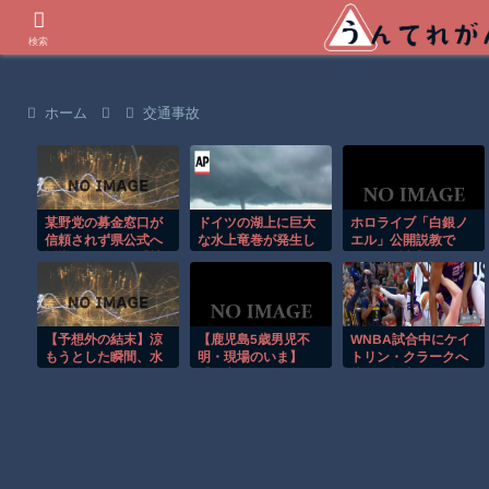
世界の衝撃動画などを紹介
検索
ホーム
交通事故
某野党の募金窓口が
ドイツの湖上に巨大
ホロライブ「白銀ノ
信頼されず県公式へ
な水上竜巻が発生し
エル」公開説教で
誘導される件、「被
周囲が騒然！！
150万円請求！微笑
災地のことを考えて
ましい思い出話に問
のこととは思えな
題発言「野うさぎ」
い」と某野党
みこち批判していた
こと特定！母上の名
【予想外の結末】涼
【鹿児島5歳男児不
WNBA試合中にケイ
誉棄損で怒られる
もうとした瞬間、水
明・現場のいま】
トリン・クラークへ
圧が強すぎて吹っ飛
「お客さまは例年の3
接触し場内が騒
んだｗ
分の1に…」現場温泉
然！！
施設が明かした苦悩
と、あえて過剰な対
策をしない理由