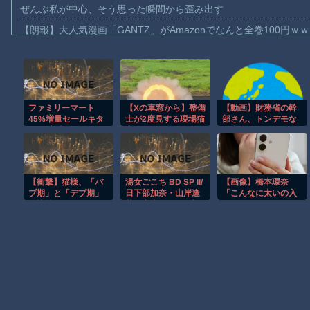
ぜんぶ私が中心、そう思った瞬間から歪み出す
【朗報】大人気漫画「GANTZ」がAmazonでなんと全巻100円ｗ
【動画】サッカーの試合中の落雷で選手1人が死亡、12人が負傷し
まだ墓石があるだけマシと見るべきか。今はもう合葬墓ばかり
【動画】名古屋栄で不良外人が警察官を突き飛ばす。逮捕しろや
ファミリーマート
【Xの車窓から】整備
【動画】財務省の幹
【動画】新型のさすまた、限界突破ｗｗｗｗｗｗ
45%増量セールキタ
士が2度見する現場猫
部さん、トンデモな
【話題】河内長野市で警官が包丁男に発砲したシーンのモザ無し
───(ﾟ∀ﾟ)───!!
案件 ほか
い事態に発展してし
まう…
【動画】メキシコのインフルエンサー、ライブ配信中に襲撃され
【動画】仲間に花火を水平撃ちしようとして障害を負ったかもし
【衝撃】猫様、「バ
湯女ごこち BD SP II/
【画像】橋本環奈
【謎】広島県が頑なに「はだしのゲンコラボ喫茶」をやらない理
ブ期」と「デブ期」
日下部加奈・山岸逢
「こんなに太いの入
を比較されてしまう
花・永瀬みなも・楓
るかな…♡♡」⇒！
ヒロインが死ぬアニメって四月は君の嘘くらいしかないような
ｗｗｗｗｗｗｗ
カレン・美谷朱里・
小倉由菜・松岡す
ず・桃園怜奈・唯井
Powered by livedoor 相互RSS
まひろ・吉高寧々