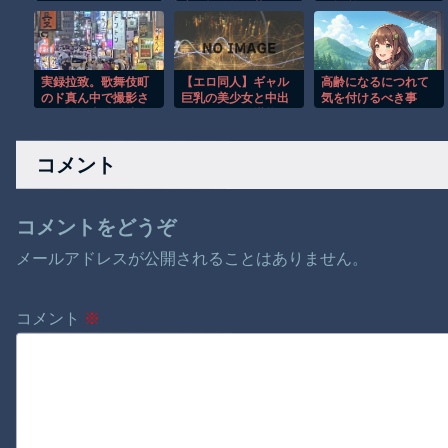
くらいしかないよう
生の炊飯器で草 ほ
し場所がこちらｗ
な
か
実録拉致。歌舞伎町
【エロ同人】ギャル
高齢になるにつれて
のド真ん中で撮影さ
巨乳の美少女と中出
気を付けるべき事
れた拉致事件の映像
しパイズリを堪能す
がこちら。
る学園ハーレム体操
着プレイの夜ｗ
コメント
コメントをどうぞ
メールアドレスが公開されることはありません。
コメント
※