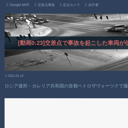
Google MAP
交差点事故
定点カメラ
歩行者
[動画0:23]交差点で事故を起こした車両
2021.01.14
ロシア連邦・カレリア共和国の首都ペトロザヴォーツクで