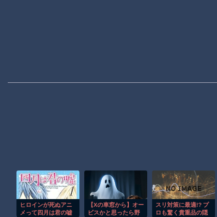
ヒロインが死ぬアニ
【Xの車窓から】オー
スリ対策に最適!? プ
メって四月は君の嘘
ビスかと思ったら野
ロも驚く貴重品の隠