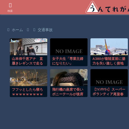
世界の衝撃動画などを紹介
検索
ホーム
交通事故
山本倖千恵アナ 直
女子大生「専業主婦
A380が着陸直前に揚
履きレギンスで走る
になりたい」
力を失い激しく接地
お尻！！【GIF動画あ
する衝撃の瞬間！！
り】
フフッとしたら寝ろ
飛行機の座席で長い
【ﾌｧﾝｻﾏﾘｨ】スーパー
ｗｗｗｗｗｗｗｗｗ
ポニーテールが後席
ボランティア尾畠春
ｗｗｗｗｗｗ
モニターを塞ぐ迷惑
夫さん(86) が熊本入
行為！！
りへ「自分の飲む水
は自分で持ってい
く」「対価・飲食は
一切頂かない」