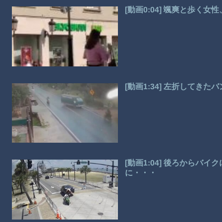
[動画0:04] 颯爽と歩く
[動画1:34] 左折してき
[動画1:04] 後ろからバ
に・・・