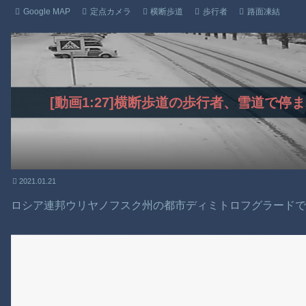
Google MAP
定点カメラ
横断歩道
歩行者
路面凍結
[動画1:27]横断歩道の歩行者、雪道で
2021.01.21
ロシア連邦ウリヤノフスク州の都市ディミトロフグラード