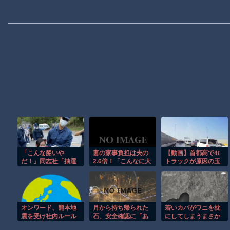
「こんな船いや
妻の家事負担は夫の
【動画】首都高で4t
だ！」同志社「抽選
2.6倍！「こんなに大
トラックが原因の玉
で当たった人だけ別
変だったんだ」～男
突き事故に巻き込ま
コース」→51人が別
性のための料理教室
れた軽バンの車載。
コース希望し外れの
～に密着
21人抗議船
オンワード、熊本地
月から持ち帰られた
若いカバがワニを枕
震を受け社内ルール
石、安全確認に「あ
にしてしまうまさか
を大幅変更
の虫」が使われてい
の瞬間！！