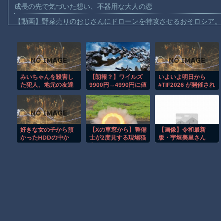
成長の先で気づいた想い、不器用な大人の恋
【動画】野菜売りのおじさんにドローンを特攻させるおそロシア
【動画】首都高で4tトラックが原因の玉突き事故に巻き込まれた
【朗報】大人気漫画「GANTZ」がAmazonでなんと全巻100円ｗ
【動画】サッカーの試合中の落雷で選手1人が死亡、12人が負傷し
みいちゃんを殺害し
【朗報？】ワイルズ
いよいよ明日から
まだ墓石があるだけマシと見るべきか。今はもう合葬墓ばかり
た犯人、地元の友達
9900円→4990円に値
#TIF2026 が開催され
【動画】名古屋栄で不良外人が警察官を突き飛ばす。逮捕しろや
で確定
下げ！でも民「まだ
ます
高い」で草
【動画】新型のさすまた、限界突破ｗｗｗｗｗｗ
【話題】河内長野市で警官が包丁男に発砲したシーンのモザ無し
好きな女の子から預
【Xの車窓から】整備
【画像】令和最新
【謎】広島県が頑なに「はだしのゲンコラボ喫茶」をやらない理
かったHDDの中か
士が2度見する現場猫
版・宇垣美里さん
ら、とんでもないモ
案件 ほか
(35)wwwwww
ヒロインが死ぬアニメって四月は君の嘘くらいしかないような
ノを発見してしまっ
た
Powered by livedoor 相互RSS