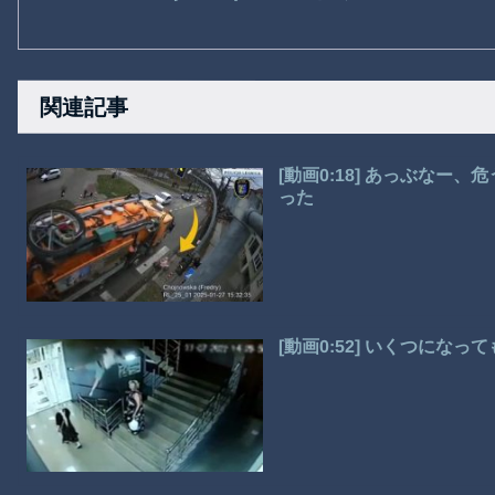
関連記事
[動画0:18] あっぶな
った
[動画0:52] いくつにな