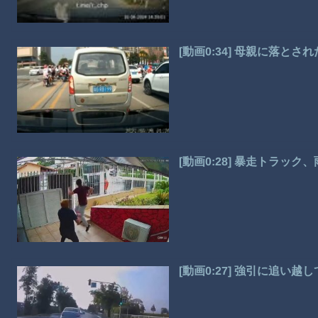
[動画0:34] 母親に落と
[動画0:28] 暴走トラッ
[動画0:27] 強引に追い