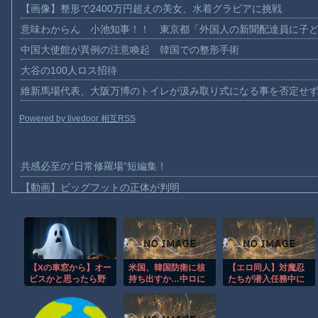
【画像】整形で2400万円超えの美女、水着グラビアに挑戦
意味わからん 小池知事！！ 東京都「外国人の新聞配達員に子
中国大使館が異例の注意喚起 韓国での整形手術
大谷の100人ロス招待
維新馬場代表、大阪万博のトイレが汲み取り式になる事を否定せ
Powered by livedoor 相互RSS
共感必至の“日常修羅場”短編集！
【動画】ビッグフットの正体が判明
【動画】DJI Neo2で釣りの自撮りをしようとした男の悲劇（ノ∇`
【動画】タイのティパンコーン王子が日本人女性とデートか？
お前らがメイドイン韓国で認めてるもの 「キムチ」あと3つは？
【Xの車窓から】オー
米国、韓国防衛に核
【エロ同人】対魔忍
AmazonのアツさMax！心も踊る「マンガ毎週末セール（50%還
ビスかと思ったら野
持ち出すか…中ロに
たちが潜入任務中に
【動画】これはお見事。中国重慶市で珍しい事故が撮影される。
生の炊飯器で草 ほ
備え「短距離戦術
寝取られ関係へと堕
か
核」を検討
ちる 巨乳姉妹と中出
【画像】十二支合体！！ところでその前足、猫じゃね？
しフェラパイズリの