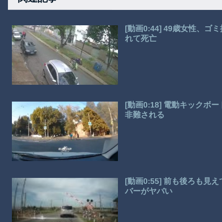
[動画0:44] 49歳女性
れて死亡
[動画0:18] 電動キッ
非難される
[動画0:55] 前も後ろ
バーがヤバい