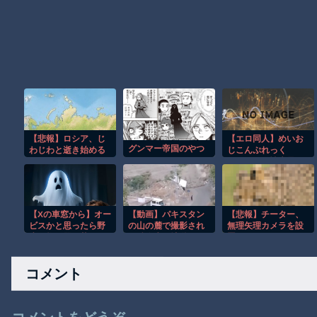
【悲報】ロシア、じ
【エロ同人】めいお
グンマー帝国のやつ
わじわと逝き始める
じこんぷれっく
す。〜姪に性癖暴か
れて素直になるまで
責められちゃう話〜
【Xの車窓から】オー
【動画】パキスタン
【悲報】チーター、
ビスかと思ったら野
の山の麓で撮影され
無理矢理カメラを設
生の炊飯器で草 ほ
た鉄砲水が地獄すぎ
置されてしょんぼり
か
る。
顔
コメント