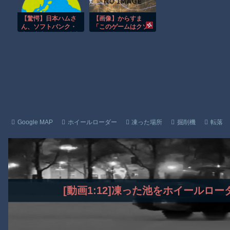
背徳劇ｗ
【動画】ロシア軍のドローンをネット発射装置で撃墜するウクラ
【驚愕】日本ハムさ
【画像】からすま
【動画】逃げる判断はやっ！埼玉でスマホ運転のプリウスに当て
ん、ソフトバンク・
「このゲームはクソ
上沢直之に7回無失点
w」純粋にゲームが
渡邊渚さん「私がPTSDと診断された当時、世間はまだPTSDと
で抑えられ7.5差に拡
好きな人「やめてく
大、伊藤好投も一ヶ
ださい」→からすま
月以上勝ち星なしに
信者による猛攻を喰
Powered by livedoor 相互RSS
絶望コメントでファ
らう
ン嘆き
Google MAP
ホイールローダー
凍った場所
掘削機
転落
[動画1:12]凍った池をホイールロ