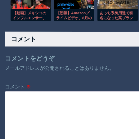
るｗｗｗｗｗｗｗｗ
ｗｗ
【動画】メキシコの
【朗報】Amazonプ
あっち系御用達で有
インフルエンサー、
ライムビデオ、8月の
名になった某ブラン
ライブ配信中に襲撃
配信作品が異次元の
ド、一時は飛ぶ鳥を
されて死亡。
凄さ！体感気温50度
落とす勢いだったが
越えへ
今期の業績は……
コメント
コメントをどうぞ
メールアドレスが公開されることはありません。
コメント
※