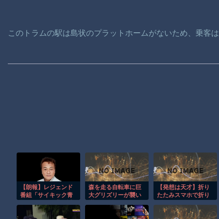
このトラムの駅は島状のプラットホームがないため、乗客
【朗報】レジェンド
森を走る自転車に巨
【発想は天才】折り
番組「サイキック青
大グリズリーが襲い
たたみスマホで折り
年団」復活？北野誠
掛かる恐怖のGoPro
紙!? でも使い道が分
さん＆竹内義和さん
映像！！
からないｗ
が8月5日に帰ってく