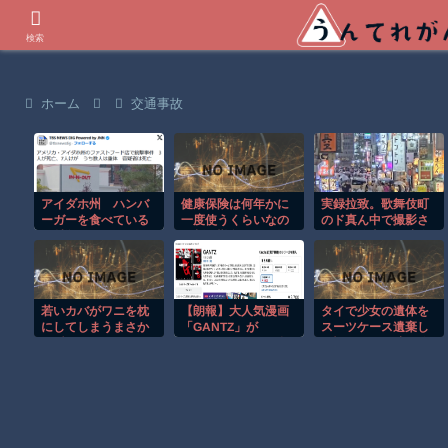
世界の衝撃動画などを紹介
検索
ホーム
交通事故
アイダホ州 ハンバ
健康保険は何年かに
実録拉致。歌舞伎町
ーガーを食べている
一度使うくらいなの
のド真ん中で撮影さ
と射殺される 3人死
で割り勘負けしてる
れた拉致事件の映像
亡 7人負傷
と思う。風邪、花粉
がこちら。
症などは適用外って
決定したら民間の傷
病保険で良くない？
若いカバがワニを枕
【朗報】大人気漫画
タイで少女の遺体を
にしてしまうまさか
「GANTZ」が
スーツケース遺棄し
の瞬間！！
Amazonでなんと全
た疑いの男が映る監
巻100円ｗｗｗｗｗ
視映像。
ｗ