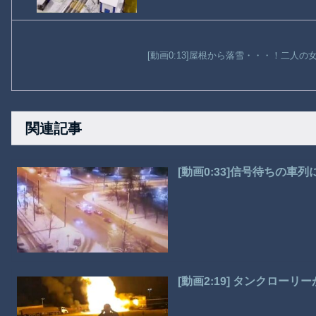
[動画0:13]屋根から落雪・・・！二人
関連記事
[動画0:33]信号待ちの
[動画2:19] タンクロー