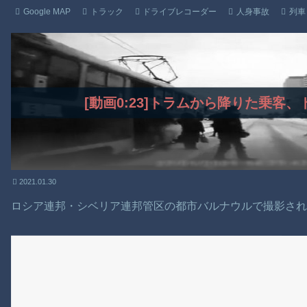
Google MAP
トラック
ドライブレコーダー
人身事故
列車
[動画0:23]トラムから降りた乗客
2021.01.30
ロシア連邦・シベリア連邦管区の都市バルナウルで撮影さ