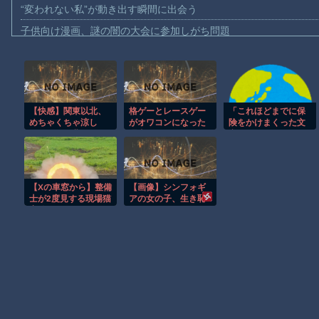
“変われない私”が動き出す瞬間に出会う
子供向け漫画、謎の闇の大会に参加しがち問題
【動画】ロシアの空挺兵、パラシュートが開かずに墜落してしま
【動画】両方馬鹿（笑）ミニストップでトラックと衝突したドラレ
【動画】地震発生時の熊本総合病院の手術室の様子が(((ﾟДﾟ)))
【快感】関東以北、
格ゲーとレースゲー
「これほどまでに保
【動画】野菜売りのおじさんにドローンを特攻させるおそロシア
めちゃくちゃ涼し
がオワコンになった
険をかけまくった文
【動画】首都高で4tトラックが原因の玉突き事故に巻き込まれた
い。しかも北風。
理由
章を見たことがな
20℃から25℃。エア
い」とハビタ営業部
【朗報】大人気漫画「GANTZ」がAmazonでなんと全巻100円ｗ
コン不要。
長の台詞に一般人騒
然、弁護士の添削が
まだ墓石があるだけマシと見るべきか。今はもう合葬墓ばかり
入ってそうです
【Xの車窓から】整備
【画像】シンフォギ
ね……
【動画】新型のさすまた、限界突破ｗｗｗｗｗｗ
士が2度見する現場猫
アの女の子、生き恥
案件 ほか
を晒してしまう
【謎】広島県が頑なに「はだしのゲンコラボ喫茶」をやらない理
wwwwwwwwwwww
wwwwwwwwww
Powered by livedoor 相互RSS