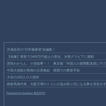
共感必至の“日常修羅場”短編集！
【画像】整形で2400万円超えの美女、水着グラビアに挑戦
意味わからん 小池知事！！ 東京都「外国人の新聞配達員に子
中国大使館が異例の注意喚起 韓国での整形手術
大谷の100人ロス招待
維新馬場代表、大阪万博のトイレが汲み取り式になる事を否定せ
Powered by livedoor 相互RSS