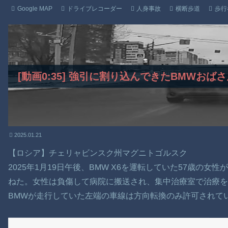
Google MAP
ドライブレコーダー
人身事故
横断歩道
歩行
[動画0:35] 強引に割り込んできたBMWお
2025.01.21
【ロシア】チェリャビンスク州マグニトゴルスク
2025年1月19日午後、BMW X6を運転していた57歳の女
ねた。女性は負傷して病院に搬送され、集中治療室で治療を
BMWが走行していた左端の車線は方向転換のみ許可されて