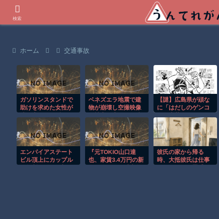
世界の衝撃動画などを紹介
検索
ホーム
交通事故
ガソリンスタンドで
ベネズエラ地震で建
【謎】広島県が頑な
助けを求めた女性が
物が崩壊し空撮映像
に「はだしのゲンコ
連れ去られる瞬
に被害の大きさが映
ラボ喫茶」をやらな
間！！
る。
い理由
エンパイアステート
『元TOKIO山口達
彼氏の家から帰る
ビル頂上にカップル
也、家賃3.4万円の新
時、大抵彼氏は仕事
が無断で登る衝撃の
居を公開』と『大谷
で居ないので置手紙
事件！！
のCMギャラ、流出
をして帰る。
ｗ』ほか 8/4 ネタ