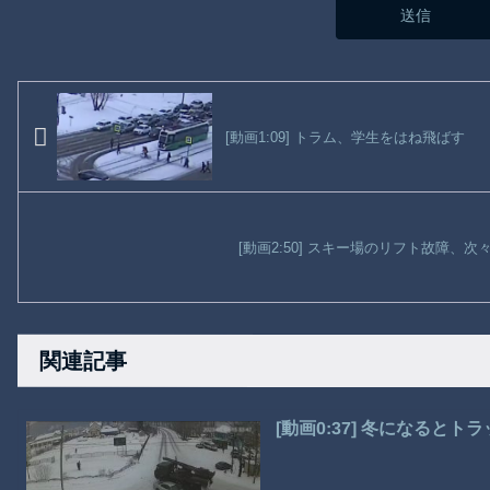
[動画1:09] トラム、学生をはね飛ばす
[動画2:50] スキー場のリフト故障、
関連記事
[動画0:37] 冬になると