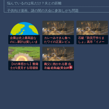
悩んでいるのは私だけ？夫との距離
子供向け漫画、謎の闇の大会に参加しがち問題
【動画】ロシアの空挺兵、パラシュートが開かずに墜落してしま
【動画】両方馬鹿（笑）ミニストップでトラックと衝突したドラレ
【動画】地震発生時の熊本総合病院の手術室の様子が(((ﾟДﾟ)))
企業は史上最高益な
カレーみそきん食べ
石破「防災庁作りま
【動画】野菜売りのおじさんにドローンを特攻させるおそロシア
のに､家計は貧しいま
たワイの正直レビュ
しょ」高市「イメー
【動画】首都高で4tトラックが原因の玉突き事故に巻き込まれた
ま…｢利益と賃金の異
ワー
ジがわかない」で、
常なねじれ｣がとくに
現在がこのありさま
【朗報】大人気漫画「GANTZ」がAmazonでなんと全巻100円ｗ
日本で深刻なワケ
[8/4]
まだ墓石があるだけマシと見るべきか。今はもう合葬墓ばかり
【Xの車窓から】整備
義父に抱かれる妻 由
【動画】新型のさすまた、限界突破ｗｗｗｗｗｗ
士が2度見する現場猫
衣編 総集編(黄金紳士
案件 ほか
倶楽部)｜FANZA同人
【謎】広島県が頑なに「はだしのゲンコラボ喫茶」をやらない理
Powered by livedoor 相互RSS