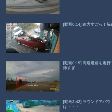
[動画0:14] 迫力すご
[動画0:15] 高速道路
怖すぎ
[動画2:42] ラウンドア
は・・・