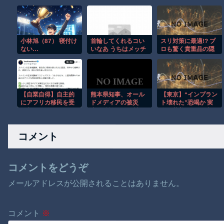
小林旭（87） 寝付け
首輪してくれるコい
スリ対策に最適!? プ
ない…
いなあ うちはメッチ
ロも驚く貴重品の隠
ャ嫌がる 首輪なしだ
し場所がこちらｗ
と・・・【再】
【自業自得】自主的
熊本県知事、オール
【東京】“インプラン
にアフリカ移民を受
ドメディアの被災
ト壊れた”恐喝か 実
け入れたスペインの
者、遺族への取材に
際は装着なし 55歳男
左派活動家の末路
怒り「極めて強い不
逮捕「100件で4000
満、苦情が寄せられ
万円得た」
コメント
た」
コメントをどうぞ
メールアドレスが公開されることはありません。
コメント
※