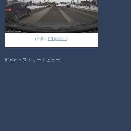
(出典：
ЯП файлы
)
(Google ストリートビュー)