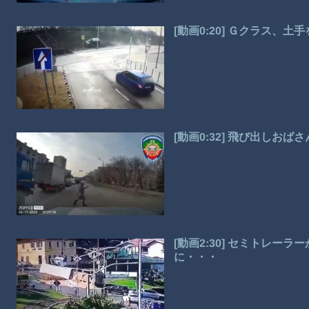
[動画0:20] Ｇクラス、土
[動画0:32] 飛び出しお
[動画2:30] セミトレー
に・・・