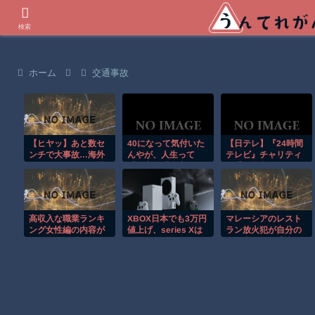
世界の衝撃動画などを紹介
検索
ホーム
交通事故
【ヒヤッ】あと数セ
40になって気付いた
【日テレ】『24時間
ンチで大事故…海外
んやが、人生って
テレビ』チャリティ
サイクリストの無謀
「自宅」「自家用
ー委、熊本県に1000
すぎる走りがレベチ
車」「配偶者」「子
万円の義援金拠出を
ｗ
供」を揃えるゲーム
決定 今年の総合司会
なん？
は熊本出身の内村光
良
高収入な職業ランキ
XBOX日本でも3万円
マレーシアのレスト
ング女性編の内容が
値上げ、series Xは
ラン放火犯が自分の
ヤバイｗｗｗｗｗｗ
117980円、Sは
足に火をつけ逃走す
ｗ
97480円！！！
る瞬間！！