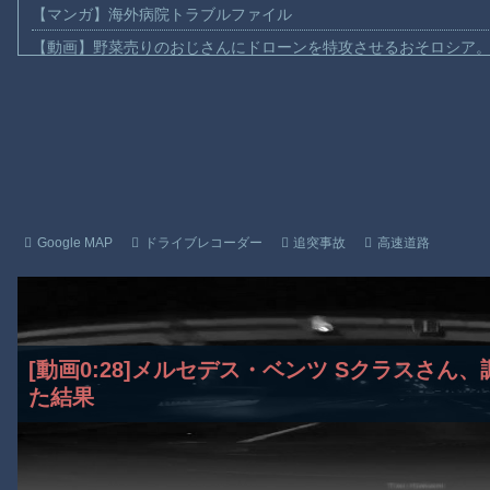
【マンガ】海外病院トラブルファイル
【動画】野菜売りのおじさんにドローンを特攻させるおそロシア
【動画】首都高で4tトラックが原因の玉突き事故に巻き込まれた
【朗報】大人気漫画「GANTZ」がAmazonでなんと全巻100円ｗ
【動画】サッカーの試合中の落雷で選手1人が死亡、12人が負傷し
まだ墓石があるだけマシと見るべきか。今はもう合葬墓ばかり
【動画】名古屋栄で不良外人が警察官を突き飛ばす。逮捕しろや
【動画】新型のさすまた、限界突破ｗｗｗｗｗｗ
Google MAP
ドライブレコーダー
追突事故
高速道路
【話題】河内長野市で警官が包丁男に発砲したシーンのモザ無し
【謎】広島県が頑なに「はだしのゲンコラボ喫茶」をやらない理
ヒロインが死ぬアニメって四月は君の嘘くらいしかないような
[動画0:28]メルセデス・ベンツ Sクラスさん、
Powered by livedoor 相互RSS
た結果