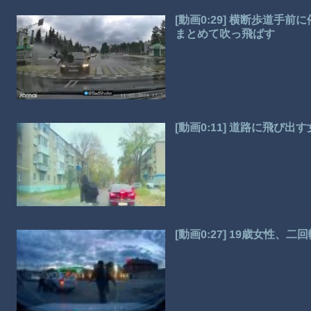
[動画0:29] 横断歩道手
まとめて吹っ飛ばす
[動画0:11] 道路に飛び
[動画0:27] 19歳女性、二