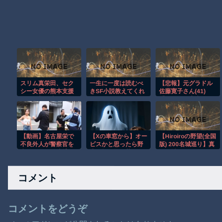
スリム真栄田、セク
一生に一度は読むべ
【悲報】元グラドル
シー女優の熊本支援
きSF小説教えてくれ
佐藤寛子さん(41)
への一部の声にぴし
→
「ヌードは本当はや
ゃり 「汚いお金と批
りたくなかった」
判してる奴ら…」
【動画】名古屋栄で
【Xの車窓から】オー
【Hiroiroの野望(全国
不良外人が警察官を
ビスかと思ったら野
版) 200名城巡り】真
突き飛ばす。逮捕し
生の炊飯器で草 ほ
夏の城廻りはもうこ
ろやｗｗｗ
か
りごり編
コメント
コメントをどうぞ