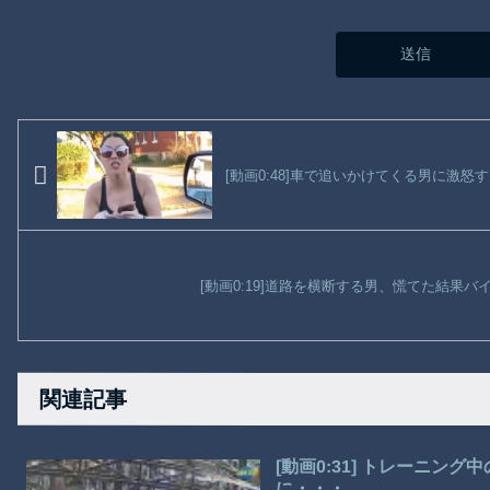
[動画0:48]車で追いかけてくる男に激
[動画0:19]道路を横断する男、慌てた結果
関連記事
[動画0:31] トレーニン
に・・・