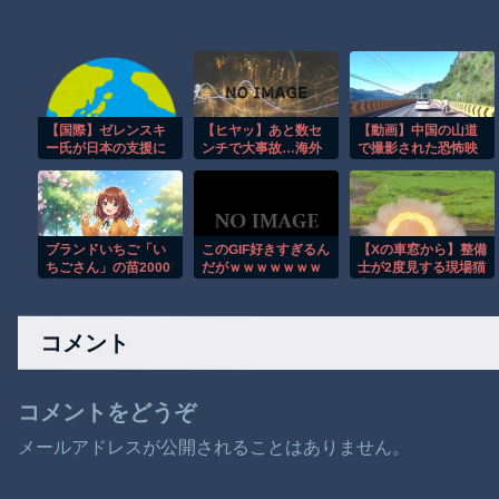
【国際】ゼレンスキ
【ヒヤッ】あと数セ
【動画】中国の山道
ー氏が日本の支援に
ンチで大事故…海外
で撮影された恐怖映
不満を表明「期待さ
サイクリストの無謀
像が(((ﾟДﾟ)))
れたほどの成果な
すぎる走りがレベチ
い」
ｗ
ブランドいちご「い
このGIF好きすぎるん
【Xの車窓から】整備
ちごさん」の苗2000
だがｗｗｗｗｗｗｗ
士が2度見する現場猫
株盗まれる
ｗｗｗｗｗ
案件 ほか
コメント
コメントをどうぞ
メールアドレスが公開されることはありません。