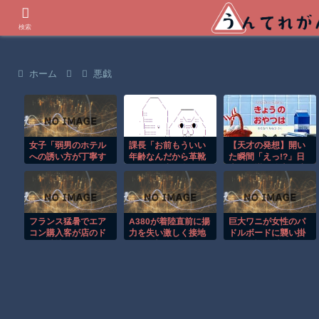
世界の衝撃動画などを紹介
検索
ホーム
悪戯
女子「弱男のホテル
課長「お前もういい
【天才の発想】開い
への誘い方が丁寧す
年齢なんだから革靴
た瞬間「えっ!?」日
ぎて引いちゃった」
にはもう少し金かけ
本の仕掛け絵本が凄
⇒ｗ
ろよ、それ安いやつ
すぎたｗ
だろ？見れば分かる
ぞ」俺「あ
フランス猛暑でエア
A380が着陸直前に揚
巨大ワニが女性のパ
コン購入客が店のド
力を失い激しく接地
ドルボードに襲い掛
アを破壊し殺到！！
する衝撃の瞬間！！
かる恐怖の瞬間！！