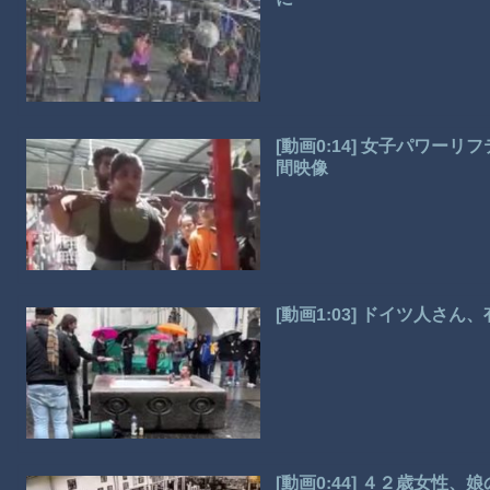
[動画0:14] 女子パワー
間映像
[動画1:03] ドイツ人さ
[動画0:44] ４２歳女性