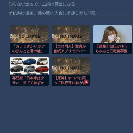
知らない土地で、主婦は孤独になる
子供向け漫画、謎の闇の大会に参加しがち問題
【動画】ロシアの空挺兵、パラシュートが開かずに墜落してしま
【動画】両方馬鹿（笑）ミニストップでトラックと衝突したドラレ
【動画】地震発生時の熊本総合病院の手術室の様子が(((ﾟДﾟ)))
「カラミざかり ボク
【エロ同人】童貞が
【画像】彼氏がゆう
【動画】野菜売りのおじさんにドローンを特攻させるおそロシア
のほんとと君の嘘」
催眠アプリでデパー
ちゃみと三宅美羽推
【動画】首都高で4tトラックが原因の玉突き事故に巻き込まれた
御池慧の最新作「そ
ト店員を犯し童貞卒
してた……ﾏﾁﾞ無
れでも明日も彼氏が
業し目撃者のJKを肉
理……【ラブライ
【朗報】大人気漫画「GANTZ」がAmazonでなんと全巻100円ｗ
いい」、突然の最終
便器にして口封じ
ブ！蓮ノ空】
回
まだ墓石があるだけマシと見るべきか。今はもう合葬墓ばかり
専門家「日本車はダ
【原神】ホヨバに限
【動画】新型のさすまた、限界突破ｗｗｗｗｗｗ
サい、見てて恥ずか
って執行官10位がた
しい」
だの空席なわけな
【謎】広島県が頑なに「はだしのゲンコラボ喫茶」をやらない理
い！
Powered by livedoor 相互RSS