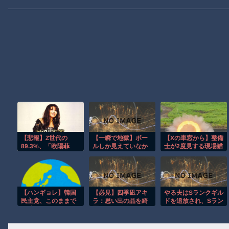
【悲報】Z世代の
【一瞬で地獄】ボー
【Xの車窓から】整備
89.3%、「欧陽菲
ルしか見えていなか
士が2度見する現場猫
菲」が読めない…
った…ドライバーを
案件 ほか
襲った悪夢
【ハンギョレ】韓国
【必見】四季凪アキ
やる夫はSランクギル
民主党、このままで
ラ：思い出の品を綺
ドを追放され、Sラン
は滅びる
麗にしていく。
クギルドは解散処分
のようです