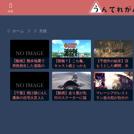
世界の衝撃動画などを紹介
検索
ホーム
失敗
【動画】熊本地震で
【朗報？】こち亀、
【予想外の結末】涼
突然発生した道路の
キャスト総とっかえ
もうとした瞬間、水
ひび割れに突っ込ん
で再アニメ化
圧が強すぎて吹っ飛
でしまうセイコー運
んだｗ
輸。
【千葉】焼け跡に4人
【動画】走り屋が先
マレーシアのレスト
遺体の住宅火災 2人
行のスクーターに猛
ラン放火犯が自分の
は半年以上前に死亡
スピードで突っ込む
足に火をつけ逃走す
か 八街市
事故。
る瞬間！！