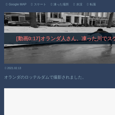
Google MAP
スケート
凍った場所
水没
転落
[動画0:17]オランダ人さん、凍った川で
2021.02.13
オランダのロッテルダムで撮影されました。