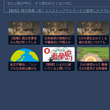
ぜんぶ私が中心、そう思われたくないのに
【動画】両方馬鹿（笑）ミニストップでトラックと衝突したドラレ
【動画】地震発生時の熊本総合病院の手術室の様子が(((ﾟДﾟ)))
【動画】野菜売りのおじさんにドローンを特攻させるおそロシア
【動画】首都高で4tトラックが原因の玉突き事故に巻き込まれた
【悲報】国土交通省
日本政府の突然のビ
3大今度生まれてくる
【朗報】大人気漫画「GANTZ」がAmazonでなんと全巻100円ｗ
さん気が狂ってしま
ザ厳格化に中国人か
娘の名前につけても
【動画】サッカーの試合中の落雷で選手1人が死亡、12人が負傷し
うwwwwww
ら批判殺到。「もう
いい調味料「みり
鎖国しろ」「あきれ
ん」「きなこ」
まだ墓石があるだけマシと見るべきか。今はもう合葬墓ばかり
てモノ言えない」
【動画】新型のさすまた、限界突破ｗｗｗｗｗｗ
改正戸籍法…「シン
【戦慄】いまだに続
【Xの車窓から】整備
【謎】広島県が頑なに「はだしのゲンコラボ喫茶」をやらない理
プルな名前は愛がな
いていると聞いてビ
士が2度見する現場猫
い」で名付けられた
ビる漫画「ながされ
案件 ほか
ヒロインが死ぬアニメって四月は君の嘘くらいしかないような
私のキラキラネー
て藍蘭島」「咲」
ム。26歳女性が告白
「らき☆すた」ｗｗ
する「イタい人」判
ｗｗｗｗｗｗｗｗ
Powered by livedoor 相互RSS
定され続けた名前と
は [8/5]