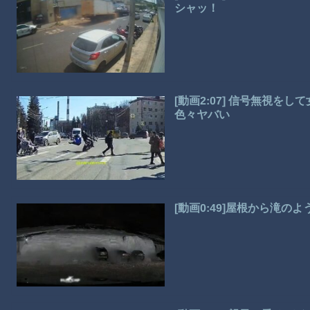
シャッ！
[動画2:07] 信号無視
色々ヤバい
[動画0:49]屋根から滝