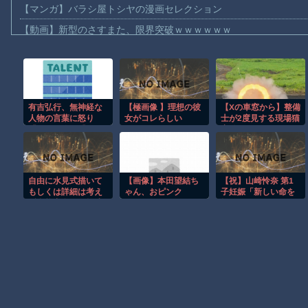
【マンガ】バラシ屋トシヤの漫画セレクション
【動画】新型のさすまた、限界突破ｗｗｗｗｗｗ
【話題】河内長野市で警官が包丁男に発砲したシーンのモザ無し
【動画】メキシコのインフルエンサー、ライブ配信中に襲撃され
【動画】仲間に花火を水平撃ちしようとして障害を負ったかもし
有吉弘行、無神経な
【極画像 】理想の彼
【Xの車窓から】整備
【宮崎】マジ勘弁してほしい。久しぶりに恐ろしい子供ミサイル
人物の言葉に怒り
女がコレらしい
士が2度見する現場猫
【謎】広島県が頑なに「はだしのゲンコラボ喫茶」をやらない理
「なんで俺は『テレ
案件 ほか
ビ見ないんですよ』
【動画】パキスタンの山の麓で撮影された鉄砲水が地獄すぎる。
って言われなきゃい
けないの？ふざけや
ヒロインが死ぬアニメって四月は君の嘘くらいしかないような
がって」
自由に水見式描いて
【画像】本田望結ち
【祝】山崎怜奈 第1
オレたちひょうきん族の懺悔室なんてナウなヤングは知らんだろ
もしくは詳細は考え
ゃん、おピンク
子妊娠「新しい命を
ず念能力名だけ捏造
授かって…」、ラジ
【討論】ナスを最も美味しく食べる方法
して描いて
オ番組で生報告
Powered by livedoor 相互RSS