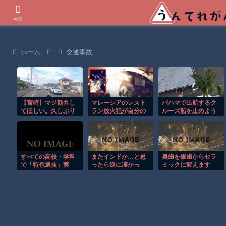
世界の衝撃動画などを紹介
検索
ホーム
交通事故
【宮崎】マジ勘弁し
マレーシアのレスト
バハマで出航するク
てほしい。久しぶり
ラン放火犯が自分の
ルーズ船を止めよう
に恐ろしい子供ミサ
足に火をつけ逃走す
とするカップルの悲
イルを見た。
る瞬間！！
劇！！
すべての高校・学科
またインドか…と思
奥歯を銀歯からセラ
で「特色選抜」実
ったら逆に凄かっ
ミックに変えます
施…愛知県公立高
た！手作業で作る魔
か？
2028年度
法瓶の製造工程に驚
愕