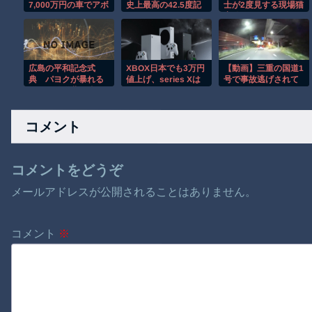
7,000万円の車でアボ
史上最高の42.5度記
士が2度見する現場猫
カドを買いに行く男
録
案件 ほか
ｗ
広島の平和記念式
XBOX日本でも3万円
【動画】三重の国道1
典 パヨクが暴れる
値上げ、series Xは
号で事故逃げされて
せいで警備費９倍に
117980円、Sは
しまうドラレコがひ
97480円！！！
どい。
コメント
コメントをどうぞ
メールアドレスが公開されることはありません。
コメント
※