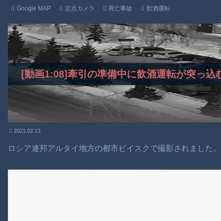
Google MAP
定点カメラ
死亡事故
飲酒運転
[動画1:08]牽引の準備中に飲酒運転が突っ
2021.02.13
ロシア連邦アルタイ地方の都市ビイスクで撮影されました