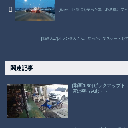
[動画0:39]制御を失った車、救急車に突
[動画0:17]オランダ人さん、凍った川でスケート
関連記事
[動画0:30]ピックアッ
店に突っ込む・・・