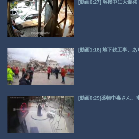
[動画0:27] 溶接中に大
[動画1:18] 地下鉄工事
[動画0:29]薬物中毒さん