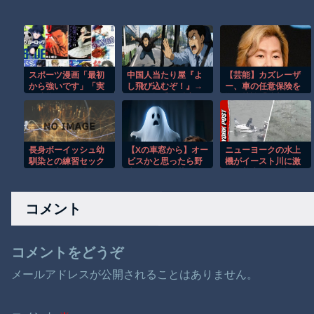
スポーツ漫画「最初
中国人当たり屋『よ
【芸能】カズレーザ
から強いです」「実
し飛び込むぞ！』→
ー、車の任意保険を
は才能がありまし
バス運転手の反応が
巡り持論「強制しろ
た」「他競技からの
強すぎて吹いたｗ
よ！」「保険にも入
転向です」
れないヤツは運転す
んなよ」
長身ボーイッシュ幼
【Xの車窓から】オー
ニューヨークの水上
馴染との練習セック
ビスかと思ったら野
機がイースト川に激
スは最高に気持ちい
生の炊飯器で草 ほ
しく着水する恐怖の
い 前編
か
瞬間！！
コメント
コメントをどうぞ
メールアドレスが公開されることはありません。