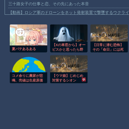
三十路女子の仕事と恋、その先にあった本音
【動画】ロシア軍のドローンをネット発射装置で撃墜するウクラ
【動画】逃げる判断はやっ！埼玉でスマホ運転のプリウスに当て
【動画】よく助けられたな。岐阜の川で外国人が溺れてしまう事
渡邊渚さん「私がPTSDと診断された当時、世間はまだPTSDと
【Xの車窓から】オー
【日常に潜む恐怖】
【動画】自動ドアの仕組みを理解した富山のツバメが賢い。
夏バテあるある
ビスかと思ったら野
その「命日」には死
【朗報】Amazon、汗が飛び散る灼熱の「マンガ毎週末セール（5
生の炊飯器で草 ほ
亡事故が何度も起き
か
てる
【動画】高速道路を走行中の車からリアガラスが飛んでくる事故(ﾟo
子供向け漫画、謎の闇の大会に参加しがち問題
コメ余りに農家が悲
【ウマ娘】じめじめ
【朗報】大人気漫画「GANTZ」がAmazonでなんと全巻100円ｗ
鳴、売値は生産原価
対策するシオン
の半分以下に…コメ
まだ墓石があるだけマシと見るべきか。今はもう合葬墓ばかり
農家 「政府には何の
期待もできない。高
市総理は何を考えて
Powered by livedoor 相互RSS
いるのかな。分から
ん。もう愛想尽かし
た」[8/5]