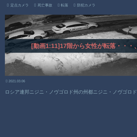
定点カメラ
死亡事故
転落
防犯カメラ
[動画1:11]17階から女性が転落・
2021.03.06
ロシア連邦ニジニ・ノヴゴロド州の州都ニジニ・ノヴゴロ