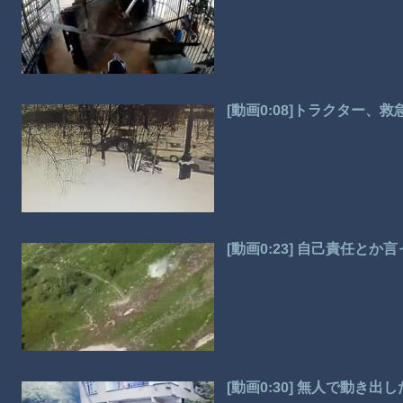
[動画0:08]トラクター、
[動画0:23] 自己責任
[動画0:30] 無人で動き