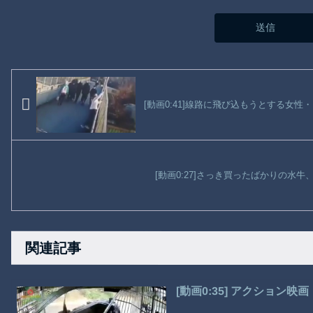
[動画0:41]線路に飛び込もうとする女
[動画0:27]さっき買ったばかりの水
関連記事
[動画0:35] アクション