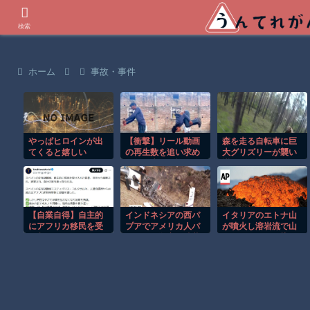
世界の衝撃動画などを紹介
検索
ホーム
事故・事件
やっぱヒロインが出
【衝撃】リール動画
森を走る自転車に巨
てくると嬉しい
の再生数を追い求め
大グリズリーが襲い
た男の失敗が怖くて
掛かる恐怖のGoPro
見れない(@_@;)
映像！！
【自業自得】自主的
インドネシアの西パ
イタリアのエトナ山
にアフリカ移民を受
プアでアメリカ人パ
が噴火し溶岩流で山
け入れたスペインの
イロット殺害を武装
肌がオレンジに染ま
左派活動家の末路
組織が主張。
る！！