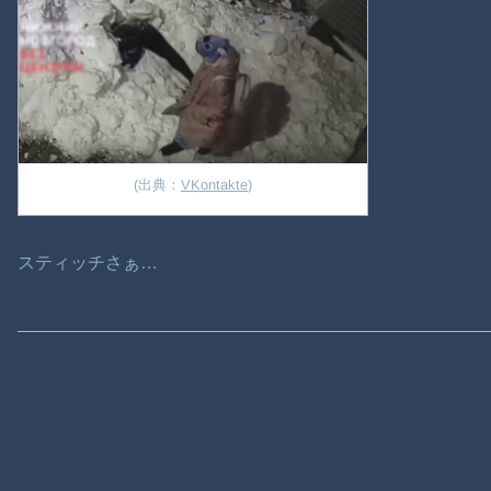
(出典：
VKontakte
)
スティッチさぁ…