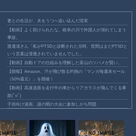
妻との生活が、夫をうつへ追い込んだ現実
【動画】よく助けられたな。岐阜の川で外国人が溺れてしまう
事故。
渡邊渚さん「私がPTSDと診断された当時、世間はまだPTSDと
いう言葉は浸透されていませんでした」
【動画】自動ドアの仕組みを理解した富山のツバメが賢い。
【朗報】Amazon、汗が飛び散る灼熱の「マンガ毎週末セール
（50%還元）」を開催！
【動画】高速道路を走行中の車からリアガラスが飛んでくる事
故(ﾟoﾟ)
子供向け漫画、謎の闇の大会に参加しがち問題
【動画】ロシアの空挺兵、パラシュートが開かずに墜落してし
まう。
【動画】両方馬鹿（笑）ミニストップでトラックと衝突したド