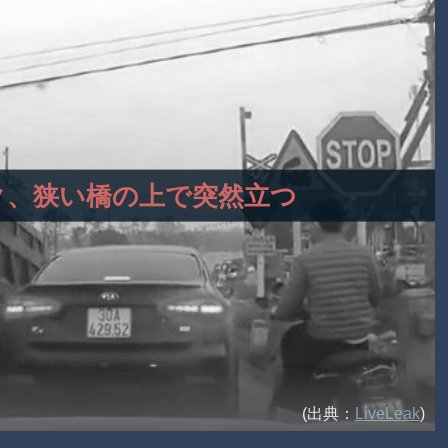
ラック、狭い橋の上で突然立つ
(出典：
LiveLeak
)