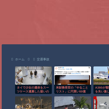
ホーム
交通事故
タイで少女の遺体をスー
米財務長官の「やること
A380が
ツケース遺棄した疑いの
リスト」に円買い50億
を失い激
男が映る監視映像。
─100億ドル ロイター
撃の瞬間
の写真で判明