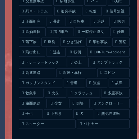
交差点事故
横断歩道
バス
横転
列車・トラム
追突事故
信号無視
転落
正面衝突
自転車
暴走
追越
踏切
一時停止違反
飲酒運転
踏切事故
歩道
ひき逃げ
単独事故
落下物
爆発
警察
Left-Turn-Accident
飛び出し
逃走
転倒
トレーラートラック
ダンプトラック
炎上
喧嘩・暴行
高速道路
スピン
ガソリンスタンド
雪道
強盗
故障
クラッシュ
多重事故
救急車
火災
タンクローリー
路面凍結
少女
倒壊
無免許運転
下敷き
子供
犬
スクーター
パトカー