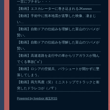
一言にブチギレ・・・
【動画】エスカレーターに巻き込まれるJKwwwx
【動画】手術中に熊本地震が直撃した映像、凄まじ
い…
【動画】自動ドアの仕組みを理解した富山のツバメが
賢い。
【動画】自動ドアの仕組みを理解した富山のツバメが
賢い。
【動画】高速道路を走行中の車からリアガラスが飛ん
でくる事故(ﾟoﾟ)
【動画】ロシアの空挺兵、パラシュートが開かずに墜
落してしまう。
【動画】両方馬鹿（笑）ミニストップでトラックと衝
突したドラレコが（ノ∇`）
Powered by livedoor 相互RSS