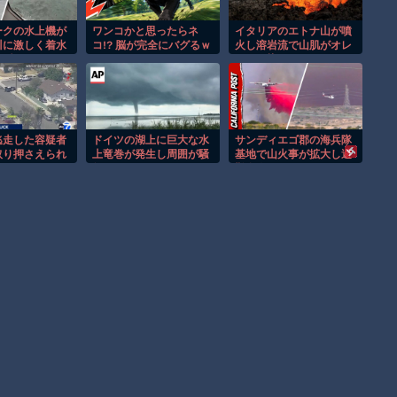
ークの水上機が
ワンコかと思ったらネ
イタリアのエトナ山が噴
川に激しく着水
コ!? 脳が完全にバグるｗ
火し溶岩流で山肌がオレ
の瞬間！！
ンジに染まる！！
逃走した容疑者
ドイツの湖上に巨大な水
サンディエゴ郡の海兵隊
取り押さえられ
上竜巻が発生し周囲が騒
基地で山火事が拡大し避
！
然！！
難命令！！