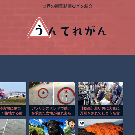
世界の衝撃動画などを紹介
着陸直前に揚力
ガソリンスタンドで助け
【動画】若い男に大量に
しく接地する衝
を求めた女性が連れ去ら
万引きされてしまう名古
！！
れる瞬間！！
屋の古着屋さん。