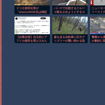
ドコモ前田社長が
バハマで出航するクルー
ニューヨ
「ahamo40GB化は検証
ズ船を止めようとするカ
イースト
のため」、料金値上げへ
ップルの悲劇！！
する恐怖
の考え方にも言及
【自業自得】自主的にア
森を走る自転車に巨大グ
警察から
フリカ移民を受け入れた
リズリーが襲い掛かる恐
が劇的に
スペインの左派活動家の
怖のGoPro映像！！
る瞬間！
末路