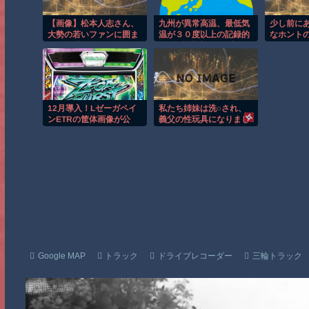
【画像】松本人志さん、
九州が異常高温、最低気
少し前に
大勢の若いファンに囲ま
温が３０度以上の記録的
なホント
れてご満悦
な ”超熱帯夜” が続出予
wwwwwwwwwwwwww
想 [8/5]
12月導入！Lゼーガペイ
私たち姉妹は洗○され、
ンETRの筐体画像が公
義父の性玩具になりまし
開！！セブンインパクト
た… 3
は搭載されてるっぽい！
Google MAP
トラック
ドライブレコーダー
三輪トラック