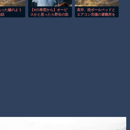
ラレコが（ノ∇`）
【朗報】大人気漫画「GANTZ」がAmazonでなんと全巻100円
あった嘘のよう
【Xの車窓から】オービ
高市、段ボールベッドと
の話
スかと思ったら野生の炊
エアコン完備の避難所を
ｗｗｗｗｗｗ
飯器で草 ほか
視察予定 これには「視察
にならん」と地元も憤る
まだ墓石があるだけマシと見るべきか。今はもう合葬墓ばかり
Powered by livedoor 相互RSS