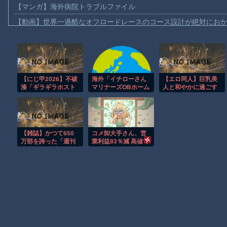
【マンガ】海外病院トラブルファイル
【動画】世界一過酷なオフロードレースのコース設計が絶対にお
【悲報】テレ東の若手女子アナ「国民が勝手に我々取材陣にカメ
ｗｗｗｗ
【珍事】サッカーの試合が原因で交通事故が起きてしまう。
【動画】急病人？横須賀の国道16号でおかしな事故が撮影される
【にじ甲2026】不破
海外「イチローさん
【エロ同人】巨乳美
湊「ギラギラホスト
マリナーズOBホーム
人と和やかに過ごす
Amazon「マンガ毎週末セール（50%還元）」アツいスポーツマ
高校」が甲子園3連覇
ランダービーに登場
日常の中出しフェラ
＆超名門到達で完
しましたよ」
とパイズリを堪能す
【群馬】デカいNinja乗りさん、後方確認しない軽四に当てられて
結！公式戦通算52勝
るコスプレHｗ
を叩き出した堅実×大
【動画】ビッグフットの正体が判明
胆の神采配
【雑誌】かつて650
コメ卸大手さん、営
【動画】DJI Neo2で釣りの自撮りをしようとした男の悲劇（ノ∇`
万部を誇った「週刊
業利益83％減 高値で
少年ジャンプ」、発
買い込んだ米が売れ
お前らがメイドイン韓国で認めてるもの 「キムチ」あと3つは？
行部数が初の100万
ず「損切り祭り」開
部割れ ピーク時の
幕へ
AmazonのアツさMax！心も踊る「マンガ毎週末セール（50%還
４分の１にまで減少
Powered by livedoor 相互RSS