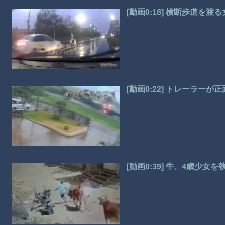
[動画0:18] 横断歩道を
[動画0:22] トレーラー
[動画0:39] 牛、4歳少女