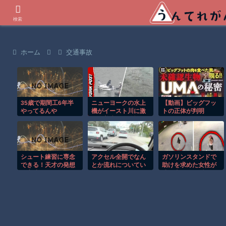
世界の衝撃動画などを紹介
検索
ホーム
交通事故
35歳で期間工6年半
ニューヨークの水上
【動画】ビッグフッ
やってるんや
機がイースト川に激
トの正体が判明
が・・・
しく着水する恐怖の
瞬間！！
シュート練習に専念
アクセル全開でなん
ガソリンスタンドで
できる！天才の発想
とか流れについてい
助けを求めた女性が
で完成したDIYバスケ
けるホンダ・アクテ
連れ去られる瞬
ットが凄いｗ
ィの動画が人気に。
間！！