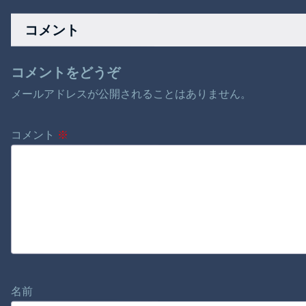
てしまうドラレコ。
る、ELTデビュー30
か
周年と“歌手”よりも
コメント
大切にしたかった時
間
コメントをどうぞ
メールアドレスが公開されることはありません。
コメント
※
名前