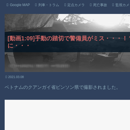
Google MAP
列車・トラム
定点カメラ
死亡事故
監視カメ
[動画1:09]手動の踏切で警備員がミス・・・
に・・・
2021.03.08
ベトナムのクアンガイ省ビンソン県で撮影されました。