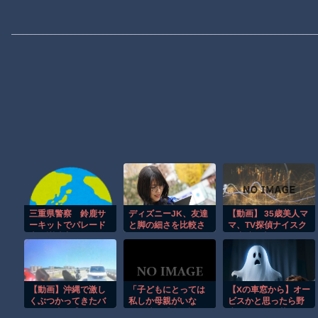
三重県警察 鈴鹿サ
ディズニーJK、友達
【動画】 35歳美人マ
ーキットでパレード
と脚の細さを比較さ
マ、TV探偵ナイスク
走行訓練中だった白
れてしまうｗｗｗｗ
に出演も老けすぎて
バイが転倒事故 20
ｗｗｗｗｗ （※画像
いる48歳だろと誹謗
代の女性隊員が重
あり）
中傷
傷 白バイ乗車歴4カ
月 [8/6]
【動画】沖縄で激し
「子どもにとっては
【Xの車窓から】オー
くぶつかってきたバ
私しか母親がいな
ビスかと思ったら野
イクに当て逃げされ
い」持田香織が語
生の炊飯器で草 ほ