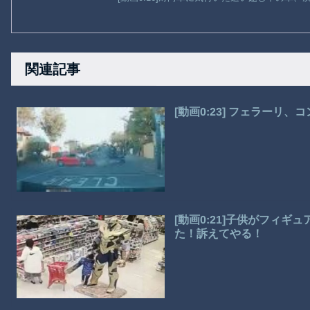
関連記事
[動画0:23] フェラーリ
[動画0:21]子供がフィ
た！訴えてやる！