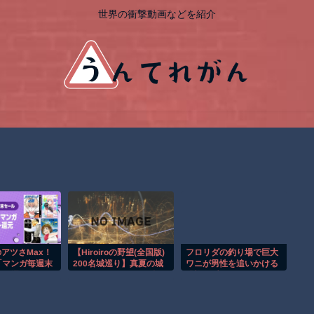
世界の衝撃動画などを紹介
のアツさMax！
【Hiroiroの野望(全国版)
フロリダの釣り場で巨大
「マンガ毎週末
200名城巡り】真夏の城
ワニが男性を追いかける
0%還元）」2
廻りはもうこりごり編
恐怖の瞬間！！
！