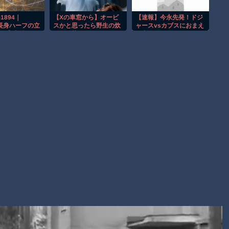
事故。
渡邊渚さん「私がPTSDと診断された当時、世間はまだPTSDと
-1894｜
【Xの車窓から】オービ
【速報】今永先発！ドジ
m長身ハーフの立
スかと思ったら野生の炊
ャースvsカブスにおまえ
いう言葉は浸透されていませんでした」
悶絶】美脚とく
飯器で草 ほか
ら大興奮ｗｗｗ
える！下着モデ
【朗報】Amazon、汗が飛び散る灼熱の「マンガ毎週末セール
イイッ…！」と
（50%還元）」を開催！
がら連続絶頂、
き出して狂い泣
ル抜群どエロ
Powered by livedoor 相互RSS
ラグジュTV
グジュTV