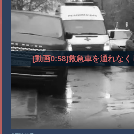
[動画0:58]救急車を通れ