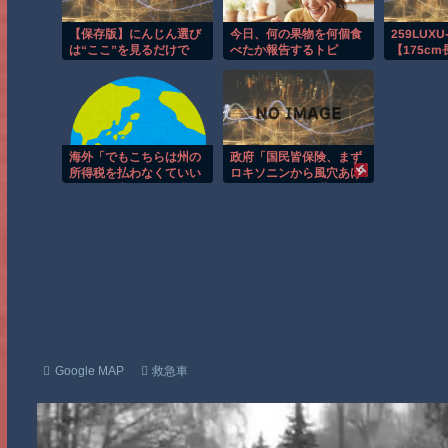
【保存版】にんじん選び
今日、何の果物を何個食
259LUXU
は“ここ”を見るだけで
べたか報告するトピ
【175c
OK♪
ちバック
びれが震
ルが「奥
絶叫しな
エロ尻突
くスタイ
海外「でもこちらは州の
政府「国民皆保険、まず
SEX！！ 
所得税を払わなくていい
ロキソニンから風穴あけ
1880｜ラ
ので、と言われた」税金
る」1042品目の薬価4分
の安い土地に移った人た
の1を保険適用外で財布
ちの答え合わせ
直撃、2027年3月開始
Google MAP
救急車