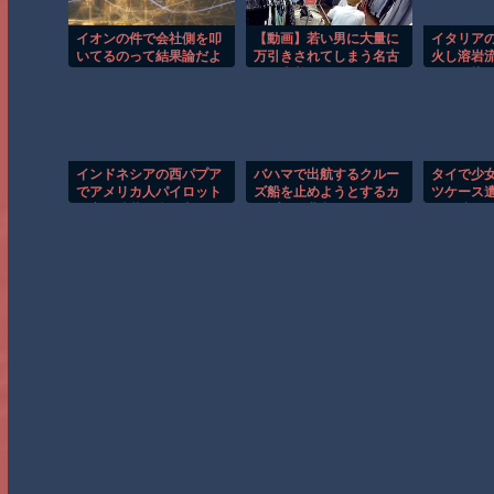
イオンの件で会社側を叩
【動画】若い男に大量に
イタリア
いてるのって結果論だよ
万引きされてしまう名古
火し溶岩
な
屋の古着屋さん。
ンジに染
インドネシアの西パプア
バハマで出航するクルー
タイで少
でアメリカ人パイロット
ズ船を止めようとするカ
ツケース
殺害を武装組織が主張。
ップルの悲劇！！
男が映る