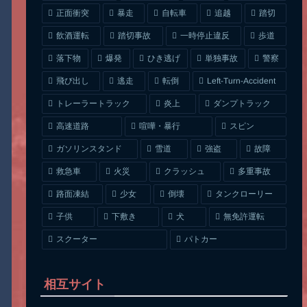
正面衝突
自転車
暴走
追越
踏切
一時停止違反
飲酒運転
踏切事故
歩道
ひき逃げ
単独事故
落下物
爆発
警察
Left-Turn-Accident
飛び出し
逃走
転倒
トレーラートラック
ダンプトラック
炎上
喧嘩・暴行
高速道路
スピン
ガソリンスタンド
雪道
強盗
故障
クラッシュ
多重事故
救急車
火災
タンクローリー
路面凍結
少女
倒壊
無免許運転
下敷き
子供
犬
スクーター
パトカー
相互サイト