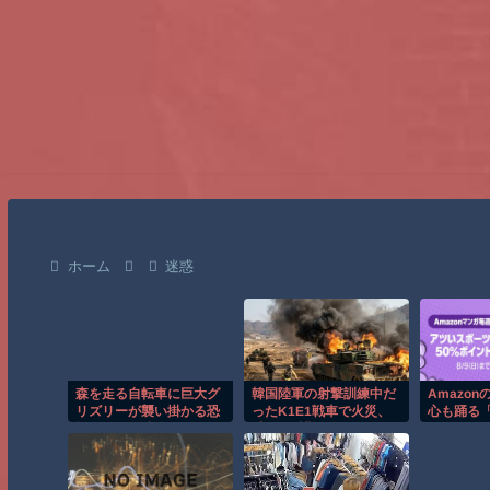
ホーム
迷惑
森を走る自転車に巨大グ
韓国陸軍の射撃訓練中だ
Amazon
リズリーが襲い掛かる恐
ったK1E1戦車で火災、
心も踊る
怖のGoPro映像！！
乗員は避難…エンジンル
セール（5
ーム付近から出火！
日目襲来