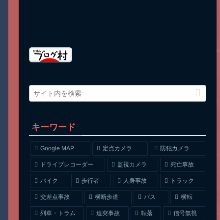
キーワード
Google MAP
定点カメラ
防犯カメラ
ドライブレコーダー
監視カメラ
死亡事故
人身事故
トラック
バイク
歩行者
交差点事故
横断歩道
バス
横転
列車・トラム
追突事故
信号無視
転落