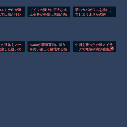
のエトナ山が噴
ドイツの湖上に巨大な水
若いカバがワニを枕にし
流で山肌がオレ
上竜巻が発生し周囲が騒
てしまうまさかの瞬
まる！！
然！！
間！！
女の遺体をスー
A380が着陸直前に揚力
中国を襲った台風メイサ
遺棄した疑いの
を失い激しく接地する衝
ークで竜巻や洪水被害が
監視映像。
撃の瞬間！！
広がる！！