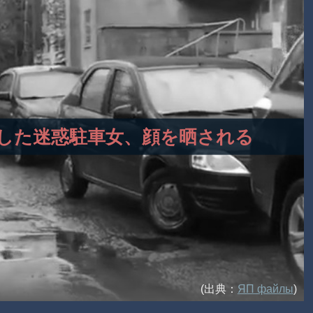
なくした迷惑駐車女、顔を晒される
(出典：
ЯП файлы
)