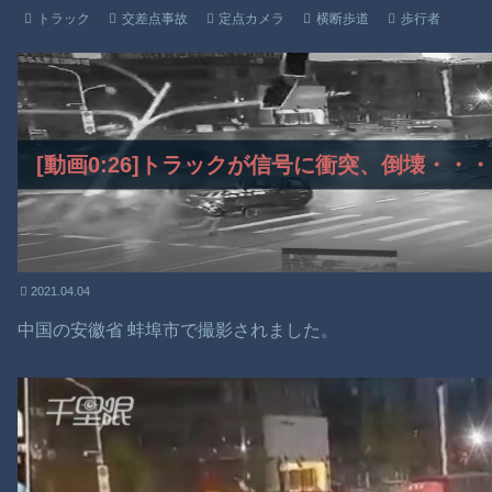
松永あかり
トラック
交差点事故
定点カメラ
横断歩道
歩行者
[動画0:26]トラックが信号に衝突、倒壊・
2021.04.04
中国の安徽省 蚌埠市で撮影されました。