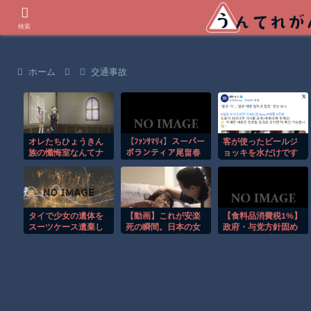
世界の衝撃動画などを紹介
検索
ホーム
交通事故
オレたちひょうきん
【ﾌｧﾝｻﾏﾘｨ】スーパー
客が使ったビールジ
族の懺悔室なんてナ
ボランティア尾畠春
ョッキを水だけです
ウなヤングは知らん
夫さん(86) が熊本入
すいで再提供した日
だろ
りへ「自分の飲む水
本の飲食店…韓国の
は自分で持ってい
ネットで物議
く」「対価・飲食は
一切頂かない」
タイで少女の遺体を
【動画】これが安楽
【食料品消費税1%】
スーツケース遺棄し
死の瞬間。日本の女
政府・与党方針固め
た疑いの男が映る監
性がスイスで選んだ
る 30日にも高市首相
視映像。
選択。
指示