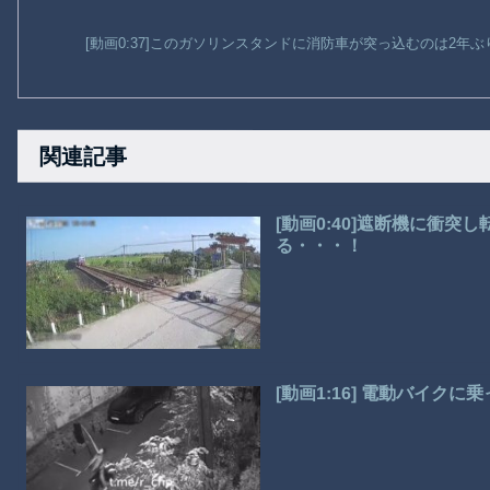
[動画0:37]このガソリンスタンドに消防車が突っ込むのは2年
関連記事
[動画0:40]遮断機に衝
る・・・！
[動画1:16] 電動バイク