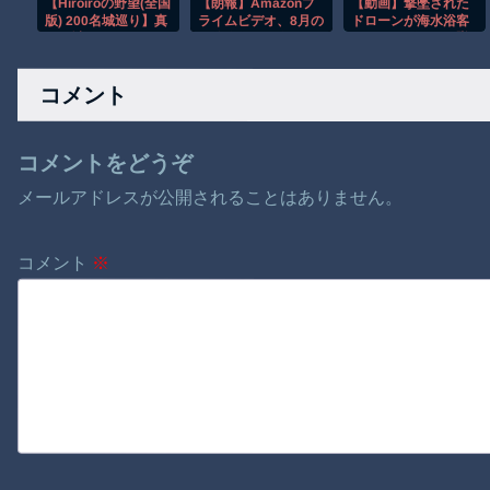
【Hiroiroの野望(全国
【朗報】Amazonプ
【動画】撃墜された
ア」周年広告&動画
版) 200名城巡り】真
ライムビデオ、8月の
ドローンが海水浴客
が展開中
夏の城廻りはもうこ
配信作品が異次元の
で賑わうビーチに墜
りごり編
凄さ！体感気温50度
落して3人死亡。
越えへ
コメント
コメントをどうぞ
メールアドレスが公開されることはありません。
コメント
※