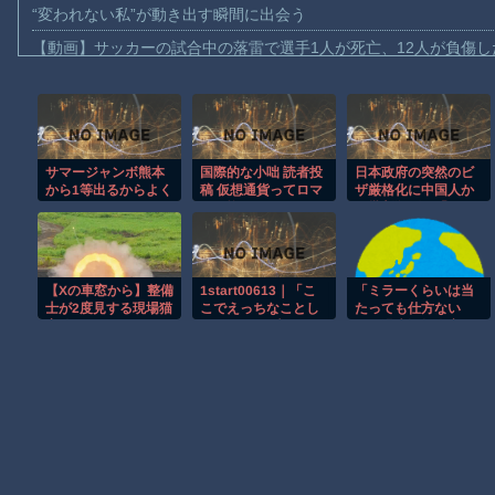
“変われない私”が動き出す瞬間に出会う
【動画】サッカーの試合中の落雷で選手1人が死亡、12人が負傷し
まだ墓石があるだけマシと見るべきか。今はもう合葬墓ばかり
【動画】名古屋栄で不良外人が警察官を突き飛ばす。逮捕しろや
【動画】新型のさすまた、限界突破ｗｗｗｗｗｗ
サマージャンボ熊本
国際的な小咄 読者投
日本政府の突然のビ
【話題】河内長野市で警官が包丁男に発砲したシーンのモザ無し
から1等出るからよく
稿 仮想通貨ってロマ
ザ厳格化に中国人か
【動画】メキシコのインフルエンサー、ライブ配信中に襲撃され
見とけ
ンの塊だけども…
ら批判殺到。「もう
鎖国しろ」「あきれ
【動画】仲間に花火を水平撃ちしようとして障害を負ったかもし
てモノ言えない」
【謎】広島県が頑なに「はだしのゲンコラボ喫茶」をやらない理
【Xの車窓から】整備
1start00613｜「こ
「ミラーくらいは当
ヒロインが死ぬアニメって四月は君の嘘くらいしかないような
士が2度見する現場猫
こでえっちなことし
たっても仕方ない
案件 ほか
ちゃう..？」声だけで
と」過失運転傷害な
オレたちひょうきん族の懺悔室なんてナウなヤングは知らんだろ
ちんちんを元気にし
どの疑いで韓国籍の
てくれる小悪魔ボイ
宋竜巳容疑者を再逮
スの松永あかりに耳
捕 男女6人負傷 警
Powered by livedoor 相互RSS
元で甘々囁き誘惑さ
視庁 [8/4]
れてこっそりいちゃ
いちゃ4シチュエ ー
ション【バイノーラ
ル録音＆完全主観】
｜SODクリエイト｜