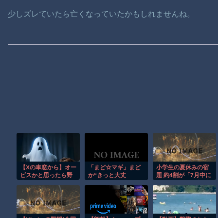
少しズレていたら亡くなっていたかもしれませんね。
【Xの車窓から】オー
「まど☆マギ」まど
小学生の夏休みの宿
ビスかと思ったら野
か“きっと大丈
題 約4割が「7月中に
生の炊飯器で草 ほ
夫。”や
終わらせる」目標 実
か
「REBORN!」ツ
際は… ベネッセの調
ナ“これが俺の覚悟
査
だ!!”…14歳の想いが
集結！「dアニメスト