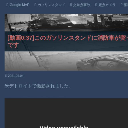
Google MAP
ガソリンスタンド
交差点事故
定点カメラ
消
[動画0:37]このガソリンスタンドに消防車が
です
2021.04.04
米デトロイトで撮影されました。