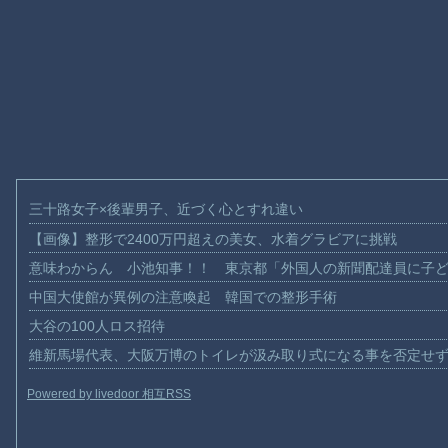
三十路女子×後輩男子、近づく心とすれ違い
【画像】整形で2400万円超えの美女、水着グラビアに挑戦
意味わからん 小池知事！！ 東京都「外国人の新聞配達員に子
中国大使館が異例の注意喚起 韓国での整形手術
大谷の100人ロス招待
維新馬場代表、大阪万博のトイレが汲み取り式になる事を否定せ
Powered by livedoor 相互RSS