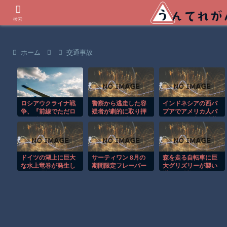
世界の衝撃動画などを紹介
検索
ホーム
交通事故
ロシアウクライナ戦
警察から逃走した容
インドネシアの西パ
争、『前線でただロ
疑者が劇的に取り押
プアでアメリカ人パ
シア兵が無人ドロー
さえられる瞬間！！
イロット殺害を武装
ンに殺戮されてるだ
組織が主張。
け』という謎の状態
に
ドイツの湖上に巨大
サーティワン 8月の
森を走る自転車に巨
な水上竜巻が発生し
期間限定フレーバー
大グリズリーが襲い
周囲が騒然！！
13種まとめ
掛かる恐怖のGoPro
映像！！