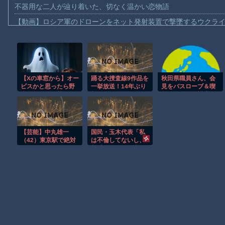
不器用な二人が辿り着いた、切なく温かい恋物語
【動画】ロシア軍のドローンをネット発射装置で撃墜するウクラ
【動画】逃げる判断はやっ！埼玉でスマホ運転のプリウスに当て
【動画】よく助けられたな。岐阜の川で外国人が溺れてしまう事
渡邊渚さん「私がPTSDと診断された当時、世間はまだPTSDと
【Xの車窓から】オー
踊る大捜査線9作品を
秋田県職員さん、会
【動画】自動ドアの仕組みを理解した富山のツバメが賢い。
ビスかと思ったら野
一挙放送！14年ぶり
見をバスローブ＆喫
【朗報】Amazon、汗が飛び散る灼熱の「マンガ毎週末セール（5
生の炊飯器で草 ほ
新作公開前に
煙スタイルで対応し
か
てしまい大炎上ｗ
【動画】高速道路を走行中の車からリアガラスが飛んでくる事故(ﾟo
子供向け漫画、謎の闇の大会に参加しがち問題
【芸能】中丸雄一
国民・玉木代表「私
【朗報】大人気漫画「GANTZ」がAmazonでなんと全巻100円ｗ
（42）東京駅で絶対
は不倫してないし、
に自分はよけませ
相手も明確に否定し
まだ墓石があるだけマシと見るべきか。今はもう合葬墓ばかり
ん！という“準ぶつか
てる、デマには今後
りおじさん”に遭遇
も開示請求してい
く」
Powered by livedoor 相互RSS