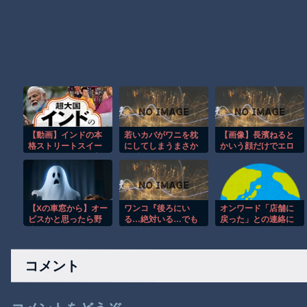
【動画】インドの本
若いカバがワニを枕
【画像】長濱ねると
格ストリートスイー
にしてしまうまさか
かいう顔だけでエロ
ツ、これはマジで美
の瞬間！！
い女
味そうな雰囲気
【Xの車窓から】オー
ワンコ『後ろにい
オンワード「店舗に
ビスかと思ったら野
る…絶対いる…でも
戻った」との連絡に
生の炊飯器で草 ほ
振り返っちゃいけな
驚き、すぐ外へ出る
か
いヤツだ…』
よう伝えたが間に合
わなかった [8/5]
コメント