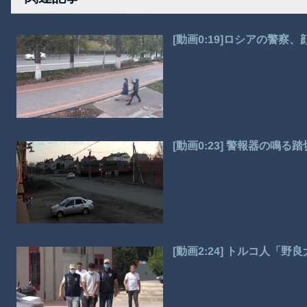
[動画0:19]ロシアの警
[動画0:23] 警報器の
[動画2:24] トルコ人「