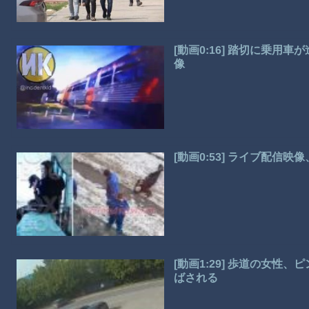
[動画0:16] 踏切に乗
像
[動画0:53] ライブ配信
[動画1:29] 歩道の女
ばされる