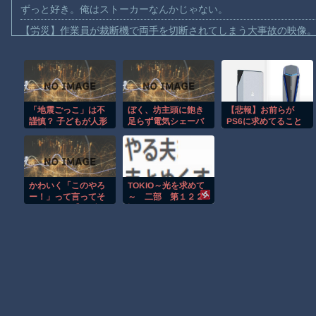
ずっと好き。俺はストーカーなんかじゃない。
【労災】作業員が裁断機で両手を切断されてしまう大事故の映像
【動画】メガネデブ、めちゃスムーズに無銭飲食してしまうｗｗ
【動画】女子アナ「流しそうめん初体験します！ズズッズッ…ズ
【動画】迎撃ミサイルを避けながら船舶にドローンを突撃させる
「地震ごっこ」は不
ぼく、坊主頭に飽き
【悲報】お前らが
【動画】大阪のゲリラ豪雨を生駒山の山頂から撮影したビデオが
謹慎？ 子どもが人形
足らず電気シェーバ
PS6に求めてること
【動画】イッヌ、煽ってしまう
やブロックを壊す心
ーでスキンヘッドに
って何？ｗｗｗｗｗ
理に専門家「止めさ
してしまう
ｗｗｗｗｗ
【動画】ゴルフ中の嵐を撮影していた男性が雷に打たれる事故。
せないで」 震災時の
心のケアと親が知る
【画像】地球上で最も珍しい茶色いパンダｗｗｗ
べき対応策
かわいく「このやろ
TOKIO～光を求めて
【悲報】テレ東の若手女子アナ「国民が勝手に我々取材陣にカメ
ー！」って言ってそ
～ 二部 第１２２
うなキャラ【ラブラ
話
ｗｗｗｗ
イブ】
Amazon「マンガ毎週末セール（50%還元）」アツいスポーツマ
Powered by livedoor 相互RSS