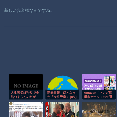
新しい歩道橋なんですね。
人生苦労ばかりで全
朝鮮日報 幻となっ
Amazon「マンガ毎
然つまらんのだが
た「女性天皇」 [8/7]
週末セール（50%還
元）」アツいスポー
ツマンガ祭り最終日
到来！！！