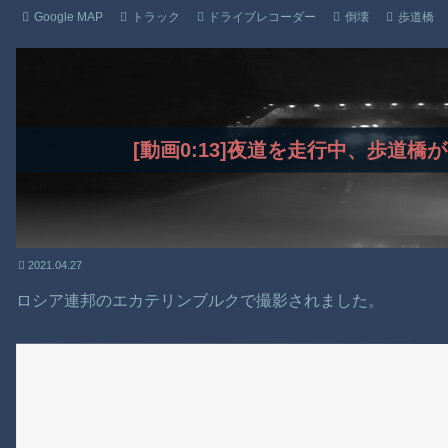
Google MAP
トラック
ドライブレコーダー
倒壊
歩道橋
[動画0:13]夜道を走行中、歩道
2021.04.27
ロシア連邦のエカテリンブルクで撮影されました。