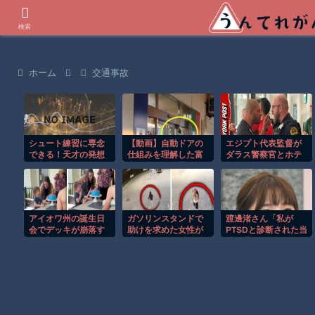
世界の衝撃動画などを紹介
検索
ホーム
交通事故
シュート練習に専念
【動画】自動ドアの
エジプト代表監督が
できる！天才の発想
仕組みを理解した富
ダラス警察官とホテ
で完成したDIYバスケ
山のツバメが賢い。
ル前で口論に！！
ットが凄いｗ
アイオワ州の誕生日
ガソリンスタンドで
渡邊渚さん「私が
会でデッキが崩落す
助けを求めた女性が
PTSDと診断された当
る衝撃の瞬間！！
連れ去られる瞬
時、世間はまだPTSD
間！！
という言葉は浸透さ
れていませんでし
た」