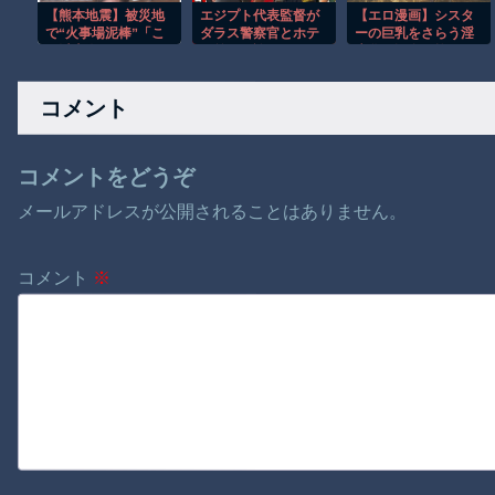
【熊本地震】被災地
エジプト代表監督が
【エロ漫画】シスタ
で“火事場泥棒”「こ
ダラス警察官とホテ
ーの巨乳をさらう淫
れ以上傷つけないで
ル前で口論に！！
魔化の運命、抑えら
ほしい」…倒壊した
れない欲望に抗えず
家屋から命からがら
彼女は快楽へ染まる
コメント
救出され
ときｗ
コメントをどうぞ
メールアドレスが公開されることはありません。
コメント
※