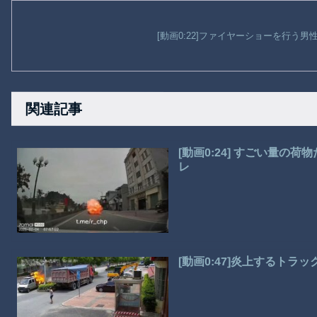
[動画0:22]ファイヤーショーを行う
関連記事
[動画0:24] すごい量
レ
[動画0:47]炎上するト