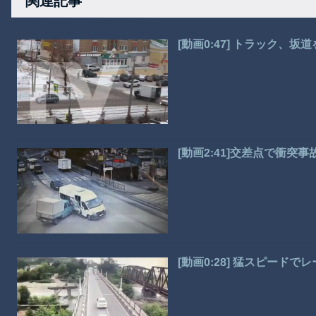
関連記事
[動画0:47] トラック、
[動画2:41]交差点で衝突
[動画0:28] 猛スピード