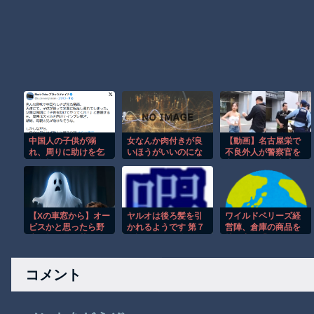
中国人の子供が溺
女なんか肉付きが良
【動画】名古屋栄で
れ、周りに助けを乞
いほうがいいのにな
不良外人が警察官を
う父親と、スマホを
んでガリガリになる
突き飛ばす。逮捕し
向けてインプレ稼ぎ
の？
ろやｗｗｗ
の見物人
【Xの車窓から】オー
ヤルオは後ろ髪を引
ワイルドベリーズ経
ビスかと思ったら野
かれるようです 第７
営陣、倉庫の商品を
生の炊飯器で草 ほ
３話 ヤルオ、包囲網
持ち出し「ドローン
か
を布かれること
攻撃で焼失した」と
して処理…ロシア当
コメント
局が捜査！