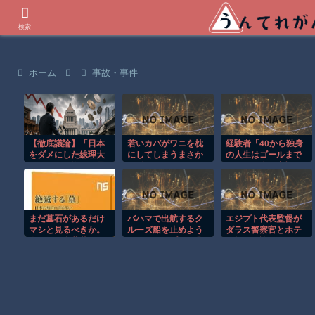
世界の衝撃動画などを紹介
検索
ホーム
事故・事件
【徹底議論】「日本
若いカバがワニを枕
経験者「40から独身
をダメにした総理大
にしてしまうまさか
の人生はゴールまで
臣」←結局誰だと思
の瞬間！！
のマスが全て空欄の
う？
双六みたいなもん」
まだ墓石があるだけ
バハマで出航するク
エジプト代表監督が
マシと見るべきか。
ルーズ船を止めよう
ダラス警察官とホテ
今はもう合葬墓ばか
とするカップルの悲
ル前で口論に！！
り
劇！！