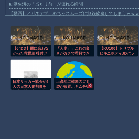
結婚生活の「当たり前」が壊れる瞬間
【動画】メガネデブ、めちゃスムーズに無銭飲食してしまうｗｗ
【動画】女子アナ「流しそうめん初体験します！ズズッズッ…ズ
【動画】迎撃ミサイルを避けながら船舶にドローンを突撃させる
【動画】大阪のゲリラ豪雨を生駒山の山頂から撮影したビデオが
【64DD】間に合わな
「人妻」←これの良
【KU100】トリプル
【動画】イッヌ、煽ってしまう
かった救世主 後付け
さがガチで理解でき
ビキニボディJDパラ
【動画】ゴルフ中の嵐を撮影していた男性が雷に打たれる事故。
拡張パーツは本当に
ないんだが…
ダイス! 女友達JD3人
普及しないな Switch
と無人島デートビー
【画像】地球上で最も珍しい茶色いパンダｗｗｗ
Onlineの方で出して
チビキニ野外ハーレ
くれないかな…
ム4P♪
【動画】これは怖い。三重の国道23号で撮影された避けようがな
日本サッカー協会が4
上高地に韓国のゴミ
【悲報】テレ東の若手女子アナ「国民が勝手に我々取材陣にカメ
人の日本人審判員を
袋が放置…キムチや
調査 韓国協会の性
生ゴミまで捨てられ
ｗｗｗｗ
接待疑惑で
る
Amazon「マンガ毎週末セール（50%還元）」アツいスポーツマ
Powered by livedoor 相互RSS