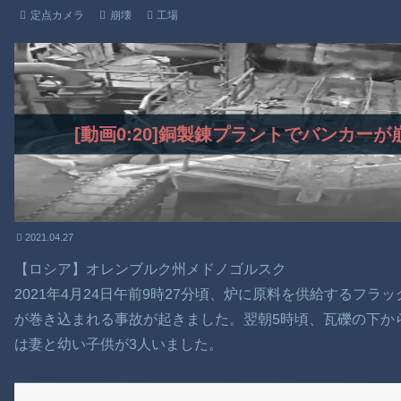
定点カメラ
崩壊
工場
[動画0:20]銅製錬プラントでバンカー
2021.04.27
【ロシア】オレンブルク州メドノゴルスク
2021年4月24日午前9時27分頃、炉に原料を供給するフラ
が巻き込まれる事故が起きました。翌朝5時頃、瓦礫の下か
は妻と幼い子供が3人いました。