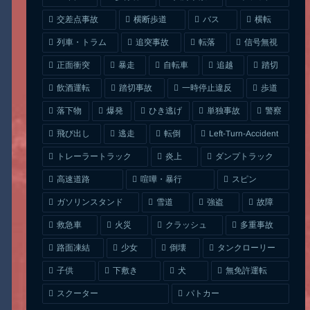
交差点事故
横断歩道
バス
横転
列車・トラム
追突事故
信号無視
転落
正面衝突
自転車
暴走
追越
踏切
一時停止違反
飲酒運転
踏切事故
歩道
ひき逃げ
単独事故
落下物
爆発
警察
Left-Turn-Accident
飛び出し
逃走
転倒
トレーラートラック
ダンプトラック
炎上
喧嘩・暴行
高速道路
スピン
ガソリンスタンド
雪道
強盗
故障
クラッシュ
多重事故
救急車
火災
タンクローリー
路面凍結
少女
倒壊
無免許運転
下敷き
子供
犬
スクーター
パトカー