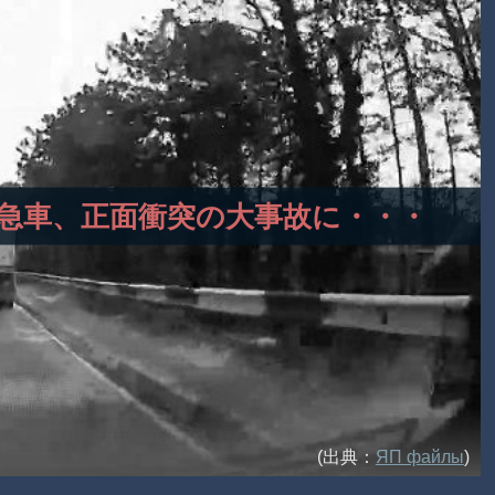
る救急車、正面衝突の大事故に・・・
(出典：
ЯП файлы
)