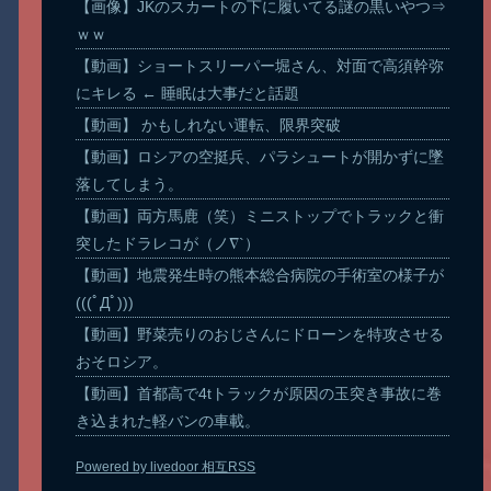
【画像】JKのスカートの下に履いてる謎の黒いやつ⇒
ｗｗ
【動画】ショートスリーパー堀さん、対面で高須幹弥
にキレる ← 睡眠は大事だと話題
【動画】 かもしれない運転、限界突破
【動画】ロシアの空挺兵、パラシュートが開かずに墜
落してしまう。
【動画】両方馬鹿（笑）ミニストップでトラックと衝
突したドラレコが（ノ∇`）
【動画】地震発生時の熊本総合病院の手術室の様子が
(((ﾟДﾟ)))
【動画】野菜売りのおじさんにドローンを特攻させる
おそロシア。
【動画】首都高で4tトラックが原因の玉突き事故に巻
き込まれた軽バンの車載。
Powered by livedoor 相互RSS