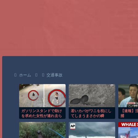
ホーム
交通事故
ガソリンスタンドで助け
若いカバがワニを枕にし
【速報】
を求めた女性が連れ去ら
てしまうまさかの瞬
捕
れる瞬間！！
間！！