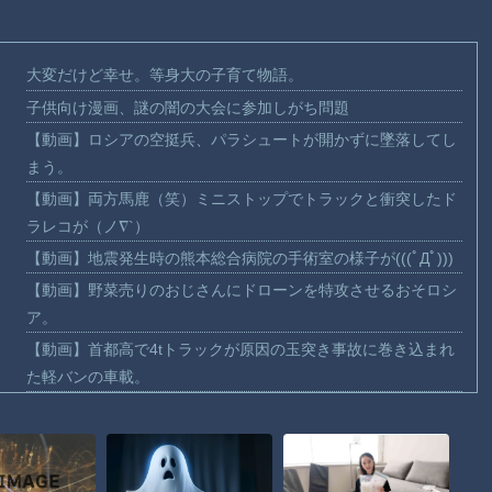
大変だけど幸せ。等身大の子育て物語。
子供向け漫画、謎の闇の大会に参加しがち問題
【動画】ロシアの空挺兵、パラシュートが開かずに墜落してし
まう。
【動画】両方馬鹿（笑）ミニストップでトラックと衝突したド
ラレコが（ノ∇`）
【動画】地震発生時の熊本総合病院の手術室の様子が(((ﾟДﾟ)))
【動画】野菜売りのおじさんにドローンを特攻させるおそロシ
ア。
【動画】首都高で4tトラックが原因の玉突き事故に巻き込まれ
た軽バンの車載。
【朗報】大人気漫画「GANTZ」がAmazonでなんと全巻100円
ｗｗｗｗｗｗ
まだ墓石があるだけマシと見るべきか。今はもう合葬墓ばかり