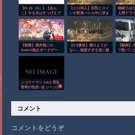
【R-18（G）】【あん
【エロ同人】巨乳ヒロイ
柳家小はだ
こ】やる夫はすっげえブ
ンが変身バトル中に孕ま
人間ドラ
サイクでサマナーなよう
せを狙われる快楽堕ちバ
です【活&#20448;
トルｗ
傳】 第３話
【朗報】堀井雄二の
【0:9事故】避けようが
【動画】
Switch独占ボードゲー
ない…無謀すぎる追い越
で軽バン
「転生ゲーム」（DL専売
しに震えた
大喧嘩ｗ
3980円）が今日発売なう
え微妙
シコリーマン vol.2 淫乱
部長の性的○迫 シーン1
コメント
コメントをどうぞ