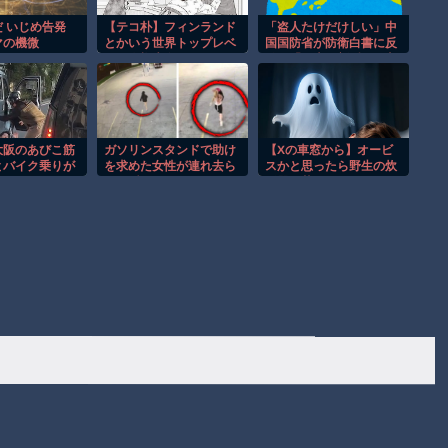
 いじめ告発
【テコ朴】フィンランド
「盗人たけだけしい」中
マの機微
とかいう世界トップレベ
国国防省が防衛白書に反
ルの人権先進国
発 「日本の新型軍国主
義」と批判 [8/6]
大阪のあびこ筋
ガソリンスタンドで助け
【Xの車窓から】オービ
とバイク乗りが
を求めた女性が連れ去ら
スかと思ったら野生の炊
ｗｗｗ
れる瞬間！！
飯器で草 ほか