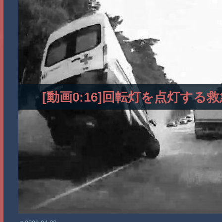
[動画0:16]回転灯を点灯す