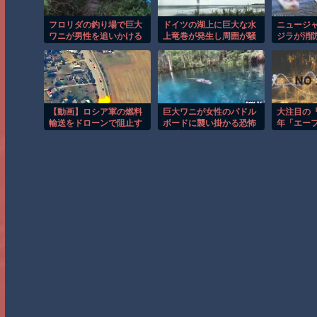
フロリダの釣り場で巨大
ドイツの湖上に巨大な水
ニュージ
ワニが男性を追いかける
上竜巻が発生し周囲が騒
ジラが消
恐怖の瞬間！！
然！！
し船が沈
【動画】ロシア軍の燃料
巨大ワニが女性のパドル
大注目の『
輸送をドローンで阻止す
ボードに襲い掛かる恐怖
年「エー
るウクライナ。
の瞬間！！
ーセット」
抽選販売
や特別カ