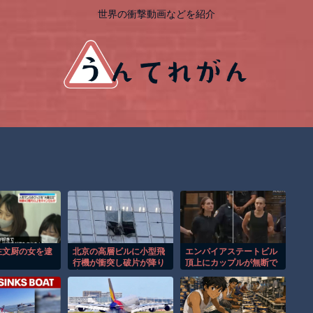
世界の衝撃動画などを紹介
注文厨の女を逮
北京の高層ビルに小型飛
エンパイアステートビル
行機が衝突し破片が降り
頂上にカップルが無断で
注ぐ瞬間！！
登る衝撃の事件！！