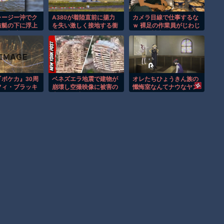
ャージー沖でク
A380が着陸直前に揚力
カメラ目線で仕事するな
防艇の下に浮上
を失い激しく接地する衝
ｗ 裸足の作業員がじわじ
む衝撃映像！！
撃の瞬間！！
わくる製造現場
ポケカ』30周
ベネズエラ地震で建物が
オレたちひょうきん族の
フィ・ブラッキ
崩壊し空撮映像に被害の
懺悔室なんてナウなヤン
がAmazonで
大きさが映る。
グは知らんだろ
！2匹のデッキ
ードを収録