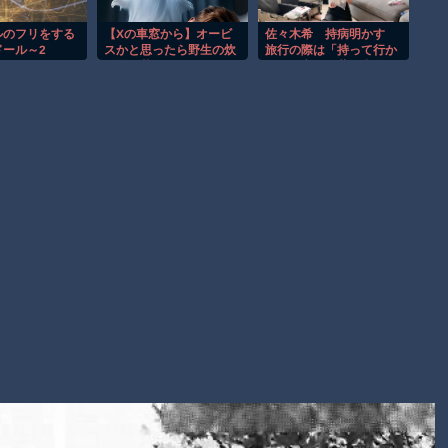
【動画】新型のさすまた、限界突破ｗｗｗｗｗｗ
ルのフリをする
【Xの車窓から】オービ
佐々木希 持病明かす
【謎】広島県が頑なに「はだしのゲンコラボ喫茶」をやらない
ール～2
スかと思ったら野生の炊
旅行の際は「持って行か
理由
飯器で草 ほか
ないと心配」薬を常備
Powered by livedoor 相互RSS