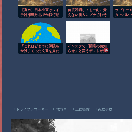
【高市】日本海軍はレイ
何度説明しても一向に覚
ラブドー
テ沖海戦敗北で作戦行動
えない新人にブチ切れそ
女～バレド
が不能になったはデマ。
う！今教えたばっかりの
海軍が戦闘能力を失った
事を4回連続で質問して
のは1943年末のろ号作戦
くるとかマジでどういう
敗北時点
頭の構造してんの？
「これほどまでに保険を
インスタで「閉店のお知
かけまくった文章を見た
らせ」と言うポストが流
ことがない」とハビタ営
れてくるたびに思う事が
業部長の台詞に一般人騒
コレ…
然、弁護士の添削が入っ
てそうですね……
ドライブレコーダー
救急車
正面衝突
死亡事故