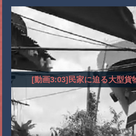
[動画3:03]民家に迫る大