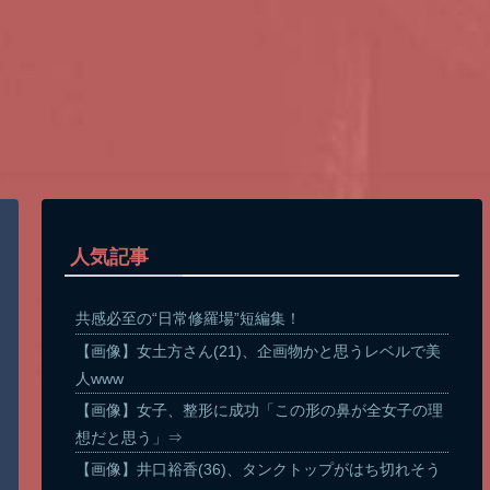
人気記事
共感必至の“日常修羅場”短編集！
【画像】女土方さん(21)、企画物かと思うレベルで美
人www
【画像】女子、整形に成功「この形の鼻が全女子の理
想だと思う」⇒
【画像】井口裕香(36)、タンクトップがはち切れそう