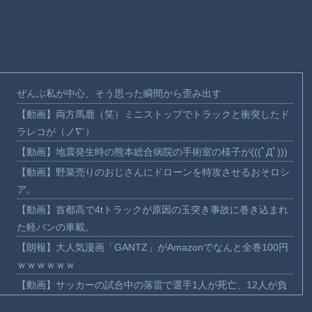
ぜんぶ私が中心、そう思った瞬間から歪み出す
【動画】両方馬鹿（笑）ミニストップでトラックと衝突したド
ラレコが（ノ∇`）
【動画】地震発生時の熊本総合病院の手術室の様子が(((ﾟДﾟ)))
【動画】野菜売りのおじさんにドローンを特攻させるおそロシ
ア。
【動画】首都高で4tトラックが原因の玉突き事故に巻き込まれ
た軽バンの車載。
【朗報】大人気漫画「GANTZ」がAmazonでなんと全巻100円
ｗｗｗｗｗｗ
【動画】サッカーの試合中の落雷で選手1人が死亡、12人が負
傷した事故。