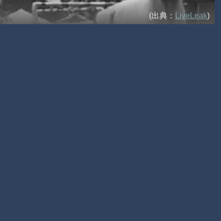
(出典：
LiveLeak
)
。