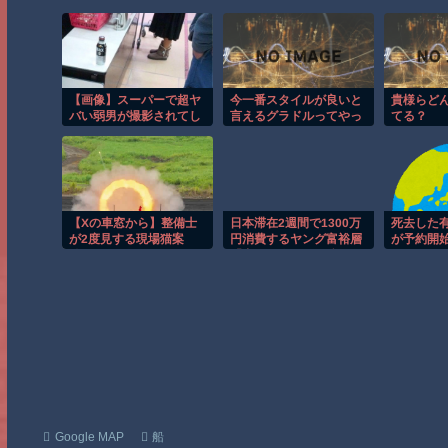
【画像】スーパーで超ヤ
今一番スタイルが良いと
貴様らど
バい弱男が撮影されてし
言えるグラドルってやっ
てる？
まうｗｗｗｗｗｗ
ぱりこの子だよな？
【Xの車窓から】整備士
日本滞在2週間で1300万
死去した
が2度見する現場猫案
円消費するヤング富裕層
が予約開
件 ほか
「中国で人民元を稼ぎ、
じられな
安い日本で使う。最高」
あった』
かにして
Google MAP
船