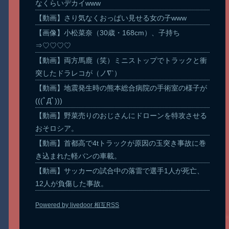
なくらいデカイwww
【動画】さり気なくおっぱい見せる女の子www
【画像】小松菜奈（30歳・168cm）、子持ち
⇒♡♡♡♡
【動画】両方馬鹿（笑）ミニストップでトラックと衝
突したドラレコが（ノ∇`）
【動画】地震発生時の熊本総合病院の手術室の様子が
(((ﾟДﾟ)))
【動画】野菜売りのおじさんにドローンを特攻させる
おそロシア。
【動画】首都高で4tトラックが原因の玉突き事故に巻
き込まれた軽バンの車載。
【動画】サッカーの試合中の落雷で選手1人が死亡、
12人が負傷した事故。
Powered by livedoor 相互RSS