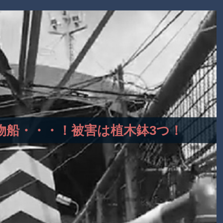
型貨物船・・・！被害は植木鉢3つ！