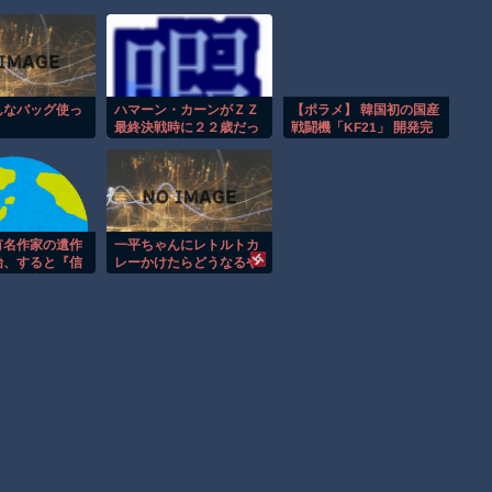
まだ墓石があるだけマシと見るべきか。今はもう合葬墓ばかり
【動画】新型のさすまた、限界突破ｗｗｗｗｗｗ
【謎】広島県が頑なに「はだしのゲンコラボ喫茶」をやらない
理由
んなバッグ使っ
ハマーン・カーンがＺＺ
【ポラメ】 韓国初の国産
最終決戦時に２２歳だっ
戦闘機「KF21」 開発完
ヒロインが死ぬアニメって四月は君の嘘くらいしかないような
たという驚愕。え？ じゃ
了＝9月に配備へ
あ、Ｚ時代の彼女って、
アレで下手したら１０代
Powered by livedoor 相互RSS
後半だったのか？
有名作家の遺作
一平ちゃんにレトルトカ
始、すると『信
レーかけたらどうなるや
い問い合わせが
ろ？
と書店員が明ら
……