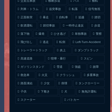
交差点事故
横断歩道
バス
横転
列車・トラム
追突事故
信号無視
転落
正面衝突
自転車
暴走
追越
踏切
一時停止違反
飲酒運転
踏切事故
歩道
ひき逃げ
単独事故
落下物
爆発
警察
Left-Turn-Accident
飛び出し
逃走
転倒
トレーラートラック
ダンプトラック
炎上
喧嘩・暴行
高速道路
スピン
ガソリンスタンド
雪道
強盗
故障
クラッシュ
多重事故
救急車
火災
タンクローリー
路面凍結
少女
倒壊
無免許運転
下敷き
子供
犬
スクーター
パトカー