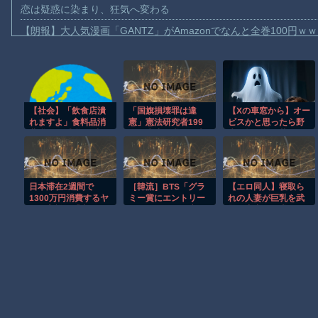
恋は疑惑に染まり、狂気へ変わる
【朗報】大人気漫画「GANTZ」がAmazonでなんと全巻100円ｗ
【動画】サッカーの試合中の落雷で選手1人が死亡、12人が負傷し
まだ墓石があるだけマシと見るべきか。今はもう合葬墓ばかり
【動画】名古屋栄で不良外人が警察官を突き飛ばす。逮捕しろや
【社会】「飲食店潰
「国旗損壊罪は違
【Xの車窓から】オー
【動画】新型のさすまた、限界突破ｗｗｗｗｗｗ
れますよ」食料品消
憲」憲法研究者199
ビスかと思ったら野
【話題】河内長野市で警官が包丁男に発砲したシーンのモザ無し
費税“1％減税”の中で
人、廃止を求めて声
生の炊飯器で草 ほ
上がる懸念 外食は
明
か
【動画】メキシコのインフルエンサー、ライブ配信中に襲撃され
10％で“9％”差に…
一方で対象の弁当店
【動画】仲間に花火を水平撃ちしようとして障害を負ったかもし
でも悲痛な声「値下
日本滞在2週間で
［韓流］BTS「グラ
【エロ同人】寝取ら
げできない…」
【謎】広島県が頑なに「はだしのゲンコラボ喫茶」をやらない理
1300万円消費するヤ
ミー賞にエントリー
れの人妻が巨乳を武
ング富裕層「中国で
しない」 アジア部門
器に中出しを求める
ヒロインが死ぬアニメって四月は君の嘘くらいしかないような
人民元を稼ぎ、安い
新設を批判か
背徳セックス体験ｗ
日本で使う。最高」
Powered by livedoor 相互RSS