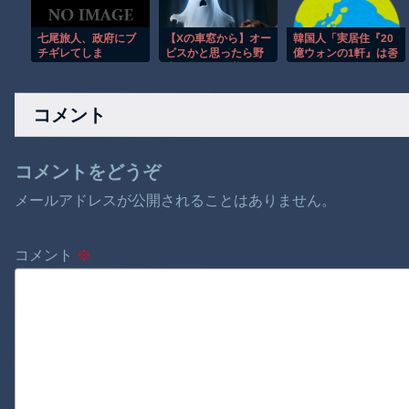
七尾旅人、政府にブ
【Xの車窓から】オー
韓国人「実居住『20
チギレてしま
ビスかと思ったら野
億ウォンの1軒』は종
う！！！！！！
生の炊飯器で草 ほ
부세を払わず…不動
か
産税制が『実居住中
心』に大改編』」
コメント
コメントをどうぞ
メールアドレスが公開されることはありません。
コメント
※