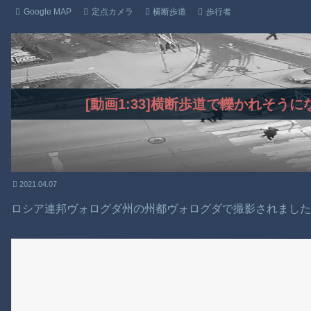
Google MAP
定点カメラ
横断歩道
歩行者
[動画1:33]横断歩道で轢かれそう
2021.04.07
ロシア連邦ヴォログダ州の州都ヴォログダで撮影されまし