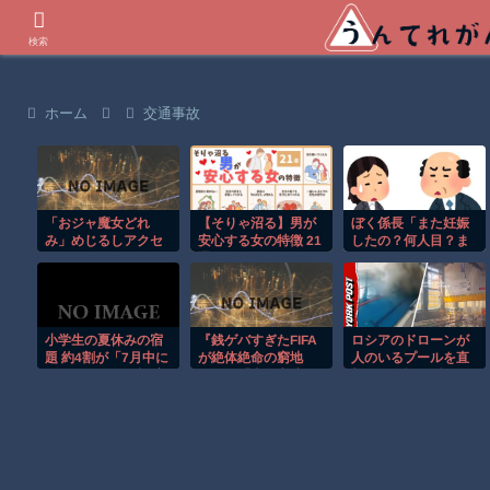
世界の衝撃動画などを紹介
検索
ホーム
交通事故
「おジャ魔女どれ
【そりゃ沼る】男が
ぼく係長「また妊娠
み」めじるしアクセ
安心する女の特徴 21
したの？何人目？ま
サリーがガシャポン
選
た休むの？」 ゆと
オンラインにて販売
り女「 」
へ！ポップンポロン
と魔法玉の2連チャー
ムなど全9種
小学生の夏休みの宿
『銭ゲバすぎたFIFA
ロシアのドローンが
題 約4割が「7月中に
が絶体絶命の窮地
人のいるプールを直
終わらせる」目標 実
に』と『東名高速で
撃する恐怖の瞬
際は… ベネッセの調
子供を膝にのせて運
間！！
査
転させてるアホ親が
撮影される』ほか
7/31 ネタ