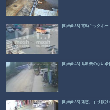
[動画0:38] 電動キッ
[動画0:43] 遮断機のな
[動画0:35] 迷惑。す