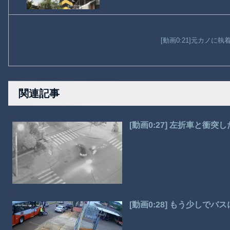
[動画0:21]元カノに
関連記事
[動画0:27] 左折車と衝
[動画0:28] もう少しで