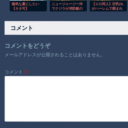
陽気な夏にしたい
ニュージャージー沖
【エロ同人】巨乳OL
【ネタ可】
でクジラが消防艇の
がハーレムで囲まれ
下に浮上し船が沈む
フェラとパイズリに
衝撃映像！！
溺れる昼下がりのｗ
コメント
コメントをどうぞ
メールアドレスが公開されることはありません。
コメント
※