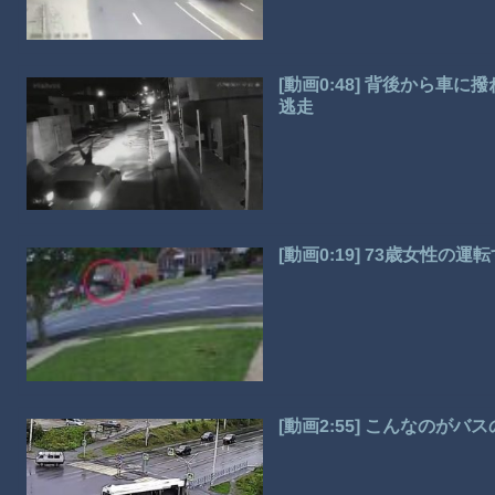
[動画0:48] 背後から
逃走
[動画0:19] 73歳女性
[動画2:55] こんなのが