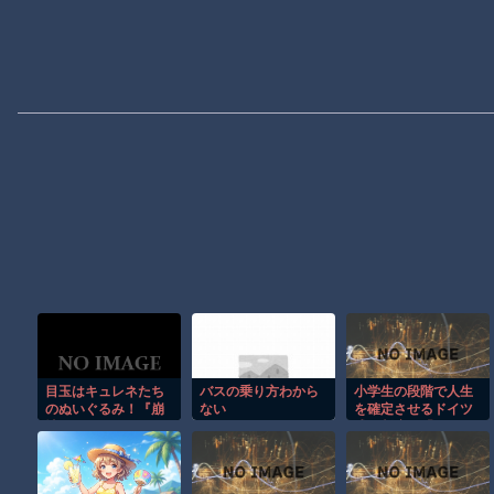
目玉はキュレネたち
バスの乗り方わから
小学生の段階で人生
のぬいぐるみ！『崩
ない
を確定させるドイツ
壊
式の制度、「バカを
振い落せるから合理
的だ」と自惚れてい
た結果……