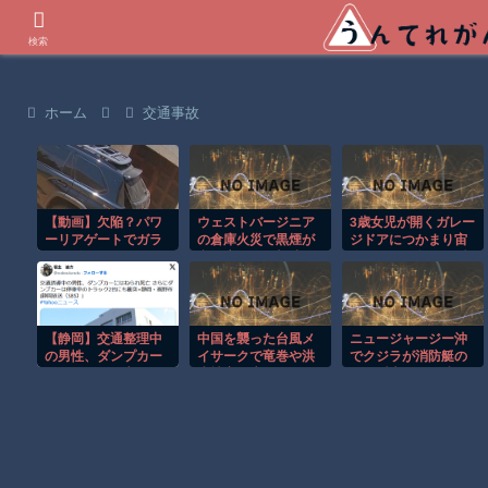
世界の衝撃動画などを紹介
検索
ホーム
交通事故
【動画】欠陥？パワ
ウェストバージニア
3歳女児が開くガレー
ーリアゲートでガラ
の倉庫火災で黒煙が
ジドアにつかまり宙
スが粉砕されてしま
空へ広がる衝撃映
づりになる危険な瞬
うトヨタ・セコイ
像！！
間！！
ア。
【静岡】交通整理中
中国を襲った台風メ
ニュージャージー沖
の男性、ダンプカー
イサークで竜巻や洪
でクジラが消防艇の
にはねられ死亡 さら
水被害が広がる！！
下に浮上し船が沈む
にダンプカーは停車
衝撃映像！！
中のトラック2台にも
衝突=