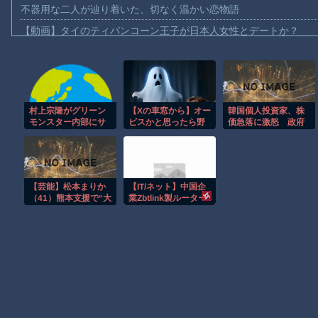
不器用な二人が辿り着いた、切なく温かい恋物語
【動画】タイのティパンコーン王子が日本人女性とデートか？
お前らがメイドイン韓国で認めてるもの 「キムチ」あと3つは？
AmazonのアツさMax！心も踊る「マンガ毎週末セール（50%還
【動画】これはお見事。中国重慶市で珍しい事故が撮影される。
村上宗隆がグリーン
【Xの車窓から】オー
韓国個人投資家、株
【画像】十二支合体！！ところでその前足、猫じゃね？
モンスター内部にサ
ビスかと思ったら野
価急落に激怒 政府
【動画】ロシア軍のドローンをネット発射装置で撃墜するウクラ
インを残す様子に
生の炊飯器で草 ほ
に怒り
MLBファン騒然！
か
【動画】逃げる判断はやっ！埼玉でスマホ運転のプリウスに当て
←「歴史に名を刻ん
だ」（海外の反応）
【動画】よく助けられたな。岐阜の川で外国人が溺れてしまう事
【芸能】松本まりか
【IT/ネット】中国企
渡邊渚さん「私がPTSDと診断された当時、世間はまだPTSDと
（41）熊本支援で“大
業Zbtlink製ルーター
きい口でピザ頬張
20機種にバックド
【朗報】Amazon、汗が飛び散る灼熱の「マンガ毎週末セール（5
る”動画に一部で困
ア、外部から完全制
惑…“
御のおそれ
Powered by livedoor 相互RSS