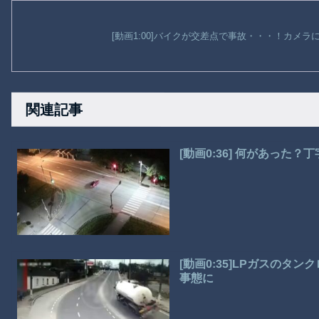
[動画1:00]バイクが交差点で事故・・・！カメ
関連記事
[動画0:36] 何があった
[動画0:35]LPガスの
事態に