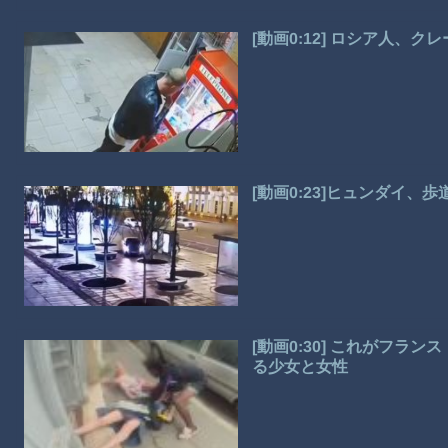
[動画0:12] ロシア人
[動画0:23]ヒュンダイ、
[動画0:30] これがフ
る少女と女性