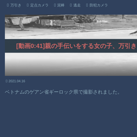
万引き
定点カメラ
泥棒
逃走
防犯カメラ
[動画0:41]親の手伝いをする女の子、万
2021.04.16
ベトナムのゲアン省ギーロック県で撮影されました。