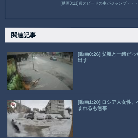
[動画0:11]猛スピードの車がジャンプ・
関連記事
[動画0:26] 父親と一緒
出す
[動画1:20] ロシア人
まれるも無事