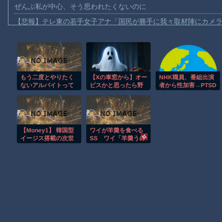
ぜんぶ私が中心、そう思われたくないのに
【悲報】テレ東の若手女子アナ「国民が勝手に我々取材陣にカメ
ｗｗｗｗ
【珍事】サッカーの試合が原因で交通事故が起きてしまう。
【動画】急病人？横須賀の国道16号でおかしな事故が撮影される
Amazon「マンガ毎週末セール（50%還元）」アツいスポーツマ
もう二度とやりたく
【Xの車窓から】オー
NHK職員、番組出演
ないアルバイトって
ビスかと思ったら野
者から性加害→PTSD
【群馬】デカいNinja乗りさん、後方確認しない軽四に当てられて
ある？
生の炊飯器で草 ほ
発症…訴えても放置
か
されていた模様
【動画】ビッグフットの正体が判明
【動画】DJI Neo2で釣りの自撮りをしようとした男の悲劇（ノ∇`
【Money1】 韓国型
ワイが羊羮を食べる
【動画】タイのティパンコーン王子が日本人女性とデートか？
イージス搭載の次世
SS ワイ「羊羮うめ
代駆逐艦「KDDX」1
ぇなぁ」
お前らがメイドイン韓国で認めてるもの 「キムチ」あと3つは？
番艦、2032年竣工と
公示
AmazonのアツさMax！心も踊る「マンガ毎週末セール（50%還
Powered by livedoor 相互RSS