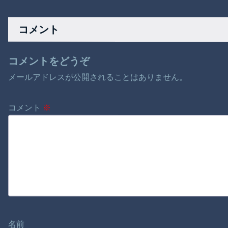
生の炊飯器で草 ほ
を見せつけてしまう
か言い出した吹奏楽
か
ｗｗｗｗ
部の顧問、だが泊ま
る場所やご飯は現地
コメント
のお寺とかホテルと
か……
コメントをどうぞ
メールアドレスが公開されることはありません。
コメント
※
名前