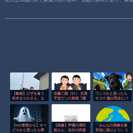
【動画】ピザを食う
佐藤二朗（57） 主演
ワンコかと思ったら
松本まりかさん、な
予定だった映画『踊
ネコ!? 脳が完全にバ
んかヤバい
る大捜査線』スピン
グるｗ
オフ作品の撮影中止
が正式に決定
【Xの車窓から】オー
【画像】声優の澤田
「みんなの演奏を被
ビスかと思ったら野
姫さん、自分の武器
災地に届けよう!」と