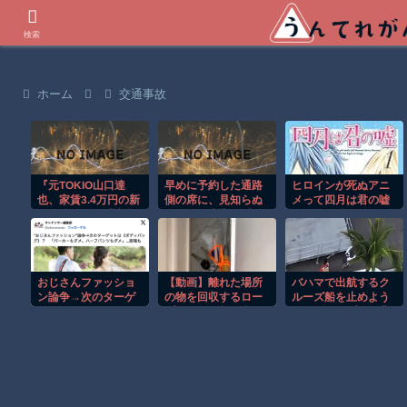
世界の衝撃動画などを紹介
検索
ホーム
交通事故
『元TOKIO山口達
早めに予約した通路
ヒロインが死ぬアニ
也、家賃3.4万円の新
側の席に、見知らぬ
メって四月は君の嘘
居を公開』と『大谷
母子が。車掌の呼び
くらいしかないよう
のCMギャラ、流出
かけにも「目を閉じ
な
ｗ』ほか 8/4 ネタ
て無視」して居座ら
れました。無理やり
奪われた席は、結
おじさんファッショ
【動画】離れた場所
バハマで出航するク
局“やったもん勝
ン論争→次のターゲ
の物を回収するロー
ルーズ船を止めよう
ち”になっ...
ットはボディバッグ?
プワークが超便利で
とするカップルの悲
パーカーもダメハー
覚えたい。
劇！！
フパンツもダメ悲鳴
も