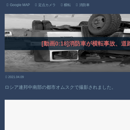
Google MAP
定点カメラ
横転
消防車
[動画0:18]消防車が横転事故、
2021.04.09
ロシア連邦中南部の都市オムスクで撮影されました。