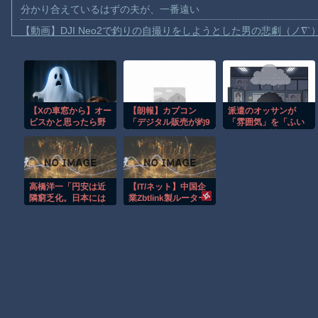
分かり合えているはずの夫が、一番遠い
【動画】DJI Neo2で釣りの自撮りをしようとした男の悲劇（ノ∇`
【動画】タイのティパンコーン王子が日本人女性とデートか？
お前らがメイドイン韓国で認めてるもの 「キムチ」あと3つは？
AmazonのアツさMax！心も踊る「マンガ毎週末セール（50%還
【Xの車窓から】オー
【朗報】カプコン
派遣のオッサンが
【動画】これはお見事。中国重慶市で珍しい事故が撮影される。
ビスかと思ったら野
「デジタル販売が約9
「雰囲気」を「ふい
【画像】十二支合体！！ところでその前足、猫じゃね？
生の炊飯器で草 ほ
割、ディスク市場縮
んき」って読んだか
か
小の大きな影響は想
ら蹴り飛ばしたわ...
【動画】ロシア軍のドローンをネット発射装置で撃墜するウクラ
定していない」
仕事舐めんな
【動画】逃げる判断はやっ！埼玉でスマホ運転のプリウスに当て
高橋洋一「円安は近
【IT/ネット】中国企
渡邊渚さん「私がPTSDと診断された当時、世間はまだPTSDと
隣窮乏化。日本には
業Zbtlink製ルーター
得でも米国には迷惑
20機種にバックド
【朗報】Amazon、汗が飛び散る灼熱の「マンガ毎週末セール（5
だった」
ア、外部から完全制
御のおそれ
Powered by livedoor 相互RSS