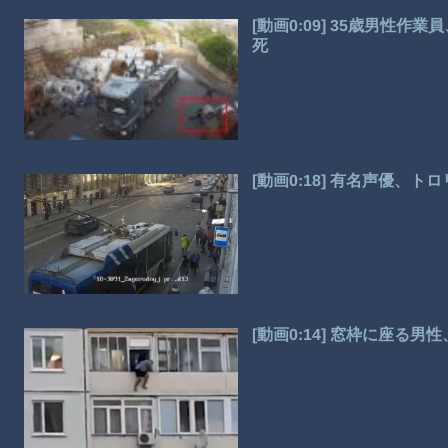
[動画0:09] 35歳男性
死
[動画0:18] 有名声優
[動画0:14] 窓枠に座る