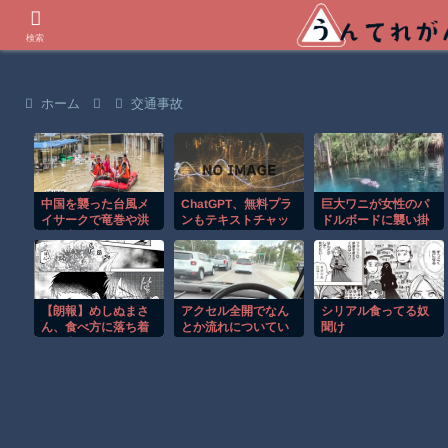
世界の衝撃動画などを紹介
検索
ホーム
交通事故
中国を襲った台風メ
ChatGPT、無料プラ
巨大ワニが女性のパ
イサークで竜巻や洪
ンもテキストチャッ
ドルボードに襲い掛
水被害が広がる！！
トが無制限に。GPT-
かる恐怖の瞬間！！
5.6 Solも改善
【朗報】めしぬまさ
アクセル全開でなん
シリアル食ってる奴
ん、食べ方に落ち着
とか流れについてい
聞け
きが出る
けるホンダ・アクテ
ィの動画が人気に。