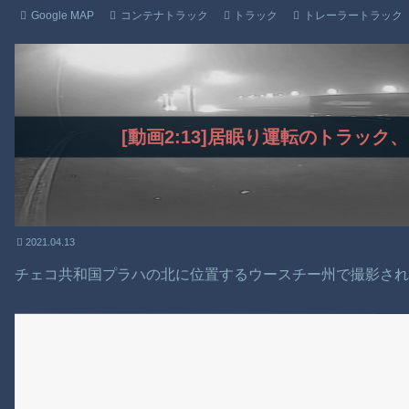
Google MAP
コンテナトラック
トラック
トレーラートラック
[動画2:13]居眠り運転のトラッ
2021.04.13
チェコ共和国プラハの北に位置するウースチー州で撮影さ