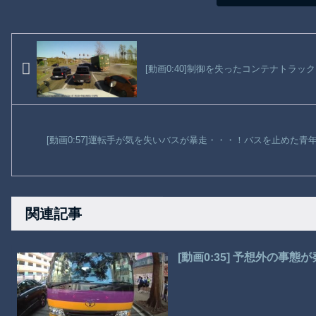
[動画0:40]制御を失ったコンテナトラ
[動画0:57]運転手が気を失いバスが暴走・・・！バスを止めた青
関連記事
[動画0:35] 予想外の事