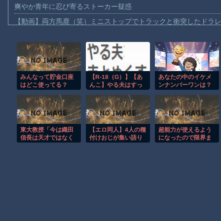
爽やか青年に忍び寄るストーカー疑惑
【動画】両方馬鹿（笑）ミニストップでトラックと衝突したドラレ
【動画】地震発生時の熊本総合病院の手術室の様子が(((ﾟДﾟ)))
【動画】野菜売りのおじさんにドローンを特攻させるおそロシア
【動画】首都高で4tトラックが原因の玉突き事故に巻き込まれた
みんなって貯金口座
【R-18（G）】【あ
あなたの中のイケメ
【朗報】大人気漫画「GANTZ」がAmazonでなんと全巻100円ｗ
はどこ使ってる？
んこ】やる夫はすっ
ンナンバーワンは？
【動画】サッカーの試合中の落雷で選手1人が死亡、12人が負傷し
げえブサイクでサマ
ナーなようです【活
まだ墓石があるだけマシと見るべきか。今はもう合葬墓ばかり
&#20448;傳】 第３
話
【動画】新型のさすまた、限界突破ｗｗｗｗｗｗ
東大教授「今は織田
【エロ同人】4人の種
超能力が使えるよう
【謎】広島県が頑なに「はだしのゲンコラボ喫茶」をやらない理
信長は天才ではなく
付けおじが集い語り
になったので限界ま
凡人だったという説
あう話 他1篇
で極める事にした件
ヒロインが死ぬアニメって四月は君の嘘くらいしかないような
が強いがそれは違う
と思う」
Powered by livedoor 相互RSS