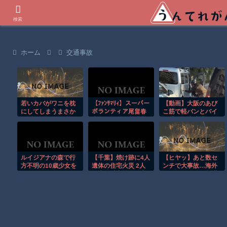
世界の衝撃動画などを紹介
検索
ホーム
交通事故
若いカバがワニを枕
【ﾌｧﾝｻﾏﾘｨ】スーパー
【動画】大阪のあび
にしてしまうまさか
ボランティア尾畠春
こ筋で軽バンとバイ
の瞬間！！
夫さん(86) が熊本入
ク乗りが大喧嘩ｗｗ
りへ「自分の飲む水
ｗｗ
は自分で持ってい
く」「対価・飲食は
一切頂かない」
ルイジアナの森で行
【千葉】焼け跡に4人
【ヒヤッ】あと数セ
方不明の10歳少女を
遺体の住宅火災 2人
ンチで大事故…海外
ドローンが発見！！
は半年以上前に死亡
サイクリストの無謀
か 八街市
すぎる走りがレベチ
ｗ