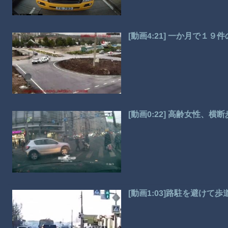
[動画4:21] 一か月で１
[動画0:22] 高齢女性、
[動画1:03]路駐を避け