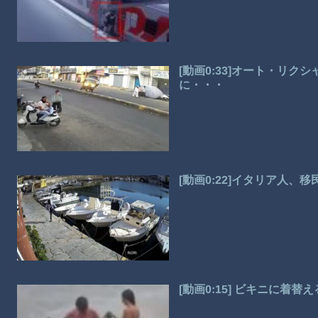
[動画0:33]オート・リ
に・・・
[動画0:22]イタリア人、
[動画0:15] ビキニに着