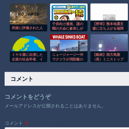
子供向け漫画、謎の
【野球】熊本地震支
死後に評価された人
闇の大会に参加しが
援に立ち上がる福岡
ち問題
ソフトバンクホーク
ス - 球団と選手会が
400万円を寄付
ミヤネ屋に出演した
ニュージャージー沖
【動画】両方馬鹿
左派の社会学者、イ
でクジラが消防艇の
（笑）ミニストップ
オン爆発事故の例の
下に浮上し船が沈む
でトラックと衝突し
テナントに理解を示
衝撃映像！！
たドラレコが（ノ
して……
∇`）
コメント
コメントをどうぞ
メールアドレスが公開されることはありません。
コメント
※