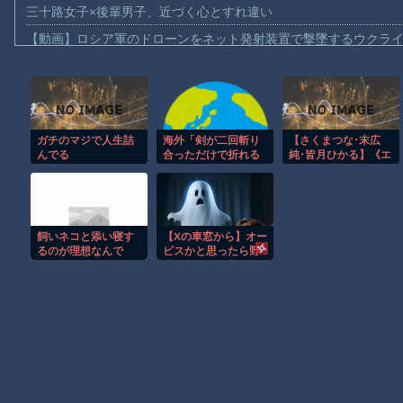
三十路女子×後輩男子、近づく心とすれ違い
【動画】ロシア軍のドローンをネット発射装置で撃墜するウクラ
【動画】逃げる判断はやっ！埼玉でスマホ運転のプリウスに当て
【動画】よく助けられたな。岐阜の川で外国人が溺れてしまう事
渡邊渚さん「私がPTSDと診断された当時、世間はまだPTSDと
ガチのマジで人生詰
海外「剣が二回斬り
【さくまつな･末広
【動画】自動ドアの仕組みを理解した富山のツバメが賢い。
んでる
合っただけで折れる
純･皆月ひかる】《エ
【朗報】Amazon、汗が飛び散る灼熱の「マンガ毎週末セール（5
のはどういうことな
ロ動画×我慢企画》限
んだ」満点なのに二
界のイキ我慢に挑戦
【動画】高速道路を走行中の車からリアガラスが飛んでくる事故(ﾟo
度と起動しない理
する女の子が超振動
由…
スクワットと追撃の
子供向け漫画、謎の闇の大会に参加しがち問題
刺激に耐え切れず罰
飼いネコと添い寝す
【Xの車窓から】オー
ゲームでナマ中出し
【朗報】大人気漫画「GANTZ」がAmazonでなんと全巻100円ｗ
るのが理想なんで
ビスかと思ったら野
す。 ネコが自分から
生の炊飯器で草 ほ
まだ墓石があるだけマシと見るべきか。今はもう合葬墓ばかり
布団にもぐり込んで
か
くる様できません
か？【再】
Powered by livedoor 相互RSS