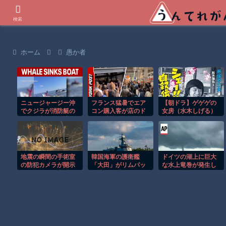
世界の衝撃動画などを紹介
検索
ホーム
愚か者
ニュージャージー沖
フランス猛暑でエア
【朝ドラ】ゲゲゲの
でクジラが消防艇の
コン購入客が店のド
女房（水木しげる）
下に浮上し船が沈む
アを破壊し殺到！！
以外で漫画関係でド
衝撃映像！！
ラマ作れるって言う
と誰だろうね
地震の瞬間の手術室
韓国海軍の護衛艦
ドイツの湖上に巨大
の防犯カメラが開示
「大田」がリムパッ
な水上竜巻が発生し
されてしまう 熊本県
ク演習で「海のトッ
周囲が騒然！！
八代
プガン」に選ばれ
る…「世宗大王」以
来16年ぶり栄