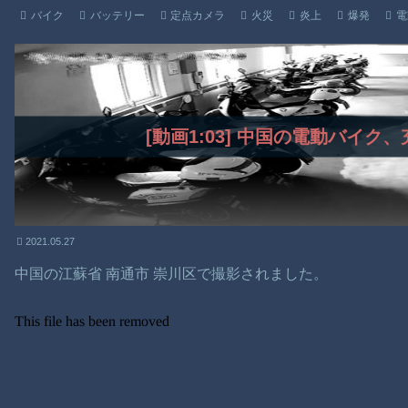
バイク
バッテリー
定点カメラ
火災
炎上
爆発
電
[動画1:03] 中国の電動バイク
2021.05.27
中国の江蘇省 南通市 崇川区で撮影されました。