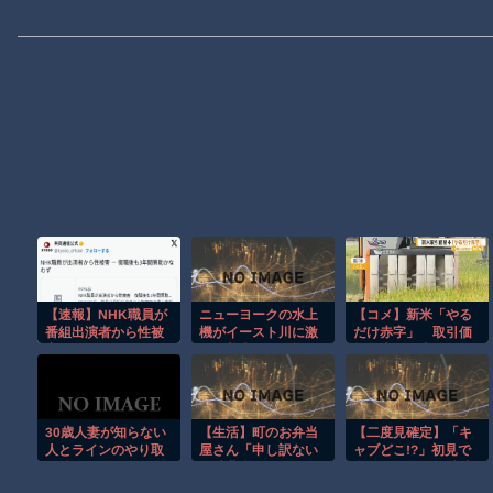
【速報】NHK職員が
ニューヨークの水上
【コメ】新米「やる
番組出演者から性被
機がイースト川に激
だけ赤字」 取引価
害
しく着水する恐怖の
格が去年の半分ほど
瞬間！！
まで下落の見通し
生産コストは上昇
30歳人妻が知らない
【生活】町のお弁当
【二度見確定】「キ
人とラインのやり取
屋さん「申し訳ない
ャブどこ!?」初見で
り続けた結果…
が消費税1%になった
全員が混乱する特殊
らその分商品代を値
トラックｗ【低す