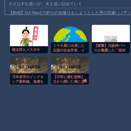
小さなすれ違いが、夫を追い詰めていく
【動画】DJI Neo2で釣りの自撮りをしようとした男の悲劇（ノ∇`
【動画】タイのティパンコーン王子が日本人女性とデートか？
お前らがメイドイン韓国で認めてるもの 「キムチ」あと3つは？
AmazonのアツさMax！心も踊る「マンガ毎週末セール（50%還
ミヤネ屋に出演した
【衝撃】元阪神バー
【動画】これはお見事。中国重慶市で珍しい事故が撮影される。
桃太郎とメスガキ
左派の社会学者、イ
スが暴露した「掛布
【画像】十二支合体！！ところでその前足、猫じゃね？
オン爆発事故の例の
さんの変化」にファ
テナントに理解を示
ン騒然…球団90周年
【動画】ロシア軍のドローンをネット発射装置で撃墜するウクラ
して……
イベントで何が起き
たのか？
【動画】逃げる判断はやっ！埼玉でスマホ運転のプリウスに当て
万年赤字のインドネ
【日常に潜む恐怖】
渡邊渚さん「私がPTSDと診断された当時、世間はまだPTSDと
シア新幹線。負債を
父から聞いた海にま
埋めるため政府が過
つわる怖い話
【朗報】Amazon、汗が飛び散る灼熱の「マンガ毎週末セール（5
半数の株式を引き受
ける
Powered by livedoor 相互RSS