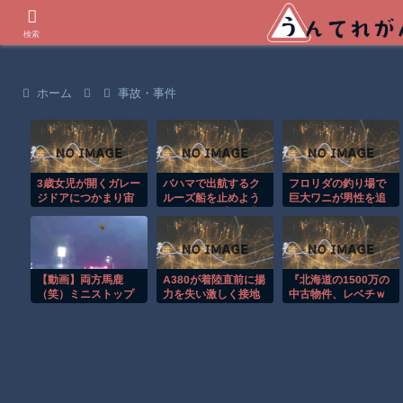
世界の衝撃動画などを紹介
検索
ホーム
事故・事件
3歳女児が開くガレー
バハマで出航するク
フロリダの釣り場で
ジドアにつかまり宙
ルーズ船を止めよう
巨大ワニが男性を追
づりになる危険な瞬
とするカップルの悲
いかける恐怖の瞬
間！！
劇！！
間！！
【動画】両方馬鹿
A380が着陸直前に揚
『北海道の1500万の
（笑）ミニストップ
力を失い激しく接地
中古物件、レベチｗ
でトラックと衝突し
する衝撃の瞬間！！
ｗｗｗ』と『ディズ
たドラレコが（ノ
ニーのおいなり巻
∇`）
（600円）、賛否両
論ｗ』ほか 8/7 ネタ