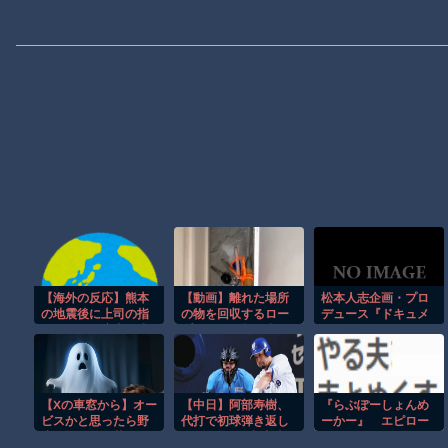
【海外の反応】熊本
【動画】離れた場所
松本人志企画・プロ
の地震後に上司の指
の物を回収するロー
デュース『ドキュメ
示でイオン店内に戻
プワークが超便利で
ンタル』、アメリカ
った従業員２人が爆
覚えたい。
で初の制作が決定 海
発で死亡したらしい
外タイトル『LOL』
→ 「ステレオタイ
として世界25ヶ国・
プ通りの日本企業だ
地域で展開
【Xの車窓から】オー
【中日】阿部寿樹、
『らぶぽーしょんめ
な」「大半の人は無
ビスかと思ったら野
代打で初球弾き返し
ーかー』 エピロー
事に避難できたのが
生の炊飯器で草 ほ
てダメ押し2点適時
グ
救い」