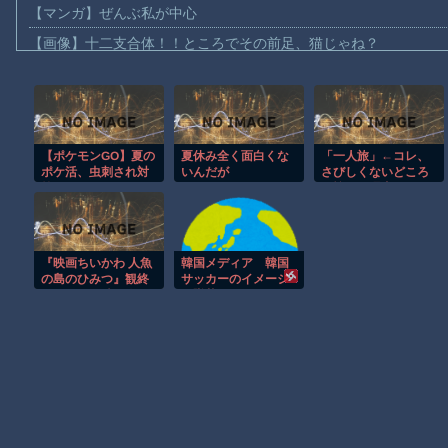
【マンガ】ぜんぶ私が中心
【画像】十二支合体！！ところでその前足、猫じゃね？
【動画】ロシア軍のドローンをネット発射装置で撃墜するウクラ
【動画】逃げる判断はやっ！埼玉でスマホ運転のプリウスに当て
【動画】よく助けられたな。岐阜の川で外国人が溺れてしまう事
【ポケモンGO】夏の
夏休み全く面白くな
「一人旅」←コレ、
渡邊渚さん「私がPTSDと診断された当時、世間はまだPTSDと
ポケ活、虫刺され対
いんだが
さびしくないどころ
【動画】自動ドアの仕組みを理解した富山のツバメが賢い。
策っている？
か忙しい理由がコチ
ラ・・・・・
【朗報】Amazon、汗が飛び散る灼熱の「マンガ毎週末セール（5
【動画】高速道路を走行中の車からリアガラスが飛んでくる事故(ﾟo
『映画ちいかわ 人魚
韓国メディア 韓国
子供向け漫画、謎の闇の大会に参加しがち問題
の島のひみつ』観終
サッカーのイメージ
わったあと隣の人が
が墜落 [8/07]
【朗報】大人気漫画「GANTZ」がAmazonでなんと全巻100円ｗ
「よく分からなかっ
た」と言ってたのが
印象的だった
Powered by livedoor 相互RSS