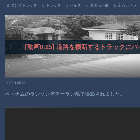
ダンプトラック
トラック
バイク
交差点事故
定点カメラ
[動画0:25] 道路を横断するトラック
2021.05.22
ベトナムのランソン省チーラン県で撮影されました。