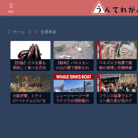
世界の衝撃動画などを紹介
検索
ホーム
交通事故
【討論】ナスを最も
【動画】パキスタン
ベネズエラ地震で建
美味しく食べる方法
の山の麓で撮影され
物が崩壊し空撮映像
た鉄砲水が地獄すぎ
に被害の大きさが映
る。
る。
大阪府警、ミナミ
ニュージャージー沖
フランス猛暑でエア
の“ベトナムビル”を
でクジラが消防艇の
コン購入客が店のド
家宅捜索した結
下に浮上し船が沈む
アを破壊し殺到！！
果・・・・・・
衝撃映像！！