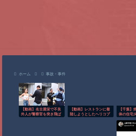
ホーム
事故・事件
【動画】名古屋栄で不良
【動画】レストランに着
【千葉】
外人が警察官を突き飛ば
陸しようとしたヘリコプ
体の住宅火
す。逮捕しろやｗｗｗ
ターが横倒しになってし
以上前に死
まう事故。