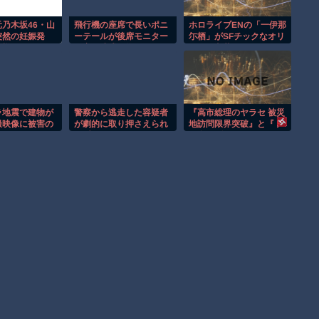
乃木坂46・山
飛行機の座席で長いポニ
ホロライブENの「一伊那
突然の妊娠発
ーテールが後席モニター
尓栖」がSFチックなオリ
ン様との因縁で
を塞ぐ迷惑行為！！
ジナル衣装をまとったフ
ィギュアとなってデザイ
ンココから登場
ラ地震で建物が
警察から逃走した容疑者
『高市総理のヤラセ 被災
撮映像に被害の
が劇的に取り押さえられ
地訪問限界突破』と『ド
映る。
る瞬間！！
カ食いダイスキ！ もちづ
きさん､アニメ化決
定！』ほか 8/5 ネタ