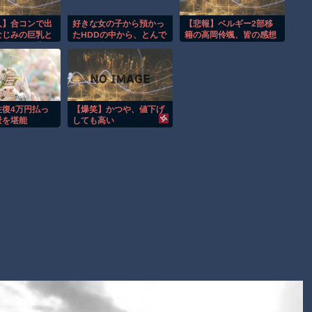
理由
ヒロインが死ぬアニメって四月は君の嘘くらいしかないような
人】合コンで出
好きな女の子から預かっ
【悲報】ベルギー2部移
なじみの巨乳と
たHDDの中から、とんで
籍の高岡伶颯、皆の感想
オレたちひょうきん族の懺悔室なんてナウなヤングは知らんだ
中出し、後背位
もないモノを発見してし
がこちら
春の夜ｗ
まった
ろ
Powered by livedoor 相互RSS
往復4万円払っ
【爆笑】かつや、値下げ
景を堪能
しても高い