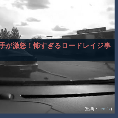
グ選手が激怒！怖すぎるロードレイジ事
(出典：
Itemfix
)