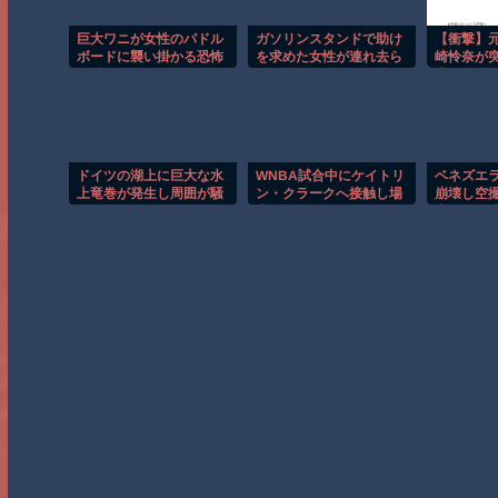
巨大ワニが女性のパドル
ガソリンスタンドで助け
【衝撃】元
ボードに襲い掛かる恐怖
を求めた女性が連れ去ら
崎怜奈が
の瞬間！！
れる瞬間！！
表 アレ
も話題
ドイツの湖上に巨大な水
WNBA試合中にケイトリ
ベネズエ
上竜巻が発生し周囲が騒
ン・クラークへ接触し場
崩壊し空
然！！
内が騒然！！
大きさが