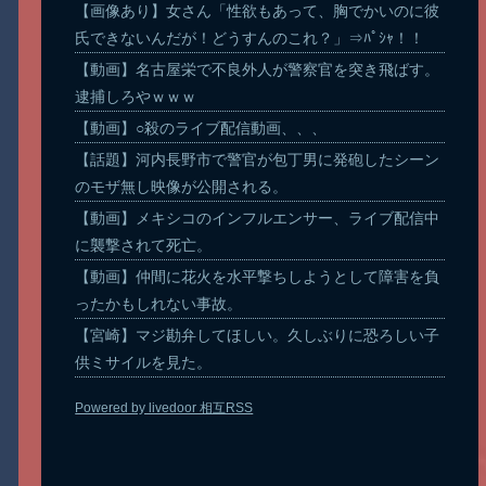
【画像あり】女さん「性欲もあって、胸でかいのに彼
氏できないんだが！どうすんのこれ？」⇒ﾊﾟｼｬ！！
【動画】名古屋栄で不良外人が警察官を突き飛ばす。
逮捕しろやｗｗｗ
【動画】○殺のライブ配信動画、、、
【話題】河内長野市で警官が包丁男に発砲したシーン
のモザ無し映像が公開される。
【動画】メキシコのインフルエンサー、ライブ配信中
に襲撃されて死亡。
【動画】仲間に花火を水平撃ちしようとして障害を負
ったかもしれない事故。
【宮崎】マジ勘弁してほしい。久しぶりに恐ろしい子
供ミサイルを見た。
Powered by livedoor 相互RSS