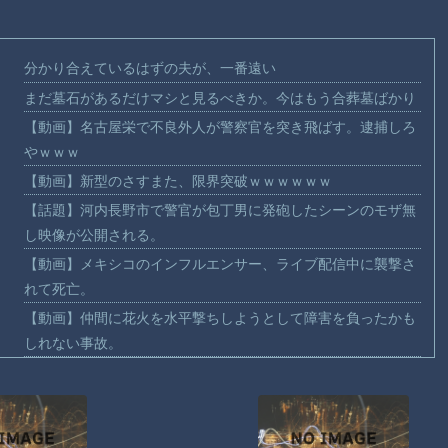
分かり合えているはずの夫が、一番遠い
まだ墓石があるだけマシと見るべきか。今はもう合葬墓ばかり
【動画】名古屋栄で不良外人が警察官を突き飛ばす。逮捕しろ
やｗｗｗ
【動画】新型のさすまた、限界突破ｗｗｗｗｗｗ
【話題】河内長野市で警官が包丁男に発砲したシーンのモザ無
し映像が公開される。
【動画】メキシコのインフルエンサー、ライブ配信中に襲撃さ
れて死亡。
【動画】仲間に花火を水平撃ちしようとして障害を負ったかも
しれない事故。
【宮崎】マジ勘弁してほしい。久しぶりに恐ろしい子供ミサイ
ルを見た。
【謎】広島県が頑なに「はだしのゲンコラボ喫茶」をやらない