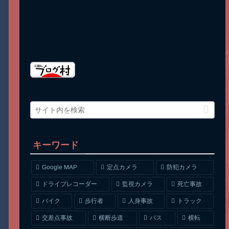
キーワード
Google MAP
定点カメラ
防犯カメラ
ドライブレコーダー
監視カメラ
死亡事故
人身事故
トラック
バイク
歩行者
交差点事故
横断歩道
バス
横転