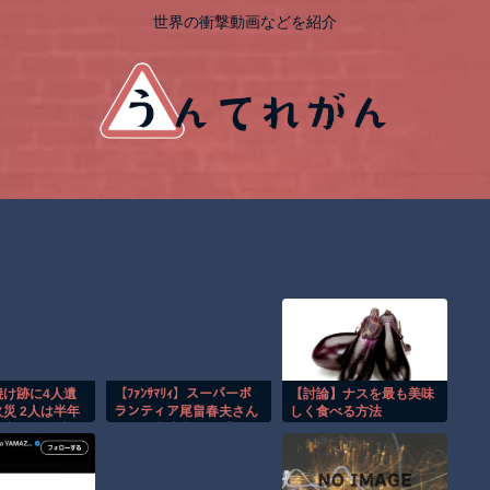
世界の衝撃動画などを紹介
焼け跡に4人遺
【ﾌｧﾝｻﾏﾘｨ】スーパーボ
【討論】ナスを最も美味
災 2人は半年
ランティア尾畠春夫さん
しく食べる方法
亡か 八街市
(86) が熊本入りへ「自分
の飲む水は自分で持って
いく」「対価・飲食は一
切頂かない」