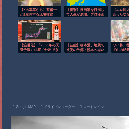
【Xの車窓から】整備士
【衝撃】漫画家を目指し
【エロ同
が2度見する現場猫案
て人生が崩壊。プロ漫画
会った幼
件 ほか
家が教える「失敗の正
フェラと
体」とは?
で描く青
【温暖化】「2050年の天
【芸能】橋本愛、地震で
ワイ将、
気予報」43度で外出でき
被災の故郷・熊本へ思い
て山の絶
ず 前作は既に現実化
「皆さんの命が守られま
wwwww
すように」
Google MAP
ドライブレコーダー
ロードレイジ