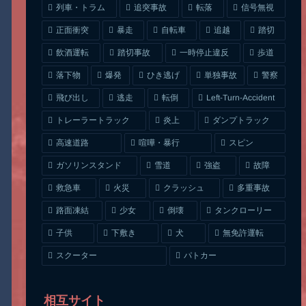
列車・トラム
追突事故
信号無視
転落
正面衝突
自転車
暴走
追越
踏切
一時停止違反
飲酒運転
踏切事故
歩道
ひき逃げ
単独事故
落下物
爆発
警察
Left-Turn-Accident
飛び出し
逃走
転倒
トレーラートラック
ダンプトラック
炎上
喧嘩・暴行
高速道路
スピン
ガソリンスタンド
雪道
強盗
故障
クラッシュ
多重事故
救急車
火災
タンクローリー
路面凍結
少女
倒壊
無免許運転
下敷き
子供
犬
スクーター
パトカー
相互サイト