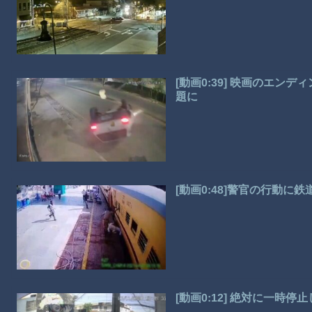
[動画0:39] 映画のエ
題に
[動画0:48]警官の行動に
[動画0:12] 絶対に一時