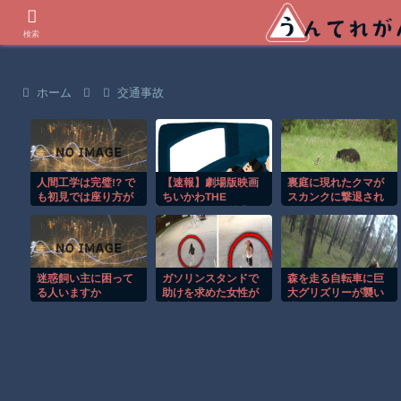
世界の衝撃動画などを紹介
検索
ホーム
交通事故
人間工学は完璧!? で
【速報】劇場版映画
裏庭に現れたクマが
も初見では座り方が
ちいかわTHE
スカンクに撃退され
分からなそうな椅子
MOVIE、次の特典が
るまさかの瞬間！！
がこちらｗ
あまりにもやばすぎ
ると話題に
迷惑飼い主に困って
ガソリンスタンドで
森を走る自転車に巨
る人いますか
助けを求めた女性が
大グリズリーが襲い
連れ去られる瞬
掛かる恐怖のGoPro
間！！
映像！！