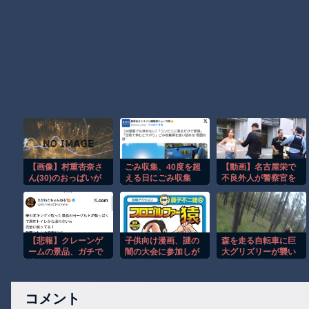
【画像】村重杏奈さ
ごみ収集、40度を超
【動画】名古屋栄で
ん(30)のおっぱいが
える日にごみ収集
不良外人が警察官を
コチラ
職員はサボっている
突き飛ばす。逮捕し
wwwwwwwwwwww
と思われたくなくて
ろやｗｗｗ
休めない現実
【悲報】クレーンゲ
子供向け漫画、謎の
森を走る自転車に巨
ームの景品、ガチで
闇の大会に参加しが
大グリズリーが襲い
腐ってしまうｗｗｗ
ち問題
掛かる恐怖のGoPro
ｗ
映像！！
コメント