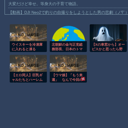
大変だけど幸せ。等身大の子育て物語。
【動画】DJI Neo2で釣りの自撮りをしようとした男の悲劇（ノ∇`
【動画】タイのティパンコーン王子が日本人女性とデートか？
お前らがメイドイン韓国で認めてるもの 「キムチ」あと3つは？
AmazonのアツさMax！心も踊る「マンガ毎週末セール（50%還
ウイスキーを冷凍庫
北朝鮮の金与正党総
【Xの車窓から】オー
【動画】これはお見事。中国重慶市で珍しい事故が撮影される。
に入れると凍る
務部長、日本のトマ
ビスかと思ったら野
【画像】十二支合体！！ところでその前足、猫じゃね？
ホーク発射試験を批
生の炊飯器で草 ほ
判…「軍事的選択
か
【動画】ロシア軍のドローンをネット発射装置で撃墜するウクラ
肢」警告！
【動画】逃げる判断はやっ！埼玉でスマホ運転のプリウスに当て
【エロ同人】巨乳ギ
【ウマ娘】「もう来
渡邊渚さん「私がPTSDと診断された当時、世間はまだPTSDと
ャルたちとハーレム
週」 なんで今回の
中出しを狙う僕の学
LOHこんな早いの
【朗報】Amazon、汗が飛び散る灼熱の「マンガ毎週末セール（5
園日常／強気な黒髪
金髪の誘惑に囲まれ
て！
Powered by livedoor 相互RSS