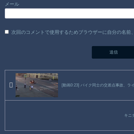
メール
次回のコメントで使用するためブラウザーに自分の名前
[動画0:23] バイク同士の交差点事故、
キニナ