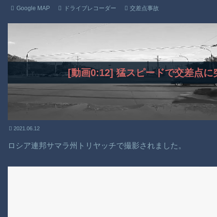
Google MAP
ドライブレコーダー
交差点事故
[動画0:12] 猛スピードで交差
2021.06.12
ロシア連邦サマラ州トリヤッチで撮影されました。