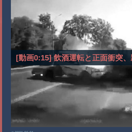
[動画0:15] 飲酒運転と正面