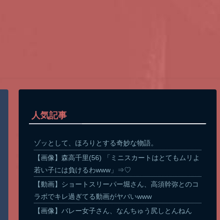
人気記事
ゾッとして、ほろりとする奇妙な物語。
【画像】森高千里(56) 「ミニスカートはとてもムリよ
若い子には負けるわwww」⇒♡
【動画】ショートスリーパー堀さん、高須幹弥とのコ
ラボでキレ過ぎてる動画がヤバいwww
【画像】バレー女子さん、なんちゅう尻しとんねん