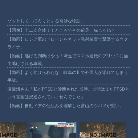
ゾッとして、ほろりとする奇妙な物語。
【画像】十二支合体！！ところでその前足、猫じゃね？
【動画】ロシア軍のドローンをネット発射装置で撃墜するウク
ライナ。
【動画】逃げる判断はやっ！埼玉でスマホ運転のプリウスに当
て逃げされる車載。
【動画】よく助けられたな。岐阜の川で外国人が溺れてしまう
事故。
渡邊渚さん「私がPTSDと診断された当時、世間はまだPTSDと
いう言葉は浸透されていませんでした」
【動画】自動ドアの仕組みを理解した富山のツバメが賢い。
【朗報】Amazon、汗が飛び散る灼熱の「マンガ毎週末セール
（50%還元）」を開催！
【動画】高速道路を走行中の車からリアガラスが飛んでくる事