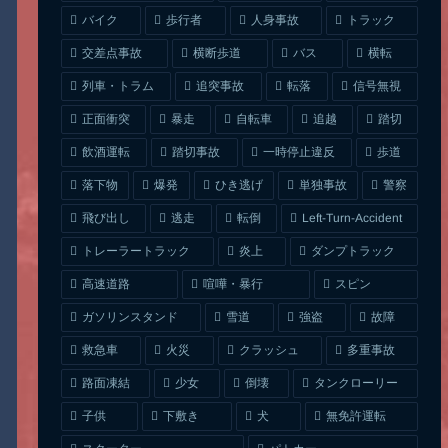
人身事故
トラック
バイク
歩行者
交差点事故
横断歩道
バス
横転
列車・トラム
追突事故
信号無視
転落
正面衝突
自転車
暴走
追越
踏切
一時停止違反
飲酒運転
踏切事故
歩道
ひき逃げ
単独事故
落下物
爆発
警察
Left-Turn-Accident
飛び出し
逃走
転倒
トレーラートラック
ダンプトラック
炎上
喧嘩・暴行
高速道路
スピン
ガソリンスタンド
雪道
強盗
故障
クラッシュ
多重事故
救急車
火災
タンクローリー
路面凍結
少女
倒壊
無免許運転
下敷き
子供
犬