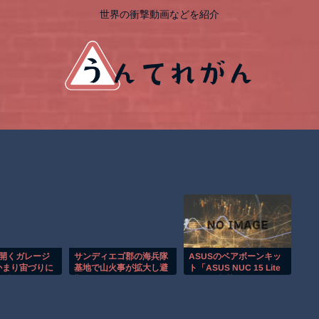
世界の衝撃動画などを紹介
が開くガレージ
サンディエゴ郡の海兵隊
ASUSのベアボーンキッ
かまり宙づりに
基地で山火事が拡大し避
ト「ASUS NUC 15 Lite
な瞬間！！
難命令！！
Kit」が入荷、CPU別に3
モデル