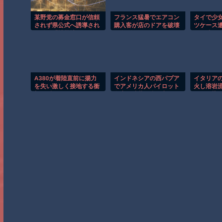
某野党の募金窓口が信頼
フランス猛暑でエアコン
タイで少
されず県公式へ誘導され
購入客が店のドアを破壊
ツケース
る件、「被災地のことを
し殺到！！
男が映る
考えてのこととは思えな
い」と某野党
A380が着陸直前に揚力
インドネシアの西パプア
イタリア
を失い激しく接地する衝
でアメリカ人パイロット
火し溶岩
撃の瞬間！！
殺害を武装組織が主張。
ンジに染