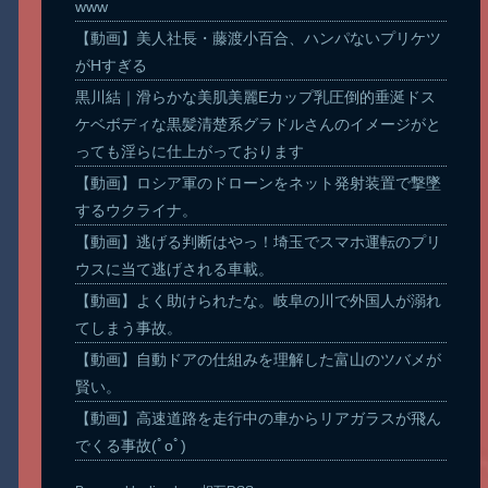
www
【動画】美人社長・藤渡小百合、ハンパないプリケツ
がHすぎる
黒川結｜滑らかな美肌美麗Eカップ乳圧倒的垂涎ドス
ケベボディな黒髪清楚系グラドルさんのイメージがと
っても淫らに仕上がっております
【動画】ロシア軍のドローンをネット発射装置で撃墜
するウクライナ。
【動画】逃げる判断はやっ！埼玉でスマホ運転のプリ
ウスに当て逃げされる車載。
【動画】よく助けられたな。岐阜の川で外国人が溺れ
てしまう事故。
【動画】自動ドアの仕組みを理解した富山のツバメが
賢い。
【動画】高速道路を走行中の車からリアガラスが飛ん
でくる事故(ﾟoﾟ)