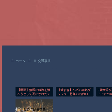
ホーム
交通事故
【動画】無理に線路を渡
【速すぎ】ヘビの本気ダ
3歳女児
ろうとして死にかけたチ
ッシュ…想像の3倍速く
ドアにつ
ャリンコ乗り。
て震えたｗ
なる危険