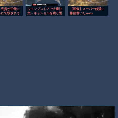
故(ﾟoﾟ)
子供向け漫画、謎の闇の大会に参加しがち問題
、兄貴が伯母に
ジャンプストアで大量注
【画像】スーパー銭湯に
られて殺されそ
文→キャンセルを繰り返
嫌儲君いたwww
【朗報】大人気漫画「GANTZ」がAmazonでなんと全巻100円
た。理由はじい
した女を逮捕 「注文で
の裏山を貰えな
欲求が満たされた」総額
ｗｗｗｗｗｗ
ら
43億円
Powered by livedoor 相互RSS