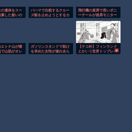
女の遺体をスー
バハマで出航するクルー
飛行機の座席で長いポニ
遺棄した疑いの
ズ船を止めようとするカ
ーテールが後席モニター
監視映像。
ップルの悲劇！！
を塞ぐ迷惑行為！！
のエトナ山が噴
ガソリンスタンドで助け
【テコ朴】フィンランド
流で山肌がオレ
を求めた女性が連れ去ら
とかいう世界トップレベ
まる！！
れる瞬間！！
ルの人権先進国