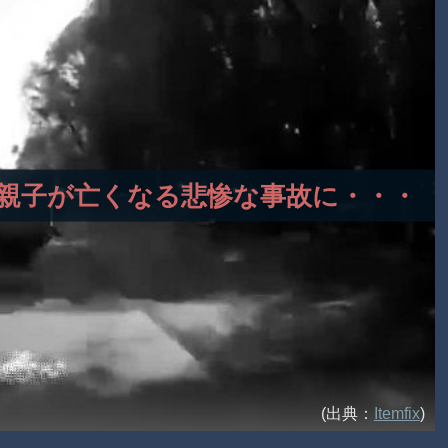
衝突、親子が亡くなる悲惨な事故に・・・
(出典：
Itemfix
)