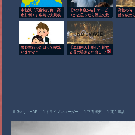
中核派「天皇制打倒！高
【Xの車窓から】オービ
高校の時
市打倒！」広島で大規模
スかと思ったら野生の炊
首を絞め
集会
飯器で草 ほか
うになっ
ちゃん家
かったか
美容室行った日って髪洗
【エロ同人】熟した熟女
いますか？
と母の喘ぎと中出し フェ
ラで溢れる巨乳ラブラブ
孕ませミニアベニューｗ
Google MAP
ドライブレコーダー
正面衝突
死亡事故