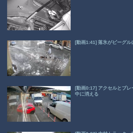
[動画1:41] 落氷がビ
[動画0:17] アクセル
中に消える