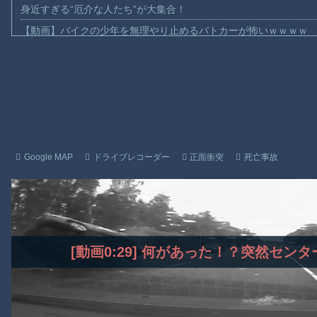
身近すぎる“厄介な人たち”が大集合！
【動画】バイクの少年を無理やり止めるパトカーが怖いｗｗｗｗ
【動画】世界一過酷なオフロードレースのコース設計が絶対にお
【悲報】テレ東の若手女子アナ「国民が勝手に我々取材陣にカメ
ｗｗｗｗ
【珍事】サッカーの試合が原因で交通事故が起きてしまう。
【動画】急病人？横須賀の国道16号でおかしな事故が撮影される
Amazon「マンガ毎週末セール（50%還元）」アツいスポーツマ
Google MAP
ドライブレコーダー
正面衝突
死亡事故
【群馬】デカいNinja乗りさん、後方確認しない軽四に当てられて
【動画】ビッグフットの正体が判明
お前らがメイドイン韓国で認めてるもの 「キムチ」あと3つは？
AmazonのアツさMax！心も踊る「マンガ毎週末セール（50%還
[動画0:29] 何があった！？突然セ
Powered by livedoor 相互RSS