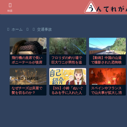
世界の衝撃動画などを紹介
検索
ホーム
交通事故
飛行機の座席で長い
フロリダの釣り場で
【動画】中国の山道
ポニーテールが後席
巨大ワニが男性を追
で撮影された恐怖映
モニターを塞ぐ迷惑
いかける恐怖の瞬
像が(((ﾟДﾟ)))
行為！！
間！！
なぜチーズは床屋で
【SS】小鈴「ぬいぐ
スペインやフランス
髪を切るのか？
るみを手に入れた人
で山火事が拡大し消
への注意喚起」
防士が消火活動！！