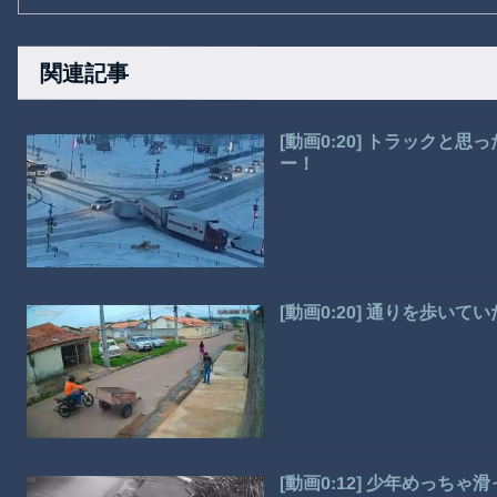
関連記事
[動画0:20] トラック
ー！
[動画0:20] 通りを歩い
[動画0:12] 少年めっち