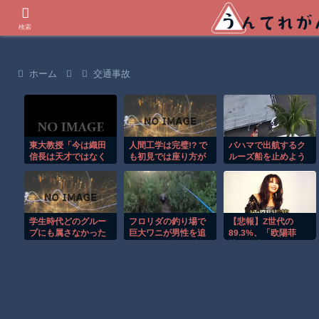
世界の衝撃動画などを紹介
検索
ホーム
交通事故
東大教授「今は織田
人間工学は完璧!? で
バハマで出航するク
信長は天才ではなく
も初見では座り方が
ルーズ船を止めよう
凡人だったという説
分からなそうな椅子
とするカップルの悲
が強いがそれは違う
がこちらｗ
劇！！
と思う」
学生時代どのグルー
フロリダの釣り場で
【悲報】Z世代の
プにも属さなかった
巨大ワニが男性を追
89.3%、「欧陽菲
人
いかける恐怖の瞬
菲」が読めない…
間！！