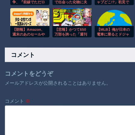
争、『前線でただロ
で出会った化物に夫
ャブどこ!?」初見で
シア兵が無人ドロー
婦の誓いを立てるま
全員が混乱する特殊
ンに殺戮されてるだ
で快楽地獄を与えら
トラックｗ【低す
け』という謎の状態
れる話
ぎ】
に
【朗報】Amazon、
【悲報】かつて650
【MLB】俺が日本の
週末のあのセールや
万部を誇った「週刊
電車に乗るとドジャ
このセールを開催中
少年ジャンプ」、つ
ースが大型補強する
でセールまみれにな
いに発行部数が100
んだが → 「そのまま
ってしまう
万部を割る・・・
電車に乗り続けろ」
コメント
「日本に引っ越させ
るためのクラファン
を立ち上げようぜ」
コメントをどうぞ
メールアドレスが公開されることはありません。
コメント
※