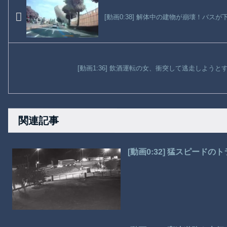
[動画0:38] 解体中の建物が崩壊！バス
[動画1:36] 飲酒運転の女、衝突して逃走しよう
関連記事
[動画0:32] 猛スピード