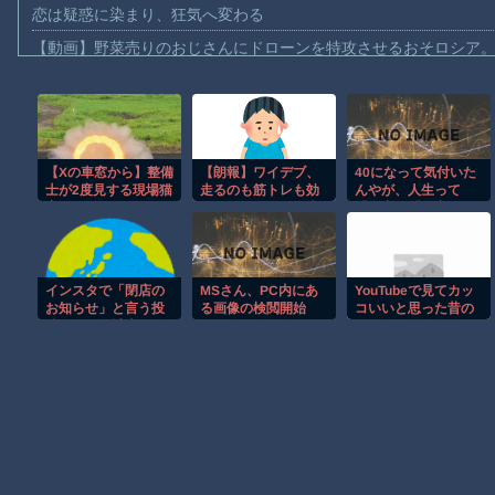
恋は疑惑に染まり、狂気へ変わる
【動画】野菜売りのおじさんにドローンを特攻させるおそロシア
【動画】首都高で4tトラックが原因の玉突き事故に巻き込まれた
【朗報】大人気漫画「GANTZ」がAmazonでなんと全巻100円ｗ
【動画】サッカーの試合中の落雷で選手1人が死亡、12人が負傷し
【Xの車窓から】整備
【朗報】ワイデブ、
40になって気付いた
まだ墓石があるだけマシと見るべきか。今はもう合葬墓ばかり
士が2度見する現場猫
走るのも筋トレも効
んやが、人生って
【動画】名古屋栄で不良外人が警察官を突き飛ばす。逮捕しろや
案件 ほか
果なく、ついに食事
「自宅」「自家用
制限に挑戦中
車」「配偶者」「子
【動画】新型のさすまた、限界突破ｗｗｗｗｗｗ
供」を揃えるゲーム
なん？
【話題】河内長野市で警官が包丁男に発砲したシーンのモザ無し
インスタで「閉店の
MSさん、PC内にあ
YouTubeで見てカッ
【謎】広島県が頑なに「はだしのゲンコラボ喫茶」をやらない理
お知らせ」と言う投
る画像の検閲開始
コいいと思った昔の
稿を見た会計士、そ
ミュージシャン
ヒロインが死ぬアニメって四月は君の嘘くらいしかないような
の垢の投稿を遡って
確かめてみた結
果……
Powered by livedoor 相互RSS