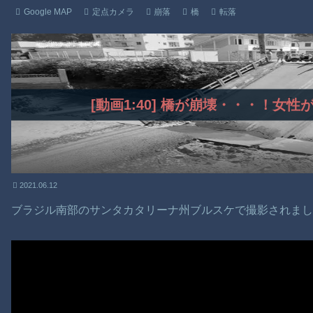
Google MAP
定点カメラ
崩落
橋
転落
[動画1:40] 橋が崩壊・・・！女
2021.06.12
ブラジル南部のサンタカタリーナ州ブルスケで撮影されま