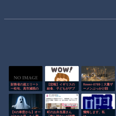
財務省の超エリート
【悲報】イギリスの
flower-0789｜大量ザ
一松旬、高市減税の
給食、子どもがデブ
ーメンぶっかけ顔
反対勢力として左遷
すぎて揚げ物が消え
射！47｜Flower｜ ぶ
てしまうｗｗｗｗｗ
っかけ
【Xの車窓から】オー
町のお弁当屋さん
懺悔します、私