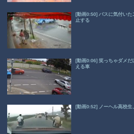
[動画0:50] バスに気
止する
[動画0:06] 笑っちゃ
える車
[動画0:52] ノーヘル高