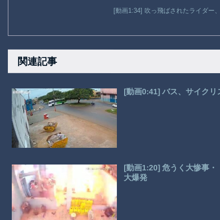
[動画1:34] 吹っ飛ばされたライダ
関連記事
[動画0:41] バス、サイ
[動画1:20] 危うく大
大爆発