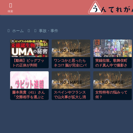
世界の衝撃動画などを紹介
検索
ホーム
事故・事件
【動画】ビッグフッ
ワンコかと思ったら
実録拉致。歌舞伎町
トの正体が判明
ネコ!? 脳が完全にバ
のド真ん中で撮影さ
グるｗ
れた拉致事件の映像
がこちら。
藤本美貴（41）さん
スペインやフランス
女性特有の悩みって
「交際相手を選ぶと
で山火事が拡大し消
何？
きは顔は二の次、イ
防士が消火活動！！
ケメンってつまらな
い」