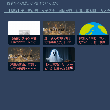
好青年の片思いが壊れていくまで
【悲報】テレ東の若手女子アナ「国民が勝手に我々取材陣にカメ
ｗｗｗｗ
【珍事】サッカーの試合が原因で交通事故が起きてしまう。
【動画】急病人？横須賀の国道16号でおかしな事故が撮影される
Amazon「マンガ毎週末セール（50%還元）」アツいスポーツマ
【画像】チキン南蛮
逢田さんの奇行奇言
韓国人「同じ日本人
＋豚カツ丼、レベチ
で打線組んだ【ラブ
なのに…」村上宗隆
【群馬】デカいNinja乗りさん、後方確認しない軽四に当てられて
ｗｗｗｗｗｗｗｗｗ
ライブ！声優】
が25号で岡本和真を
ｗｗｗｗｗｗｗｗｗ
抜き、ルーキー年間
【動画】ビッグフットの正体が判明
最多本塁打でメジャ
ー新記録達成
【動画】DJI Neo2で釣りの自撮りをしようとした男の悲劇（ノ∇`
洋服の青山、空調ウ
【Xの車窓から】オー
【動画】タイのティパンコーン王子が日本人女性とデートか？
ェアを発売ｗｗｗｗ
ビスかと思ったら野
ｗｗ
生の炊飯器で草 ほ
お前らがメイドイン韓国で認めてるもの 「キムチ」あと3つは？
か
AmazonのアツさMax！心も踊る「マンガ毎週末セール（50%還
Powered by livedoor 相互RSS