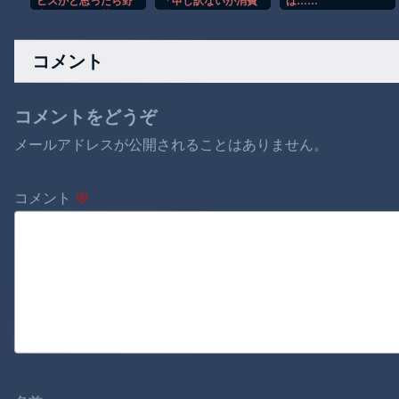
ビスかと思ったら野
「申し訳ないが消費
は……
生の炊飯器で草 ほ
税1%になったらその
か
分商品代を値上げす
るわ」 「うち
コメント
も！」
コメントをどうぞ
メールアドレスが公開されることはありません。
コメント
※