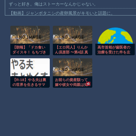
ずっと好き。俺はストーカーなんかじゃない。
【動画】ジャンボタニシの産卵風景がキモいと話題に。
【労災】作業員が裁断機で両手を切断されてしまう大事故の映像
【動画】メガネデブ、めちゃスムーズに無銭飲食してしまうｗｗ
【動画】女子アナ「流しそうめん初体験します！ズズッズッ…ズ
【朗報】「ドカ食い
【エロ同人】りんか
高市首相が歯医者の
【動画】迎撃ミサイルを避けながら船舶にドローンを突撃させる
ダイスキ！ もちづき
ん倶楽部 〜第4話 真
治療を受けた件を左
【動画】大阪のゲリラ豪雨を生駒山の山頂から撮影したビデオが
さん」 TVアニメ化決
紀と素子〜 HD版
派が猛批判、「さす
定！あのグルメギャ
がに人としてどうな
【動画】イッヌ、煽ってしまう
グホラー合盛り作品
のかと思う」と一般
が地上波で！？制作
人をドン引きさせる
【画像】地球上で最も珍しい茶色いパンダｗｗｗ
会社はパッショーネ
【R-18】やる夫は裏
お前らの資産額って
と発表。
【悲報】テレ東の若手女子アナ「国民が勝手に我々取材陣にカメ
の世界を生きるサマ
嫁や彼女や両親は知
ナーのようです【オ
ってたりするの？
ｗｗｗｗ
リジナルメガテ
ン】 第三話 ナビ
Amazon「マンガ毎週末セール（50%還元）」アツいスポーツマ
ゲーター、アカネ
Powered by livedoor 相互RSS