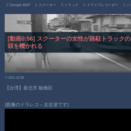
Google MAP
スクーター
トラック
ドライブレコーダー
バ
[動画0:56] スクーターの女性が路駐トラッ
頭を轢かれる
2021.10.08
【台湾】新北市 板橋区
(鏡像のドラレコ – 左右逆です)