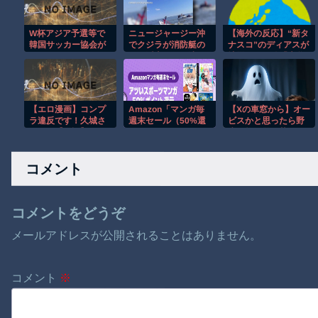
W杯アジア予選等で
ニュージャージー沖
【海外の反応】“新タ
韓国サッカー協会が
でクジラが消防艇の
ナスコ”のディアスが
やらかしまくりだと
下に浮上し船が沈む
地雷すぎる件「大谷
発覚、「いきなり共
衝撃映像！！
と山本だけしかまと
同開催になったし
もな契約がない…」
な」と日韓共
【エロ漫画】コンプ
Amazon「マンガ毎
【Xの車窓から】オー
ラ違反です！久城さ
週末セール（50%還
ビスかと思ったら野
ん！！【単話】
元）」アツいスポー
生の炊飯器で草 ほ
ツマンガ祭り最終日
か
到来！！！
コメント
コメントをどうぞ
メールアドレスが公開されることはありません。
コメント
※