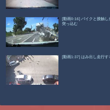
[動画0:16] バイクと
突っ込む
[動画1:37] はみ出し走