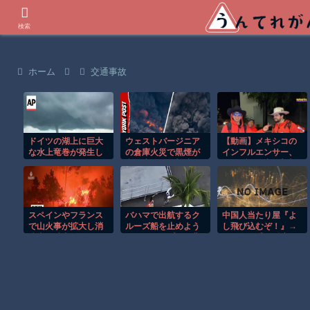
世界の衝撃動画などを紹介
検索
ホーム
交通事故
ドイツの湖上に巨大
ウェストバージニア
【動画】メキシコの
な水上竜巻が発生し
の倉庫火災で黒煙が
インフルエンサー、
周囲が騒然！！
空へ広がる衝撃映
ライブ配信中に襲撃
像！！
されて死亡。
スペインやフランス
バハマで出航するク
中国人当たり屋『よ
で山火事が拡大し消
ルーズ船を止めよう
し飛び込むぞ！』→
防士が消火活動！！
とするカップルの悲
バス運転手の反応が
劇！！
強すぎて吹いたｗ