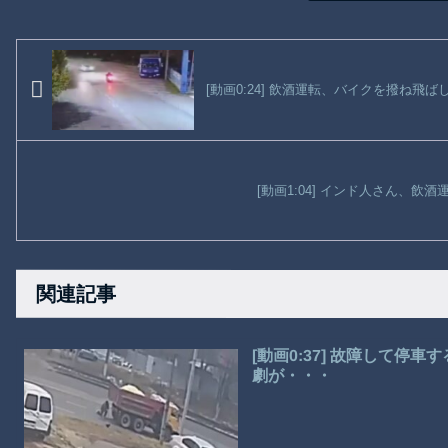
[動画0:24] 飲酒運転、バイクを撥ね飛ば
[動画1:04] インド人さん、飲
関連記事
[動画0:37] 故障して
劇が・・・