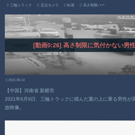
三輪トラック
定点カメラ
転落
高さ制限バー
[動画0:26] 高さ制限に気付かない
2021.06.14
【中国】河南省 新郷市
2021年6月9日、三輪トラックに積んだ藁の上に乗る男性
故映像。