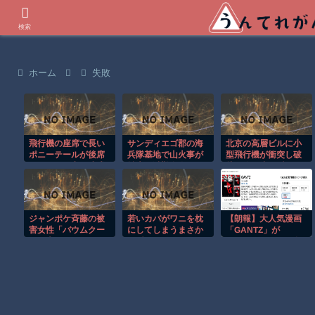
世界の衝撃動画などを紹介
検索
ホーム
失敗
飛行機の座席で長い
サンディエゴ郡の海
北京の高層ビルに小
ポニーテールが後席
兵隊基地で山火事が
型飛行機が衝突し破
モニターを塞ぐ迷惑
拡大し避難命令！！
片が降り注ぐ瞬
行為！！
間！！
ジャンポケ斉藤の被
若いカバがワニを枕
【朗報】大人気漫画
害女性「バウムクー
にしてしまうまさか
「GANTZ」が
ヘン売ったりTikTok
の瞬間！！
Amazonでなんと全
ライブしててムカつ
巻100円ｗｗｗｗｗ
いたから示談しなか
ｗ
った」