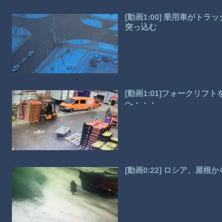
[動画1:00] 乗用車が
突っ込む
[動画1:01]フォークリ
へ・・・
[動画0:22] ロシア、屋