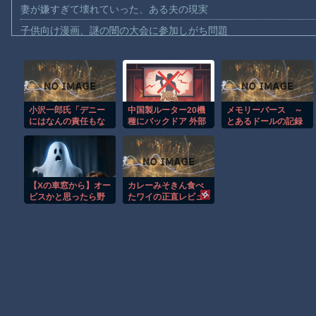
妻が嫌すぎて壊れていった、ある夫の現実
子供向け漫画、謎の闇の大会に参加しがち問題
【動画】ロシアの空挺兵、パラシュートが開かずに墜落してしま
【動画】両方馬鹿（笑）ミニストップでトラックと衝突したドラレ
【動画】地震発生時の熊本総合病院の手術室の様子が(((ﾟДﾟ)))
小沢一郎氏「デニー
中国製ルーター20機
メモリーバース ～
【動画】野菜売りのおじさんにドローンを特攻させるおそロシア
にはなんの責任もな
種にバックドア 外部
とあるドールの記録
【動画】首都高で4tトラックが原因の玉突き事故に巻き込まれた
いのにかわいそ
から完全制御できる
と記憶～ 第５話
う…」
機能が仕込まれてい
【朗報】大人気漫画「GANTZ」がAmazonでなんと全巻100円ｗ
た
まだ墓石があるだけマシと見るべきか。今はもう合葬墓ばかり
【Xの車窓から】オー
カレーみそきん食べ
【動画】新型のさすまた、限界突破ｗｗｗｗｗｗ
ビスかと思ったら野
たワイの正直レビュ
生の炊飯器で草 ほ
ワー
【謎】広島県が頑なに「はだしのゲンコラボ喫茶」をやらない理
か
Powered by livedoor 相互RSS