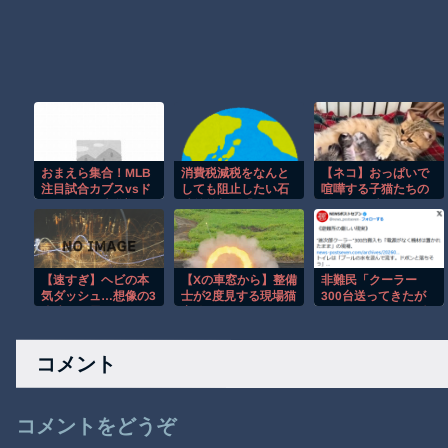
おまえら集合！MLB
消費税減税をなんと
【ネコ】おっぱいで
注目試合カブスvsド
しても阻止したい石
喧嘩する子猫たちの
ジャースで大谷翔平
破前首相、「何いっ
動画が可愛すぎワロ
と鈴木誠也が魅せる
てんのこいつ」と有
タ。
ぞｗｗｗ
権者をドン引きさせ
るよな屁理屈を……
【速すぎ】ヘビの本
【Xの車窓から】整備
非難民「クーラー
気ダッシュ…想像の3
士が2度見する現場猫
300台送ってきたが
倍速くて震えたｗ
案件 ほか
電気がないから野積
のまま使えない。進
次郎は馬鹿だ」
コメント
コメントをどうぞ