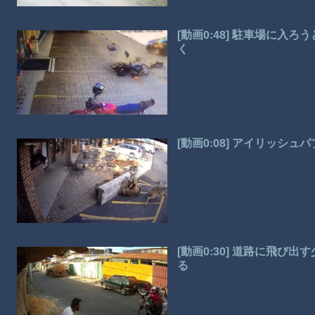
[動画0:48] 駐車場に
く
[動画0:08] アイリッシ
[動画0:30] 道路に飛
る