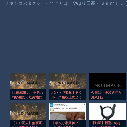
メキシコのタクシーってことは、やはり日産・Tsuruでしょ
24歳無職女、中学の
バハマで出航するク
今日は「令和八年八
同級生だった男性に
ルーズ船を止めよう
月八日」
ストーカーして逮
とするカップルの悲
捕 全く親しくない
劇！！
のに20回以上物品贈
る
【エロ同人】無反応
【相次ぐ家賃値上
【動画】新型のさす