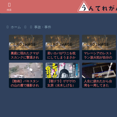
世界の衝撃動画などを紹介
検索
ホーム
事故・事件
裏庭に現れたクマが
若いカバがワニを枕
マレーシアのレスト
スカンクに撃退され
にしてしまうまさか
ラン放火犯が自分の
るまさかの瞬間！！
の瞬間！！
足に火をつけ逃走す
る瞬間！！
【動画】パキスタン
【朝ドラ】ゲゲゲの
人生に疲れたから台
の山の麓で撮影され
女房（水木しげる）
湾を一周してきた
た鉄砲水が地獄すぎ
以外で漫画関係でド
る。
ラマ作れるって言う
と誰だろうね