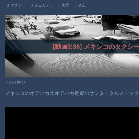
タクシー
定点カメラ
火災
炎上
[動画3:36] メキシコのタク
2021.06.14
メキシコのオアハカ州オアハカ近郊のサンタ・クルス・ソ