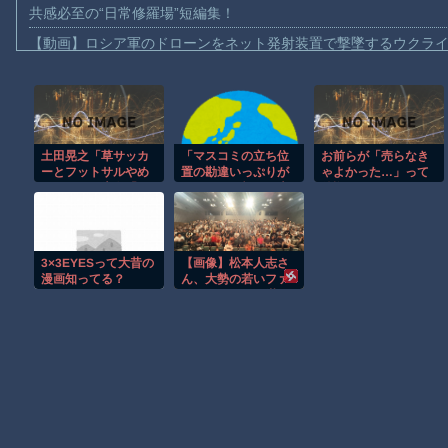
共感必至の“日常修羅場”短編集！
【動画】ロシア軍のドローンをネット発射装置で撃墜するウクラ
【動画】逃げる判断はやっ！埼玉でスマホ運転のプリウスに当て
【動画】よく助けられたな。岐阜の川で外国人が溺れてしまう事
渡邊渚さん「私がPTSDと診断された当時、世間はまだPTSDと
土田晃之「草サッカ
「マスコミの立ち位
お前らが「売らなき
【動画】自動ドアの仕組みを理解した富山のツバメが賢い。
ーとフットサルやめ
置の勘違いっぷりが
ゃよかった…」って
【朗報】Amazon、汗が飛び散る灼熱の「マンガ毎週末セール（5
ました」と告白「20
すごい」と報ステ大
後悔してるもの
代の若手が来るんで
越キャスターの台詞
【動画】高速道路を走行中の車からリアガラスが飛んでくる事故(ﾟo
す。つまんなくて」
に視聴者絶句、高市
とトランプを同列視
子供向け漫画、謎の闇の大会に参加しがち問題
させようという思惑
3×3EYESって大昔の
【画像】松本人志さ
がひしひしと
【朗報】大人気漫画「GANTZ」がAmazonでなんと全巻100円ｗ
漫画知ってる？
ん、大勢の若いファ
ンに囲まれてご満
まだ墓石があるだけマシと見るべきか。今はもう合葬墓ばかり
悦・・・
Powered by livedoor 相互RSS