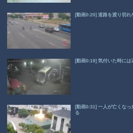
[動画0:20] 道路を渡
[動画0:19] 気付いた
[動画0:31] 一人が亡
る