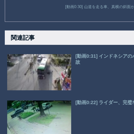
[動画0:30] 山道を走る車、真横の斜
関連記事
[動画0:31] インドネシ
故
[動画0:22] ライダー、