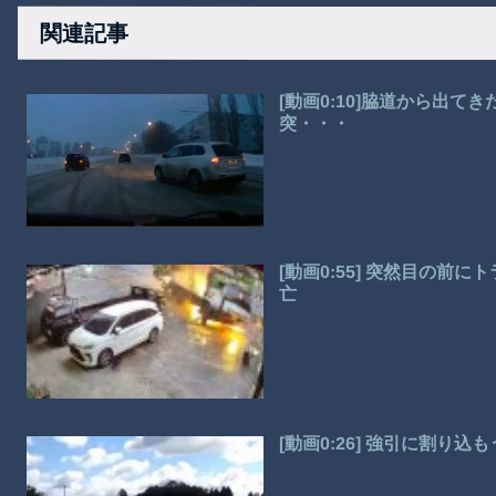
関連記事
[動画0:10]脇道から出
突・・・
[動画0:55] 突然目の
亡
[動画0:26] 強引に割り