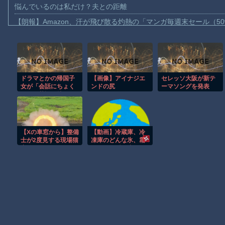
悩んでいるのは私だけ？夫との距離
【朗報】Amazon、汗が飛び散る灼熱の「マンガ毎週末セール（5
【動画】高速道路を走行中の車からリアガラスが飛んでくる事故(ﾟo
子供向け漫画、謎の闇の大会に参加しがち問題
【動画】ロシアの空挺兵、パラシュートが開かずに墜落してしま
ドラマとかの帰国子
【画像】アイナジエ
セレッソ大阪が新テ
【動画】両方馬鹿（笑）ミニストップでトラックと衝突したドラレ
女が「会話にちょく
ンドの尻
ーマソングを発表
【動画】地震発生時の熊本総合病院の手術室の様子が(((ﾟДﾟ)))
ちょく英語を挟む」
MAN WITH A
の、ガチだったｗｗ
MISSION「ONE」
【動画】野菜売りのおじさんにドローンを特攻させるおそロシア
ｗｗｗｗｗ
【朗報】大人気漫画「GANTZ」がAmazonでなんと全巻100円ｗ
【Xの車窓から】整備
【動画】冷蔵庫、冷
まだ墓石があるだけマシと見るべきか。今はもう合葬墓ばかり
士が2度見する現場猫
凍庫のどんな氷、霜
案件 ほか
汚れも一瞬で溶かす
【動画】新型のさすまた、限界突破ｗｗｗｗｗｗ
除氷スプレー発売！
Powered by livedoor 相互RSS