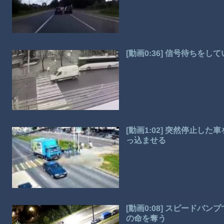
[動画0:36] 信号待ちを
[動画1:02] 突然停止
っ込ませる
[動画0:08] スピードバ
の命を奪う