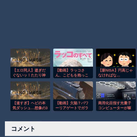
【エロ同人】逝ぎだ
【動画】ラッコさ
【新NISA】円高じゃ
ぐないッ！たたり神
ん、こどもを抱っこ
なければな…
に奪われる男の娘
する
2026.8.5 時点の評価
【因習村編 第二話】
損益
【速すぎ】ヘビの本
【動画】欠陥？パワ
商用化目指す光量子
気ダッシュ…想像の3
ーリアゲートでガラ
コンピューターが稼
倍速くて震えたｗ
スが粉砕されてしま
働 研究拠点で世界
うトヨタ・セコイ
初…産総研など！
ア。
コメント