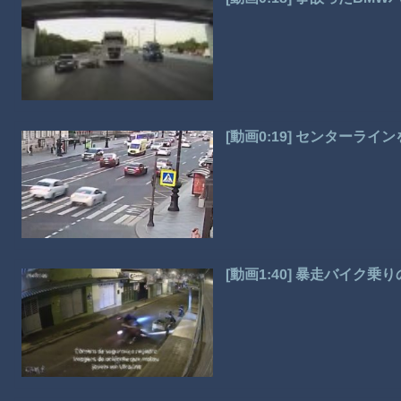
[動画0:19] センターラ
[動画1:40] 暴走バイク