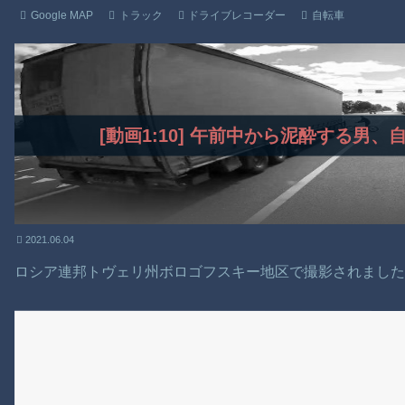
Google MAP
トラック
ドライブレコーダー
自転車
[動画1:10] 午前中から泥酔する男
2021.06.04
ロシア連邦トヴェリ州ボロゴフスキー地区で撮影されまし