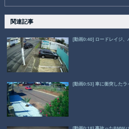
関連記事
[動画0:40] ロードレイ
[動画0:53] 車に衝突し
[動画0:18] 事故ったB