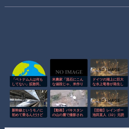
「ベトナム人は何も
米農家「流石にこん
ドイツの湖上に巨大
してない」拡散民、
な値段じゃ、米作り
な水上竜巻が発生し
弁護士に完全論破さ
辞める人、出るんじ
周囲が騒然！！
れるｗｗｗｗｗｗｗ
ゃないかなあ？？」⭐︎
２
新幹線というモノに
【動画】パキスタン
【芸能】レインボー
初めて乗るんだけど
の山の麓で撮影され
池田直人（32）元読
た鉄砲水が地獄すぎ
売テレビ・佐藤佳奈
る。
アナが結婚