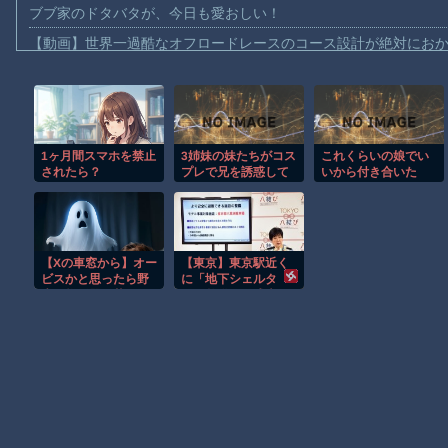
ブブ家のドタバタが、今日も愛おしい！
【動画】世界一過酷なオフロードレースのコース設計が絶対にお
【悲報】テレ東の若手女子アナ「国民が勝手に我々取材陣にカメ
ｗｗｗｗ
【珍事】サッカーの試合が原因で交通事故が起きてしまう。
【動画】急病人？横須賀の国道16号でおかしな事故が撮影される
1ヶ月間スマホを禁止
3姉妹の妹たちがコス
これくらいの娘でい
されたら？
プレで兄を誘惑して
いから付き合いた
Amazon「マンガ毎週末セール（50%還元）」アツいスポーツマ
ハーレムえっち！
い。。。
【群馬】デカいNinja乗りさん、後方確認しない軽四に当てられて
【動画】ビッグフットの正体が判明
【Xの車窓から】オー
【東京】東京駅近く
【動画】DJI Neo2で釣りの自撮りをしようとした男の悲劇（ノ∇`
ビスかと思ったら野
に「地下シェルタ
生の炊飯器で草 ほ
ー」整備を正式表
お前らがメイドイン韓国で認めてるもの 「キムチ」あと3つは？
か
明…小池百合子知事
「多くの方が滞在、
AmazonのアツさMax！心も踊る「マンガ毎週末セール（50%還
施設整備の効果高
い」
Powered by livedoor 相互RSS