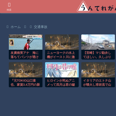
世界の衝撃動画などを紹介
検索
ホーム
交通事故
友廣南実アナ 海に
ニューヨークの水上
【宮崎】マジ勘弁し
落ちてパンツが透け
機がイースト川に激
てほしい。久しぶり
てしまうハプニン
しく着水する恐怖の
に恐ろしい子供ミサ
グ！！【GIF動画あ
瞬間！！
イルを見た。
り】
『元TOKIO山口達
ヒロインが死ぬアニ
イタリアのエトナ山
也、家賃3.4万円の新
メって四月は君の嘘
が噴火し溶岩流で山
居を公開』と『大谷
くらいしかないよう
肌がオレンジに染ま
のCMギャラ、流出
な
る！！
ｗ』ほか 8/4 ネタ