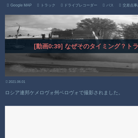
Google MAP
トラック
ドライブレコーダー
バス
交差点事
[動画0:39] なぜそのタイミング？
2021.06.01
ロシア連邦ケメロヴォ州ベロヴォで撮影されました。