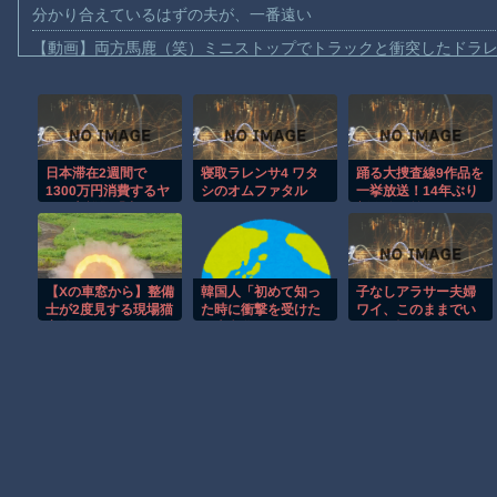
分かり合えているはずの夫が、一番遠い
【動画】両方馬鹿（笑）ミニストップでトラックと衝突したドラレ
【動画】地震発生時の熊本総合病院の手術室の様子が(((ﾟДﾟ)))
【動画】野菜売りのおじさんにドローンを特攻させるおそロシア
【動画】首都高で4tトラックが原因の玉突き事故に巻き込まれた
日本滞在2週間で
寝取ラレンサ4 ワタ
踊る大捜査線9作品を
【朗報】大人気漫画「GANTZ」がAmazonでなんと全巻100円ｗ
1300万円消費するヤ
シのオムファタル
一挙放送！14年ぶり
【動画】サッカーの試合中の落雷で選手1人が死亡、12人が負傷し
ング富裕層「中国で
新作公開前に
人民元を稼ぎ、安い
まだ墓石があるだけマシと見るべきか。今はもう合葬墓ばかり
日本で使う。最高」
【動画】新型のさすまた、限界突破ｗｗｗｗｗｗ
【Xの車窓から】整備
韓国人「初めて知っ
子なしアラサー夫婦
【謎】広島県が頑なに「はだしのゲンコラボ喫茶」をやらない理
士が2度見する現場猫
た時に衝撃を受けた
ワイ、このままでい
案件 ほか
日本文化がこち
いのか悩む
ヒロインが死ぬアニメって四月は君の嘘くらいしかないような
ら・・・」
Powered by livedoor 相互RSS