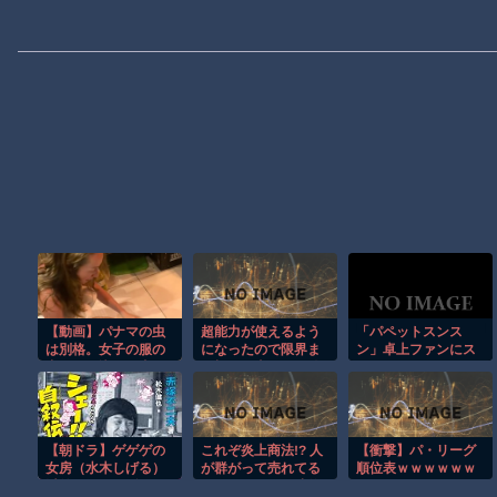
【動画】パナマの虫
超能力が使えるよう
「パペットスンス
は別格。女子の服の
になったので限界ま
ン」卓上ファンにス
中に飛び込んだ虫が
で極める事にした件
ンスンが“ちょこ
でかすぎて(°_°)
その２
ん”とお座り！ 新作
プライズアイテムが8
月下旬より展開ーオ
ーロラストラップ付
【朝ドラ】ゲゲゲの
これぞ炎上商法!? 人
【衝撃】パ・リーグ
きぬいぐるみも可愛
女房（水木しげる）
が群がって売れてる
順位表ｗｗｗｗｗｗ
い
以外で漫画関係でド
ように見せる天才的
ｗｗｗｗ