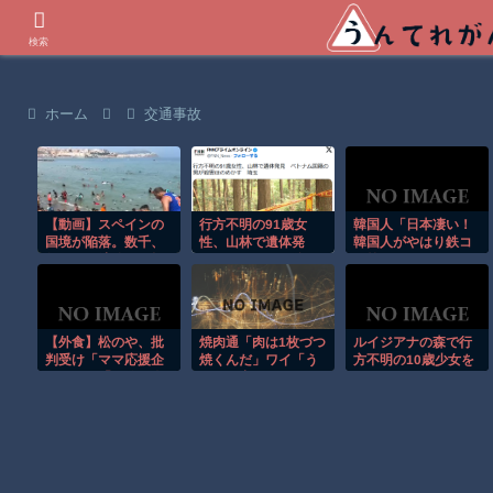
世界の衝撃動画などを紹介
検索
ホーム
交通事故
【動画】スペインの
行方不明の91歳女
韓国人「日本凄い！
国境が陥落。数千、
性、山林で遺体発
韓国人がやはり鉄コ
数万の不法移民が押
見 ベトナム国籍の
ン筋クリートの国だ
し寄せる。
男が殺害ほのめか
ねと言ってる事」
す 埼玉
【外食】松のや、批
焼肉通「肉は1枚づつ
ルイジアナの森で行
判受け「ママ応援企
焼くんだ」ワイ「う
方不明の10歳少女を
画」から「夏休み企
わあ、出た?」
ドローンが発見！！
画」へ変更！「どな
たでもご利用できま
す」