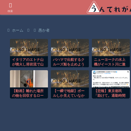
世界の衝撃動画などを紹介
検索
ホーム
愚か者
イタリアのエトナ山
バハマで出航するク
ニューヨークの水上
が噴火し溶岩流で山
ルーズ船を止めよう
機がイースト川に激
肌がオレンジに染ま
とするカップルの悲
しく着水する恐怖の
る！！
劇！！
瞬間！！
【動画】離れた場所
【一瞬で地獄】ボー
【悲報】東京都民
の物を回収するロー
ルしか見えていなか
「助けて。通勤時間
プワークが超便利で
った…ドライバーを
減らしたいのに都心
覚えたい。
襲った悪夢
の近くが最低10万払
わないと住めない
の」