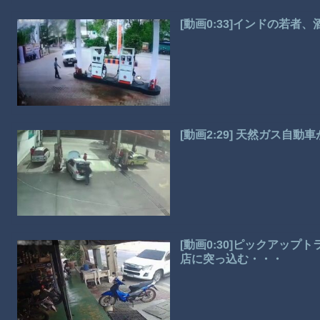
[動画0:33]インドの若
[動画2:29] 天然ガス自
[動画0:30]ピックアッ
店に突っ込む・・・