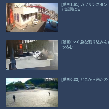
[動画1:51] ガソリン
と話題にｗ
[動画0:23] 急な割り
っ込む
[動画0:32] どこから来