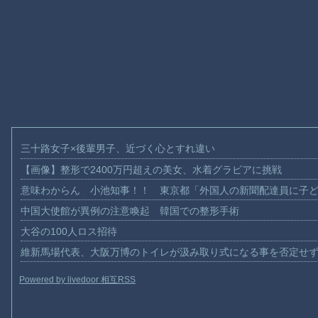
三十路女子×後輩男子、近づく心とすれ違い
【画像】整形で2400万円超えの美女、水着グラビアに挑戦
意味わからん 小池知事！！ 東京都「外国人の新聞配達員に子
中国大使館が異例の注意喚起 韓国での整形手術
大谷の100人ロス招待
維新馬場代表、大阪万博のトイレが汲み取り式になる事を否定せ
Powered by livedoor 相互RSS