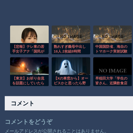
【悲報】テレ東の若
熟れすぎ義母中出し
中国国防省、海自の
手女子アナ「国民が
16人 2枚組8時間
トマホーク実射試験
勝手に我々取材陣に
を批判「国際社会は
カメラを向ける
封じ込まなければな
な！」→何様のつも
らない」
りだと炎上ｗｗｗｗ
ｗｗ
【東京】お祈り合流
【Xの車窓から】オー
早稲田大学「学生の
を話題にしていたら
ビスかと思ったら野
皆さん、近隣飲食店
お祈り車線変更に遭
生の炊飯器で草 ほ
での無銭飲食はやめ
遇してしまうドラレ
か
てください」
コ。
コメント
コメントをどうぞ
メールアドレスが公開されることはありません。