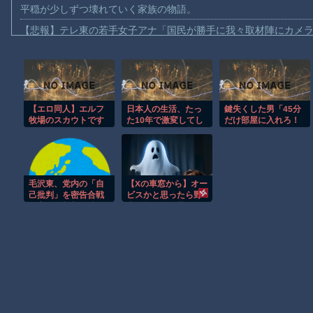
平穏が少しずつ壊れていく家族の物語。
【悲報】テレ東の若手女子アナ「国民が勝手に我々取材陣にカメ
ｗｗｗｗ
【珍事】サッカーの試合が原因で交通事故が起きてしまう。
【動画】急病人？横須賀の国道16号でおかしな事故が撮影される
Amazon「マンガ毎週末セール（50%還元）」アツいスポーツマ
【エロ同人】エルフ
日本人の生活、たっ
鍵失くした男「45分
牧場のスカウトです
た10年で激変してし
だけ部屋に入れろ！
【群馬】デカいNinja乗りさん、後方確認しない軽四に当てられて
〜放課後の野外繁
まったことが発覚 ‍♂
何もしないから！」
殖〜
→女子大生「無理で
【動画】ビッグフットの正体が判明
す（警察呼びま
す）」→男「熱中症
【動画】DJI Neo2で釣りの自撮りをしようとした男の悲劇（ノ∇`
になれってか！使え
毛沢東、党内の「自
【Xの車窓から】オー
ないな！」完全に不
【動画】タイのティパンコーン王子が日本人女性とデートか？
己批判」を密告合戦
ビスかと思ったら野
審者で草ｗｗｗ
に変えて幹部を黙ら
生の炊飯器で草 ほ
お前らがメイドイン韓国で認めてるもの 「キムチ」あと3つは？
せる
か
AmazonのアツさMax！心も踊る「マンガ毎週末セール（50%還
Powered by livedoor 相互RSS