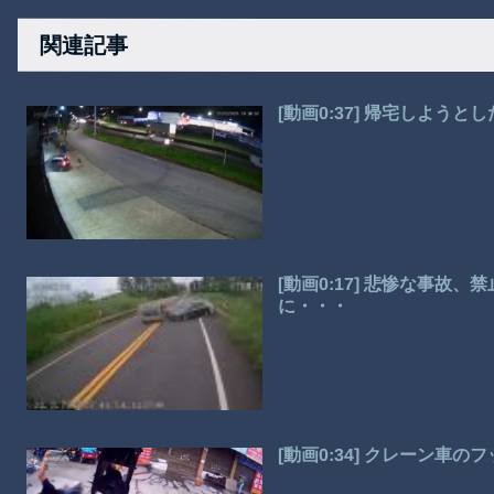
関連記事
[動画0:37] 帰宅しよう
[動画0:17] 悲惨な事故
に・・・
[動画0:34] クレーン車