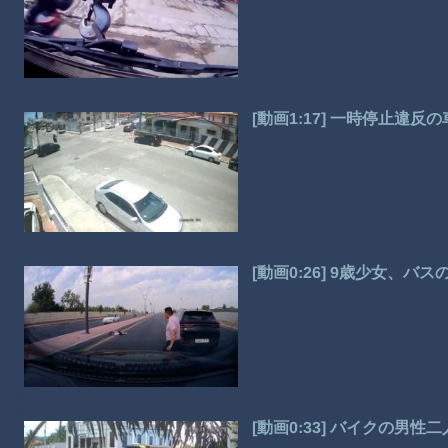
[動画1:17] 一時停止
[動画0:26] 9歳少女、
[動画0:33] バイクの男