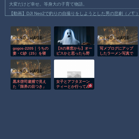
大変だけど幸せ。等身大の子育て物語。
【動画】DJI Neo2で釣りの自撮りをしようとした男の悲劇（ノ∇`
【動画】タイのティパンコーン王子が日本人女性とデートか？
お前らがメイドイン韓国で認めてるもの 「キムチ」あと3つは？
AmazonのアツさMax！心も踊る「マンガ毎週末セール（50%還
gogos-2205｜うちの
【Xの車窓から】オー
写メブログにアップ
【動画】これはお見事。中国重慶市で珍しい事故が撮影される。
妻・C紗（25）を寝
ビスかと思ったら野
したラーメン写真で
【画像】十二支合体！！ところでその前足、猫じゃね？
取ってください137
生の炊飯器で草 ほ
『ラーメン通』と思
｜GOGOS｜ 熟女
か
い込まれ、普通の食
【動画】ロシア軍のドローンをネット発射装置で撃墜するウクラ
堂のラーメンを食べ
た知人に『資格な
【動画】逃げる判断はやっ！埼玉でスマホ運転のプリウスに当て
い！』と学食で怒鳴
黒木啓司逮捕で見え
女子とアフタヌーン
られた話
渡邊渚さん「私がPTSDと診断された当時、世間はまだPTSDと
た「限界の目つき」
ティーとか行ってみ
夫婦の本音を武道視
たかった
【朗報】Amazon、汗が飛び散る灼熱の「マンガ毎週末セール（5
点で読む
Powered by livedoor 相互RSS