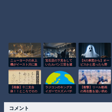
ニューヨークの水上
宝石店の下見をして
【Xの車窓から】オー
機がイースト川に激
いたルパン三世を逮
ビスかと思ったら野
しく着水する恐怖の
捕
生の炊飯器で草 ほ
瞬間！！
か
【画像】十二支合
ラジコンのキングタ
【衝撃】リール動画
体！！ところでその
イガーでスズメバチ
の再生数を追い求め
前足、猫じゃね？
の巣に突撃「ハチか
た男の失敗が怖くて
らしたら突然ドイツ
見れない(@_@;)
戦車が家に来るんだ
コメント
ぞ」【海外の反応】